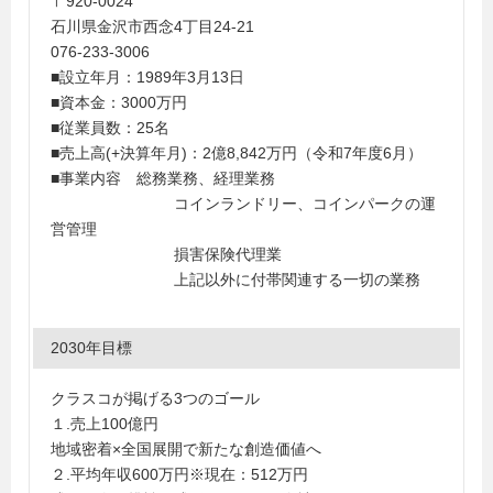
〒920-0024
石川県金沢市西念4丁目24-21
076-233-3006
■設立年月：1989年3月13日
■資本金：3000万円
■従業員数：25名
■売上高(+決算年月)：2億8,842万円（令和7年度6月）
■事業内容 総務業務、経理業務
コインランドリー、コインパークの運
営管理
損害保険代理業
上記以外に付帯関連する一切の業務
2030年目標
クラスコが掲げる3つのゴール
１.売上100億円
地域密着×全国展開で新たな創造価値へ
２.平均年収600万円※現在：512万円