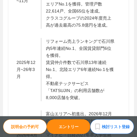
~11月
エリアNo.1を獲得。管理戸数
22,614戸、全国65位を達成。
クラスコグループの2024年度売上
高が過去最高の75.8億円を達成。
リフォーム売上ランキングで石川県
内5年連続No.1、全国賃貸部門6位
を獲得。
2025年12
賃貸仲介件数で石川県13年連続
月~26年3
No.1、北陸エリア6年連続No.1を獲
月
得。
不動産テックサービス
「TATSUJIN」の利用店舗数が
8,000店舗を突破。
富山エリアへ初進出。2026年12月
の店舗オープンに先駆け、富山オフ
説明会の予約可
エントリー
検討リスト登録
ィスを開設。
2026年4月
マイナビ・日経2027年卒大学生就