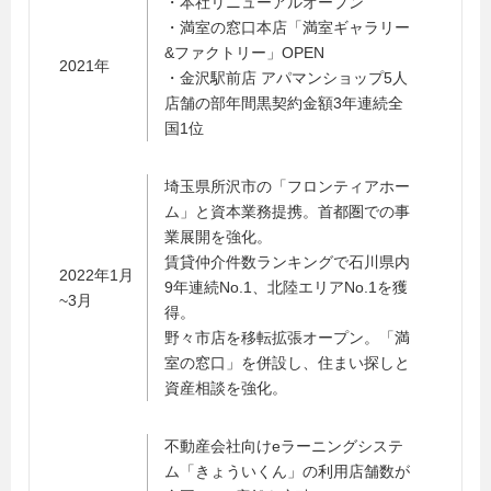
・本社リニューアルオープン
・満室の窓口本店「満室ギャラリー
&ファクトリー」OPEN
2021年
・金沢駅前店 アパマンショップ5人
店舗の部年間黒契約金額3年連続全
国1位
埼玉県所沢市の「フロンティアホー
ム」と資本業務提携。首都圏での事
業展開を強化。
賃貸仲介件数ランキングで石川県内
2022年1月
9年連続No.1、北陸エリアNo.1を獲
~3月
得。
野々市店を移転拡張オープン。「満
室の窓口」を併設し、住まい探しと
資産相談を強化。
不動産会社向けeラーニングシステ
ム「きょういくん」の利用店舗数が