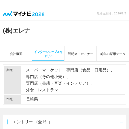
最終更新日：2026/8/5
(株)エレナ
インターンシップ＆キ
会社概要
説明会・セミナー
前年の採用データ
ャリア
スーパーマーケット
専門店（食品・日用品）
業種
専門店（その他小売）
専門店（書籍・音楽・インテリア）
外食・レストラン
長崎県
本社
エントリー
（全1件）