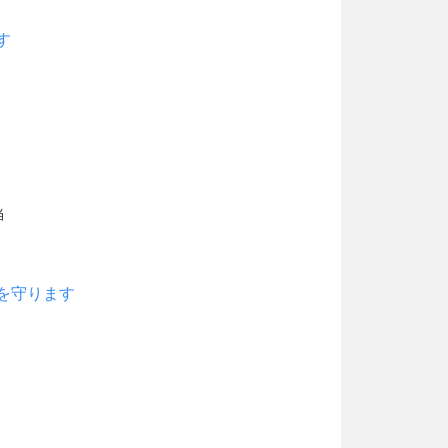
す
当
を守ります