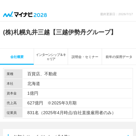
最終更新日：2026/7/17
(株)札幌丸井三越【三越伊勢丹グループ】
インターンシップ＆キ
会社概要
説明会・セミナー
前年の採用データ
ャリア
百貨店
不動産
業種
北海道
本社
1億円
資本金
627億円 ※2025年3月期
売上高
831名（2025年4月時点/自社直接雇用者のみ）
従業員