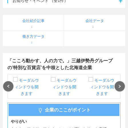
お知らせ・イベント
（全1件）
会社紹介記事
会社データ
働き方データ
「こころ動かす、人の力で。」三越伊勢丹グループ
の’特別な百貨店’を中核とした北海道企業
Previous
Next
企業のここがポイント
やりがい