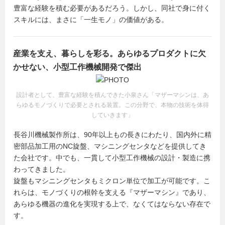
豊富な経験を積む必要があるだろう。しかし、同社で身に付く
スキルには、まさに「一生モノ」の価値がある。
産業を支え、暮らしを彩る。あらゆるプロダクトに欠
かせない、小型工作機械開発で傑出
設計者として、豊富な経験を積んできた小泉さん「マザーマシンは、あ
らゆるモノづくりで必要とされる装置。この分野で、本物の技術を体得
していきます」
長谷川機械製作所は、90年以上もの長きにわたり、国内外に精
密部品加工用のNC旋盤、マシニングセンタなどを提供してき
た会社です。中でも、一貫して小型工作機械の設計・製造に携
わってきました。
旋盤もマシニングセンタもミクロン単位で加工が可能です。こ
れらは、モノづくりの根幹を支える『マザーマシン』であり、
あらゆる機器の進化を実現する上で、なくてはならない存在で
す。