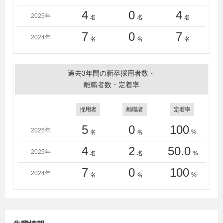
4
0
4
2025年
名
名
名
7
0
7
2024年
名
名
名
過去3年間の新卒採用者数・
離職者数・定着率
採用者
離職者
定着率
5
0
100
2026年
名
名
%
4
2
50.0
2025年
名
名
%
7
0
100
2024年
名
名
%