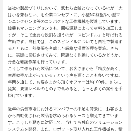
当社の製品づくりにおいて、変わらぬ軸となっているのが「大
は小を兼ねない」を企業コンセプトに、小型NC旋盤や小型マ
シニングセンタ等のコンパクトな工作機械を製造しています。
旋盤もマシニングセンタも、回転運動によって材料を加工しま
すが、そこで重要な役割を担うのが「スピンドル」と呼ばれる
主軸です。当社では、このスピンドルについても自社で製造す
るとともに、熱膨張を考慮した厳格な温度管理を実施。さら
に、実際に回転させてみて、問題なく作動しているかどうか、
丹念な確認作業を行っています。
こうして作られた製品について、お客さまから「精度が高く、
生産効率が上がっている」という声を頂くことも多いですね。
年間を通して、お客さまから頂くオファーは約100件。さらに
提案、要望レベルのものまで含めると、もっと多くの案件を手
掛けています。
近年の労働市場におけるマンパワーの不足を背景に、お客さま
から自動化された製品を求められるケースも増えてきていま
す。こうした動きに対応して、当社でも独自のソリューション
システムを開発。また、ロボットを取り入れた工作機械も、積