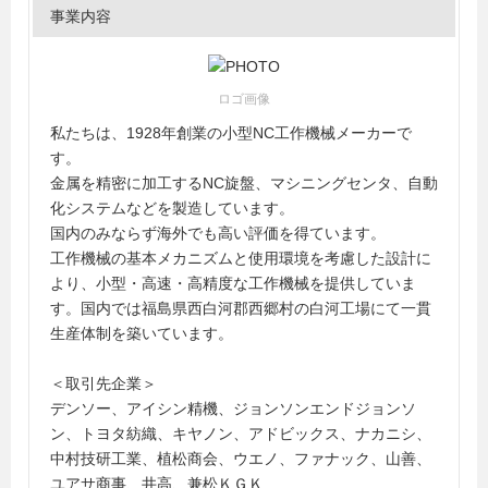
事業内容
ロゴ画像
私たちは、1928年創業の小型NC工作機械メーカーで
す。
金属を精密に加工するNC旋盤、マシニングセンタ、自動
化システムなどを製造しています。
国内のみならず海外でも高い評価を得ています。
工作機械の基本メカニズムと使用環境を考慮した設計に
より、小型・高速・高精度な工作機械を提供していま
す。国内では福島県西白河郡西郷村の白河工場にて一貫
生産体制を築いています。
＜取引先企業＞
デンソー、アイシン精機、ジョンソンエンドジョンソ
ン、トヨタ紡織、キヤノン、アドビックス、ナカニシ、
中村技研工業、植松商会、ウエノ、ファナック、山善、
ユアサ商事、井高、兼松ＫＧＫ