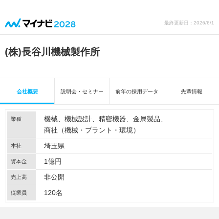
最終更新日：2026/6/1
(株)長谷川機械製作所
会社概要
説明会・セミナー
前年の採用データ
先輩情報
機械
機械設計
精密機器
金属製品
業種
商社（機械・プラント・環境）
埼玉県
本社
1億円
資本金
非公開
売上高
120名
従業員