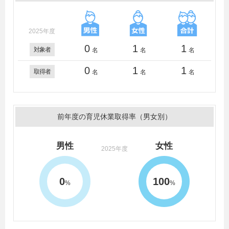
2025年度
0
1
1
対象者
名
名
名
0
1
1
取得者
名
名
名
前年度の育児休業取得率（男女別）
男性
女性
2025年度
0
100
%
%