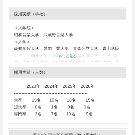
採用実績（学校）
＜大学院＞
昭和音楽大学、武蔵野音楽大学
＜大学＞
愛知学院大学、愛知工業大学、青森公立大学、青山学院
大学、亜細亜大学、茨城大学、植草学園大学、江戸川大
もっと見る
学、大阪芸術大学、大阪電気通信大学、大手前大学、鹿
児島国際大学、神奈川大学、神奈川工科大学、関西外国
採用実績（人数）
語大学、神田外語大学、北里大学、京都産業大学、京都
精華大学、京都橘大学、共立女子大学、杏林大学、群馬
2023年 2024年 2025年 2026年
大学、工学院大学、神戸学院大学、国士舘大学、駒澤大
-------------------------------------------------
学、埼玉大学、埼玉学園大学、佐賀大学、芝浦工業大
大卒 19名 15名 18名 15名
学、尚美学園大学、昭和音楽大学、城西大学、城西国際
短大卒 0名 1名 0名 0名
大学、杉野服飾大学、駿河台大学、聖学院大学、成城大
専門卒 3名 7名 10名 5名
学、西南学院大学、専修大学、洗足学園音楽大学、拓殖
大学、玉川大学、多摩美術大学、大東文化大学、千葉商
科大学、中央大学、中京大学、帝京大学、電気通信大