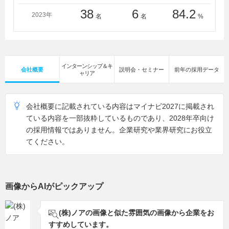
カレッジ専門学校、中部楽器技術専門学校、専門学校デ
38
6
84.2
ジタルアーツ仙台、東京ビジネス・アカデミー、東京ス
2023年
名
名
%
クールオブミュージック＆ダンス専門学校、東京ダン
ス・俳優＆舞台芸術専門学校、専門学校東京ビジュアル
アーツ・アカデミー、東放学園音響専門学校、桐朋学園
芸術短期大学、東洋美術学校、専門学校名古屋ビジネ
インターンシップ＆キ
会社概要
説明会・セミナー
前年の採用データ
ス・アカデミー、専門学校名古屋ビジュアルアーツ・ア
ャリア
カデミー、日本外国語専門学校、日本工学院専門学校、
日本工学院八王子専門学校、ＨＡＬ東京、ＨＡＬ名古
屋、福岡スクールオブミュージック＆ダンス専門学校、
会社概要に記載されている内容はマイナビ2027に掲載され
放送芸術学院専門学校、北海道武蔵女子短期大学、横浜
ている内容を一部抜粋しているものであり、2028年卒向け
デジタルアーツ専門学校、専門学校横浜ミュージックス
の採用情報ではありません。企業研究や業界研究にお役立
クール
てください。
画像からAIがピックアップ
(株)ノアの画像と似た雰囲気の画像から企業をお
すすめしています。