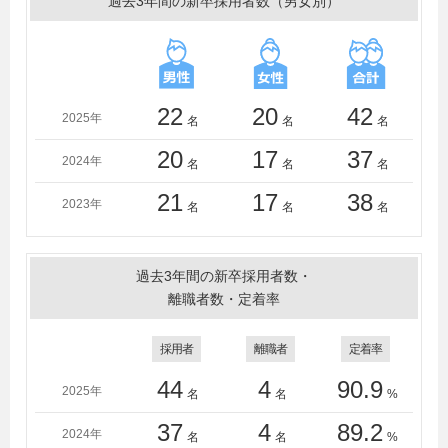
過去3年間の新卒採用者数（男女別）
学、東海大学、東京音楽大学、東京工業大学、東京情報
大学、東京都市大学、東京農業大学、東京福祉大学、東
京富士大学、東京理科大学、桐朋学園大学、東北大学、
東洋大学、東洋学園大学、同志社女子大学、獨協大学、
名古屋学院大学、名古屋学芸大学、新潟青陵大学、二松
22
20
42
2025年
名
名
名
学舎大学、日本大学、花園大学、広島国際大学、福山大
学、文教大学、平成音楽大学、法政大学、北海学園大
20
17
37
2024年
名
名
名
学、宮城学院女子大学、武蔵大学、名桜大学、明治大
学、明星大学、盛岡大学、和光大学、早稲田大学
21
17
38
2023年
名
名
名
＜短大・高専・専門学校＞
専門学校ＥＳＰエンタテインメント大阪、大分県立芸術
文化短期大学、大阪航空専門学校、御茶の水美術専門学
過去3年間の新卒採用者数・
校、音響芸術専門学校、キャットミュージックカレッジ
離職者数・定着率
専門学校、専門学校福岡ビジュアルアーツ・アカデミ
ー、札幌ミュージック＆エンターテインメント専門学
採用者
離職者
定着率
校、国際アート＆デザイン大学校、国際音楽・ダンス・
エンタテイメント専門学校、札幌ミュージック＆ダン
44
4
90.9
2025年
名
名
%
ス・放送専門学校、専門学校札幌ビジュアルアーツ、札
幌デザイン＆テクノロジー専門学校、尚美ミュージック
37
4
89.2
2024年
名
名
%