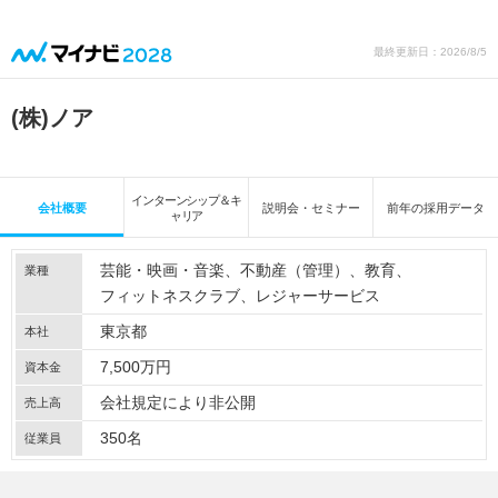
最終更新日：2026/8/5
(株)ノア
インターンシップ＆キ
会社概要
説明会・セミナー
前年の採用データ
ャリア
芸能・映画・音楽
不動産（管理）
教育
業種
フィットネスクラブ
レジャーサービス
東京都
本社
7,500万円
資本金
会社規定により非公開
売上高
350名
従業員