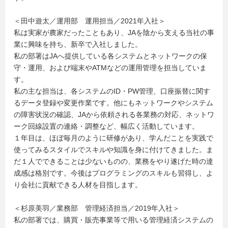
＜田中遊太／運用部 運用担当／2021年入社＞
私は実家が農家だったこともあり、JAを陰から支える当社の事
業に興味を持ち、新卒で入社しました。
私の部署はJAへ提供している各システムとネットワークの保
守・運用、および端末やATMなどの運用管理を担当していま
す。
私の主な担当は、各システムのID・PW管理、口座振替に関す
るデータ登録や変更作業です。他にもネットワークやシステム
の障害状況の確認、JAから依頼される各業務の対応、ネットワ
ーク回線設置の連絡・調整など、幅広く活動しています。
１年目は、ほぼ毎月のように研修があり、学んだことを実践で
使ってみるスタイルでスキルや知識を身に付けてきました。ま
だ１人でできることは少ないものの、業務をやり遂げた時の達
成感は格別です。今後はプログラミングのスキルも習得し、よ
り会社に貢献できる人材を目指します。
＜杉原美羽／業務部 管理経済担当／2019年入社＞
私の部署では、購買・販売事業等で用いる管理経済システムの