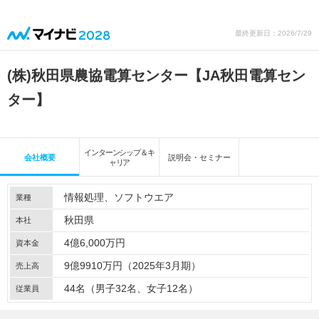
最終更新日：2026/7/29
(株)秋田県農協電算センター【JA秋田電算セン
ター】
インターンシップ＆キ
会社概要
説明会・セミナー
ャリア
情報処理
ソフトウエア
業種
秋田県
本社
4億6,000万円
資本金
9億9910万円（2025年3月期）
売上高
44名（男子32名、女子12名）
従業員