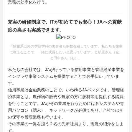
業務の効率化を行う。
充実の研修制度で、ITが初めてでも安心！JAへの貢献
度の高さも実感できます。
「情報系以外の学部学科の出身者も多数在籍しています。私たちも後輩
に教えることで、一緒に成長したいと思っています」と杉原さん（左）
と田中さん（右）。
私たちの会社では、JAが行っている信用事業と管理経済事業を
インフラや事業システムを提供することでお手伝いしていま
す。
信用事業は金融業務のことで、いわゆるJAバンクです。管理経
済事業とは、農作物の販売や農家の方に肥料等を提供する購買
を行うことです。JAがその業務を行うためには各システムや専
用パソコン（端末）、ネットワークが必須であり、当社ではそ
の保守や管理業務も行います。
その事業の一翼を担う２名の先輩社員より、現況の紹介をしま
す。