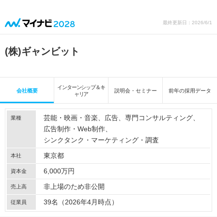
最終更新日：2026/6/1
(株)ギャンビット
インターンシップ＆キ
会社概要
説明会・セミナー
前年の採用データ
ャリア
芸能・映画・音楽
広告
専門コンサルティング
業種
広告制作・Web制作
シンクタンク・マーケティング・調査
東京都
本社
6,000万円
資本金
非上場のため非公開
売上高
39名（2026年4月時点）
従業員