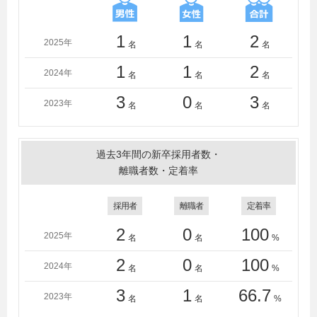
アカデミー
1
1
2
2025年
名
名
名
1
1
2
2024年
名
名
名
3
0
3
2023年
名
名
名
過去3年間の新卒採用者数・
離職者数・定着率
採用者
離職者
定着率
2
0
100
2025年
名
名
%
2
0
100
2024年
名
名
%
3
1
66.7
2023年
名
名
%