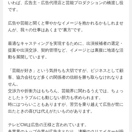
いわば、広告主・広告代理店と芸能プロダクションの橋渡し役
です。
広告や芸能と聞くと華やかなイメージを抱かれるかもしれませ
んが、我々の仕事はあくまで“裏方”です。
最適なキャスティングを実現するために、出演候補者の選定・
提案や出演交渉、契約管理など、イメージとは裏腹に地道な活
動を展開しています。
「芸能が好き」という気持ちも大切ですが、ビジネスとして顧
客、協力会社など多くの関係者の信頼を勝ち取らなけれなりま
せん。
交渉力や折衝力はもちろん、芸能界に関わるうえでは、ちょっ
としたトラブルにも動じない胆力も求められます。
時にはつらいこともありますが、苦労を乗り越えて広告が世に
出たときの喜びは代えがたいものがあります。
テレビCMは広告の王様と言われています。
各業界のトップ企業が広告主となり、凄腕のクリエイターが揃