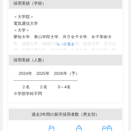
採用実績（学校）
＜大学院＞
電気通信大学
＜大学＞
愛知大学、青山学院大学、共立女子大学、女子美術大
学、成蹊大学、成城大学、専修大学、拓殖大学、玉川大
もっと見る
学、千葉工業大学、中央大学、中京大学、帝京大学、東
洋大学、日本大学、日本映画大学、法政大学、明治学院
採用実績（人数）
大学、立正大学、流通科学大学、早稲田大学、慶應義塾
大学、国士舘大学、東海大学、大正大学、実践女子大
2024年 2025年 2026年（予）
学、白百合女子大学、明治大学、同志社女子大学
--------------------------------------------
＜短大・高専・専門学校＞
２名 ２名 0～4名
聖徳大学短期大学部、目白大学短期大学部、専門学校Ｅ
※学部学科不問
ＳＰエンタテインメント東京、尚美ミュージックカレッ
ジ専門学校、東京デザイナー・アカデミー、東放学園専
門学校、専門学校東京ビジュアルアーツ・アカデミー、
過去3年間の新卒採用者数（男女別）
東京俳優・映画＆放送専門学校、専門学校大阪ビジュア
ルアーツ・アカデミー、専門学校東京ホスピタリティ・