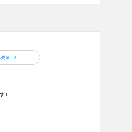
の先輩
す！