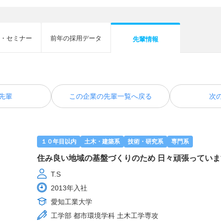
・セミナー
前年の採用データ
先輩情報
先輩
この企業の先輩一覧へ戻る
次
１０年目以内
土木・建築系
技術・研究系
専門系
住み良い地域の基盤づくりのため 日々頑張っていま
T.S
2013年入社
愛知工業大学
工学部 都市環境学科 土木工学専攻