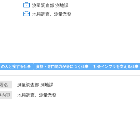
測量調査部 測地課
地籍調査、測量業務
くの人と接する仕事
資格・専門能力が身につく仕事
社会インフラを支える仕事
署名
測量調査部 測地課
事内容
地籍調査、測量業務