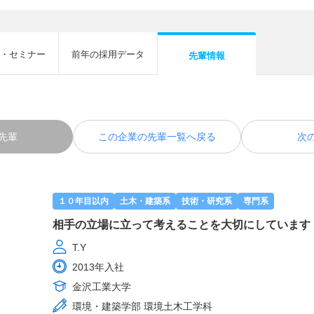
・セミナー
前年の採用データ
先輩情報
先輩
この企業の先輩一覧へ戻る
次
１０年目以内
土木・建築系
技術・研究系
専門系
相手の立場に立って考えることを大切にしています
T.Y
2013年入社
金沢工業大学
環境・建築学部 環境土木工学科