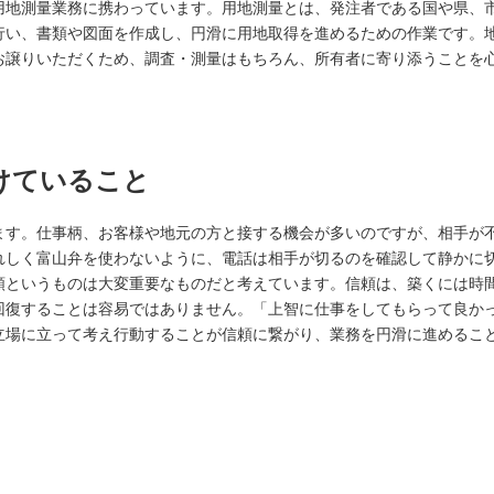
用地測量業務に携わっています。用地測量とは、発注者である国や県、
行い、書類や図面を作成し、円滑に用地取得を進めるための作業です。
お譲りいただくため、調査・測量はもちろん、所有者に寄り添うことを
けていること
ます。仕事柄、お客様や地元の方と接する機会が多いのですが、相手が
れしく富山弁を使わないように、電話は相手が切るのを確認して静かに
頼というものは大変重要なものだと考えています。信頼は、築くには時
回復することは容易ではありません。「上智に仕事をしてもらって良か
立場に立って考え行動することが信頼に繋がり、業務を円滑に進めるこ