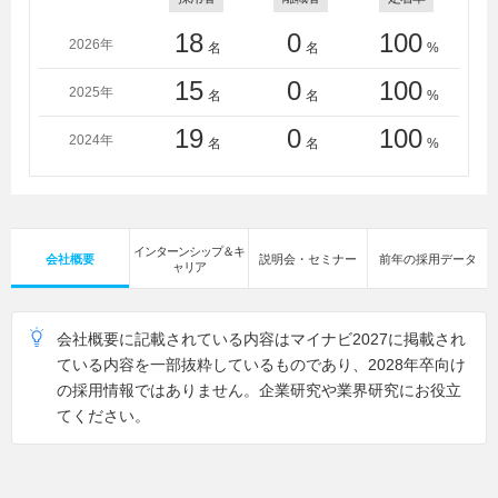
東京学芸大学、東京経済大学、東京工業大学、東京女子
大学、東京都市大学、東京農業大学、東京理科大学、同
18
0
100
2026年
名
名
%
志社大学、東邦大学、東北大学、東洋大学、獨協大学、
鳥取大学、名古屋大学、新潟大学、日本大学、日本女子
15
0
100
2025年
名
名
%
大学、一橋大学、弘前大学、広島大学、法政大学、北海
19
0
100
道大学、三重大学、明治学院大学、明治大学、明治薬科
2024年
名
名
%
大学、桃山学院大学、山梨大学、横浜国立大学、横浜市
立大学、立教大学、立命館大学、早稲田大学
アメリカン大学行政大学院
アリゾナ大学
インターンシップ＆キ
会社概要
説明会・セミナー
前年の採用データ
イリノイ大学大学院
ャリア
エセックス大学大学院
エディンバラ大学
カセサート大学
会社概要に記載されている内容はマイナビ2027に掲載され
カリフォルニア州立大学
ている内容を一部抜粋しているものであり、2028年卒向け
カリフォルニア大学
の採用情報ではありません。企業研究や業界研究にお役立
サスカチュワン州立大学
てください。
サセックス大学
トゥールーズ III - ポール・サバティエ大学
ベネディクト大学