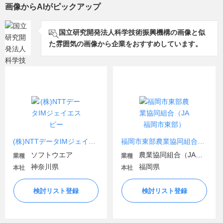
画像からAIがピックアップ
ペンシルバニア州立大学
ミネソタ大学
モナシュ大学
国立研究開発法人科学技術振興機構の画像と似
ユタ大学大学院
た雰囲気の画像から企業をおすすめしています。
(株)NTTデータIMジェイエスピー
福岡市東部農業協同組合（JA福岡市東部）
ソフトウエア
農業協同組合（JA金融機関含む）
業種
業種
神奈川県
福岡県
本社
本社
検討リスト登録
検討リスト登録