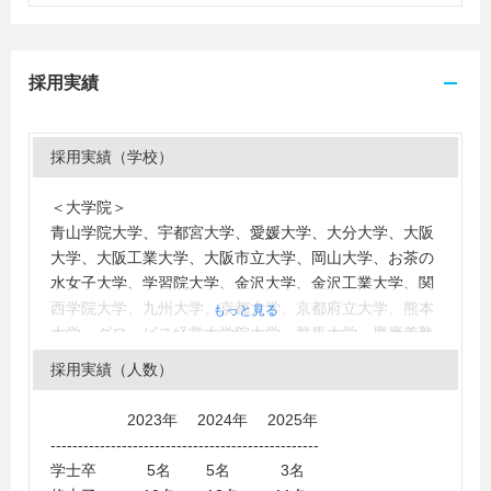
採用実績
採用実績（学校）
＜大学院＞
青山学院大学、宇都宮大学、愛媛大学、大分大学、大阪
大学、大阪工業大学、大阪市立大学、岡山大学、お茶の
水女子大学、学習院大学、金沢大学、金沢工業大学、関
西学院大学、九州大学、京都大学、京都府立大学、熊本
もっと見る
大学、グロービス経営大学院大学、群馬大学、慶應義塾
大学、工学院大学、高知工科大学、神戸大学、国際基督
採用実績（人数）
教大学、埼玉大学、静岡大学、島根大学、上越教育大
学、上智大学、信州大学、成蹊大学、政策研究大学院大
2023年 2024年 2025年
学、創価大学、総合研究大学院大学、拓殖大学、千葉大
-------------------------------------------------
学、中央大学、筑波大学、電気通信大学、東海大学、東
学士卒 5名 5名 3名
京大学、東京医科大学、東京海洋大学、東京学芸大学、