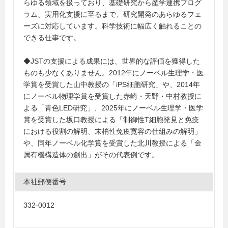
らゆる領域を扱っており、基礎研究から産学連携プログ
ラム、実用化支援に至るまで、研究開発のあらゆるフェ
ーズに対応しています。科学技術に幅広く触れることの
できる仕事です。
◆JSTの支援による成果には、世界的な評価を獲得した
ものも少なくありません。2012年にノーベル生理学・医
学賞を受賞した山中教授の「iPS細胞研究」や、2014年
にノーベル物理学賞を受賞した赤崎・天野・中村教授に
よる「青色LED研究」、2025年にノーベル生理学・医学
賞を受賞した坂口教授による「制御性T細胞発見と免疫
における役割の解明、末梢性免疫寛容の仕組みの解明」
や、同年ノーベル化学賞を受賞した北川教授による「金
属有機構造体の創出」がその代表例です。
本社郵便番号
332-0012