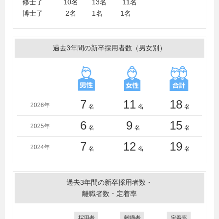
修士了 10名 13名 11名
東京工業大学、東京電機大学、東京都立大学、東京都立
博士了 2名 1名 1名
産業技術大学院大学、東京農業大学、東京農工大学、東
京理科大学、同志社大学、東北大学、徳島大学、富山大
学、長崎大学、名古屋大学、奈良先端科学技術大学院大
過去3年間の新卒採用者数（男女別）
学、新潟大学、日本大学、日本女子大学、一橋大学、広
島大学、防衛大学校、北陸先端科学技術大学院大学、星
薬科大学、北海道大学、三重大学、室蘭工業大学、明治
大学、明星大学、山形大学、横浜国立大学、横浜市立大
学、立教大学、龍谷大学、早稲田大学
7
11
18
2026年
名
名
名
＜大学＞
青山学院大学、茨城大学、岩手大学、宇都宮大学、大阪
6
9
15
2025年
名
名
名
大学、大阪市立大学、大阪府立大学、岡山大学、学習院
大学、金沢大学、関西大学、関西学院大学、北九州市立
7
12
19
2024年
名
名
名
大学、北里大学、九州大学、京都大学、熊本大学、群馬
大学、慶應義塾大学、工学院大学、甲南大学、神戸大
学、國學院大學、国際基督教大学、駒澤大学、埼玉県立
過去3年間の新卒採用者数・
大学、滋賀大学、芝浦工業大学、城西大学、上智大学、
離職者数・定着率
成城大学、専修大学、千葉大学、中央大学、筑波大学、
津田塾大学、電気通信大学、東京大学、東京海洋大学、
採用者
離職者
定着率