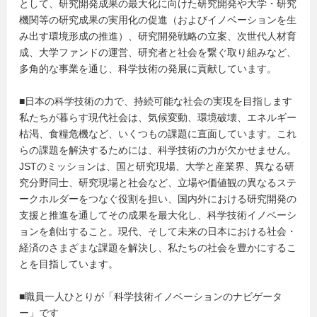
として、研究開発成果の最大化に向けた研究開発や大学・研究
機関等の研究成果の実用化の促進（およびイノベーションを生
み出す環境形成の推進）、研究開発戦略の立案、次世代人材育
成、大学ファンドの運営、研究者と社会を繋ぐ取り組みなど、
多角的な事業を通じ、科学技術の発展に貢献しています。
■日本の科学技術の力で、持続可能な社会の実現を目指します
私たちが暮らす現代社会は、気候変動、環境破壊、エネルギー
枯渇、食糧危機など、いくつもの課題に直面しています。これ
らの課題を解決するためには、科学技術の力が欠かせません。
JSTのミッションは、国と研究現場、大学と産業界、異なる研
究分野同士、研究現場と社会など、立場や価値観の異なるステ
ークホルダーをつなぐ役割を担い、国内外における研究開発の
支援と推進を通してその成果を最大化し、科学技術イノベーシ
ョンを創出すること。現代、そして未来の日本における社会・
経済のさまざまな課題を解決し、私たちの社会を豊かにするこ
とを目指しています。
■職員一人ひとりが「科学技術イノベーションのナビゲータ
ー」です