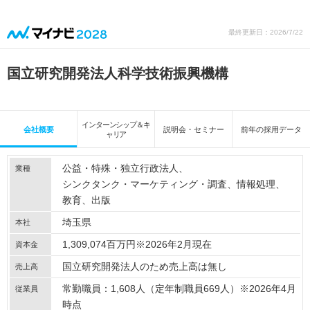
最終更新日：2026/7/22
国立研究開発法人科学技術振興機構
インターンシップ＆キ
会社概要
説明会・セミナー
前年の採用データ
ャリア
公益・特殊・独立行政法人
業種
シンクタンク・マーケティング・調査
情報処理
教育
出版
埼玉県
本社
1,309,074百万円※2026年2月現在
資本金
国立研究開発法人のため売上高は無し
売上高
常勤職員：1,608人（定年制職員669人）※2026年4月
従業員
時点