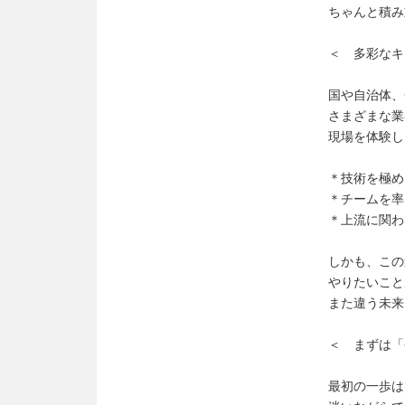
ちゃんと積み
＜ 多彩なキ
国や自治体、
さまざまな業
現場を体験し
＊技術を極め
＊チームを率
＊上流に関わ
しかも、この
やりたいこと
また違う未来
＜ まずは「
最初の一歩は