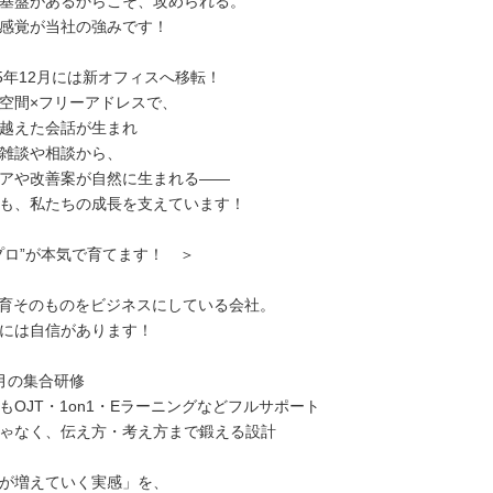
基盤があるからこそ、攻められる。
感覚が当社の強みです！
25年12月には新オフィスへ移転！
空間×フリーアドレスで、
越えた会話が生まれ
雑談や相談から、
アや改善案が自然に生まれる――
も、私たちの成長を支えています！
プロ”が本気で育てます！ ＞
教育そのものをビジネスにしている会社。
には自信があります！
月の集合研修
もOJT・1on1・Eラーニングなどフルサポート
ゃなく、伝え方・考え方まで鍛える設計
が増えていく実感」を、