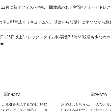
5年12月に新オフィスへ移転！開放感のある空間×フリーアドレ
の伴走型育成カリキュラムで、基礎から段階的に学びながら頼
日125日以上/フレックスタイム制/実働7.5時間/残業も少な
★
定した取引を実現する当社。時代
お客様はもちろん、一人ひとり
わりゆくニーズにお応えし、今
いられる会社づくりに注力して