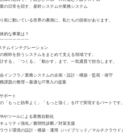
業の日常を回す、基幹システムや業務システム
り前に動いている世界の裏側に、私たちの技術があります。
体的な事業は？
￣￣￣￣￣￣￣
ステムインテグレーション
の根幹を担うシステムをまとめて支える領域です。
計する」「つくる」「動かす」まで、一気通貫で担当します。
会インフラ／業務システムの企画・設計・構築・監視・保守
務課題の整理～最適なIT導入の提案
Xサポート
の「もっと効率よく」「もっと強く」をITで実現するパートです。
PAやツールによる業務自動化
キュリティ強化／脆弱性診断／対策支援
ラウド環境の設計・構築・運用（ハイブリッド／マルチクラウド）