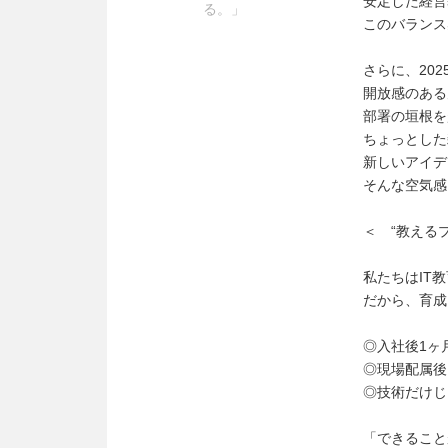
安定した経営
る。」
このバランス
さらに、20
開放感のある
部署の垣根を
ちょっとした
新しいアイデ
そんな空気感
＜ “教える
私たちはIT
だから、育成
◎入社後1ヶ
◎現場配属後
◎技術だけじ
「できること