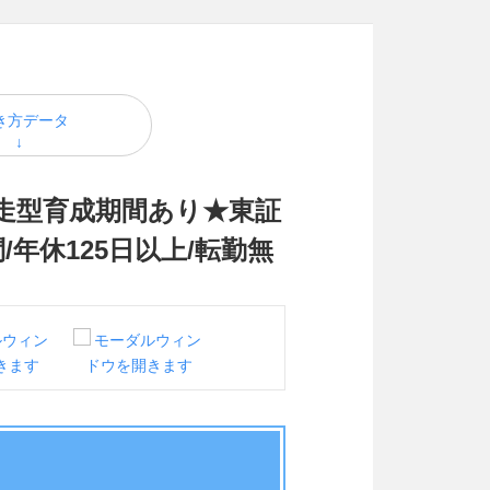
き方データ
走型育成期間あり★東証
/年休125日以上/転勤無