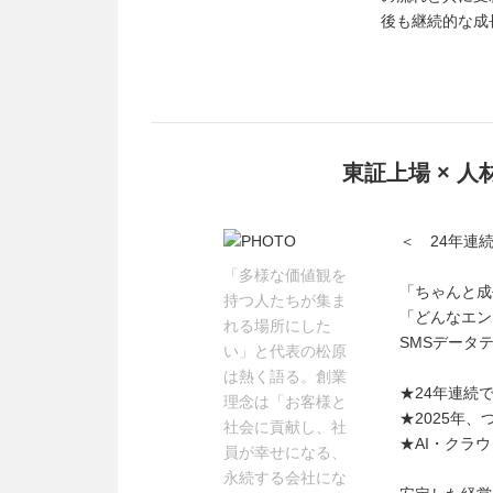
後も継続的な成
東証上場 × 
＜ 24年連
「多様な価値観を
「ちゃんと成
持つ人たちが集ま
「どんなエン
れる場所にした
SMSデータ
い」と代表の松原
は熱く語る。創業
★24年連続
理念は「お客様と
★2025年
社会に貢献し、社
★AI・クラ
員が幸せになる、
永続する会社にな