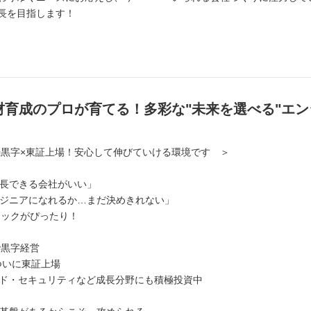
長を目指します！
人材育成のプロが育てる！多彩な"未来を選べる"エ
続黒字×東証上場！安心して伸びていける環境です ＞
長できる会社がいい」
ジニアになれるか…まだ決めきれない」
テックがぴったり！
で黒字経営
、ついに東証上場
ウド・セキュリティなど成長分野にも積極投資中