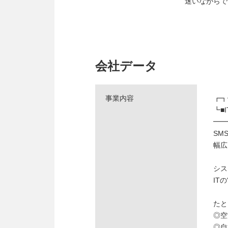
迷いながらで
会社データ
事業内容
┏┓
┗■
━━
SM
幅広
シス
IT
たと
◎空
◎自