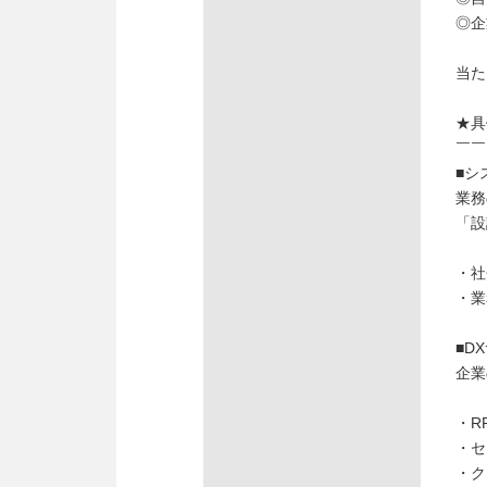
◎企
当た
★具
￣￣
■シ
業務
「設
・社
・業
■D
企業
・R
・セ
・ク