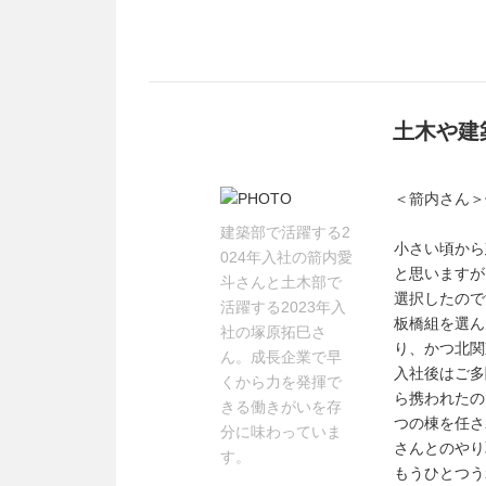
土木や建
＜箭内さん＞
建築部で活躍する2
小さい頃から
024年入社の箭内愛
と思いますが
斗さんと土木部で
選択したので
活躍する2023年入
板橋組を選ん
社の塚原拓巳さ
り、かつ北関
ん。成長企業で早
入社後はご多
くから力を発揮で
ら携われたの
きる働きがいを存
つの棟を任さ
分に味わっていま
さんとのやり
す。
もうひとつう