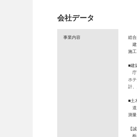
会社データ
事業内容
総合
建築
施工
■建
庁舎
ホテ
計
■土
道路
測量
【誠
栃木