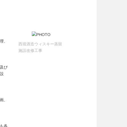
理、
西堀酒造ウィスキー蒸留
施設改修工事
及び
設
画、
も各