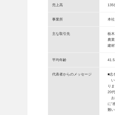
売上高
13
事業所
本社
主な取引先
栃木
農業
建材
平均年齢
41.
代表者からのメッセージ
■志
いま
りま
20
お客
に“
難い