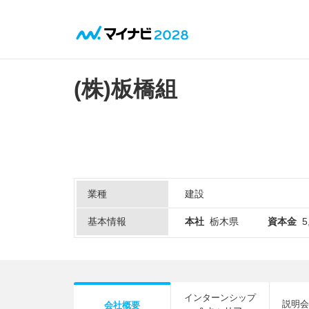
(株)板橋組
業種
建設
基本情報
本社
栃木県
資本金
5
インターンシップ
説明会
会社概要