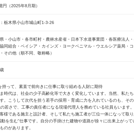
5億円（2025年8月期）
：栃木県小山市城山町1-3-26
県・小山市・各市町村・農林水産省・日本下水道事業団・各医療法人・
協同組合・ベイシア・カインズ・ヨークベニマル・ウエルシア薬局・コ
・その他（順不同、敬称略）
5歳
を持って、素直で前向きに仕事に取り組める人財に期待
時代は、社会の少子高齢化等で大きく変化しています。当然、私たち
す。こうして次代を担う若手の採用・育成に力を入れているのも、その
代の若さで、工事の責任者になる現場代理人を務めている社員もいます
様である施主と設計者、そして私たち施工者が三位一体になって取り
感動を生む”仕事です。自分の手掛けた建物や道路が徐々に出来上がっ
ものがあります。