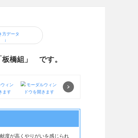
き方データ
「板橋組」 です。
Next
献度が高くやりがいを感じられ