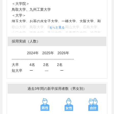
＜大学院＞
鳥取大学、九州工業大学
＜大学＞
埼玉大学、お茶の水女子大学、一橋大学、大阪大学、和
歌山大学、鳥取大学、島根大学、岡山大学、広島大学、
もっと見る
山口大学、徳島大学、香川大学、兵庫県立大学、神戸市
外国語大学、広島市立大学、青山学院大学、桜美林大
採用実績（人数）
学、慶應義塾大学、国士舘大学、上智大学、聖心女子大
学、日本大学、明治大学、早稲田大学、京都光華女子大
2024年 2025年 2026年
学、京都産業大学、同志社大学、同志社女子大学、立命
-------------------------------------------------
館大学、龍谷大学、大阪芸術大学、大阪産業大学、関西
大卒 4名 2名 2名
大学、関西学院大学、甲南大学、神戸学院大学、神戸女
短大卒 ー ― ー
学院大学、ノートルダム清心女子大学、広島修道大学、
久留米大学
＜短大・高専・専門学校＞
過去3年間の新卒採用者数（男女別）
米子工業高等専門学校、松江工業高等専門学校、名古屋
工学院専門学校、大阪電子専門学校、放送芸術学院専門
学校