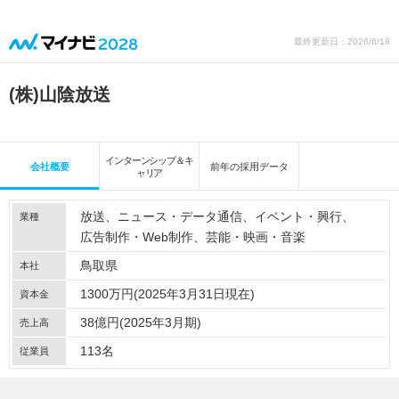
最終更新日：2026/6/18
(株)山陰放送
インターンシップ＆キ
会社概要
前年の採用データ
ャリア
放送
ニュース・データ通信
イベント・興行
業種
広告制作・Web制作
芸能・映画・音楽
鳥取県
本社
1300万円(2025年3月31日現在)
資本金
38億円(2025年3月期)
売上高
113名
従業員