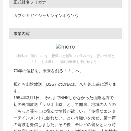
正式社名フリガナ
カブシキガイシャサンインホウソウ
事業内容
地域の「面白い」を、想像力と創造力で生み出す。熱い仲間と
「！」を追求し、山陰の未来を沸かせよう！
70年の信頼を、未来を創る「！」へ。
私たち山陰放送（BSS）のDNAは、70年以上前に遡りま
す。
1954年3月1日、それまでNHKしかなかった山陰地方で
初の民間放送「ラジオ山陰」として開局。地域の人々の
「もっと暮らしに役立つ情報が欲しい」「多様なエンタ
ーテインメントに触れたい」という願いを乗せ、第一声
の電波を発信しました。その後、テレビの普及という時