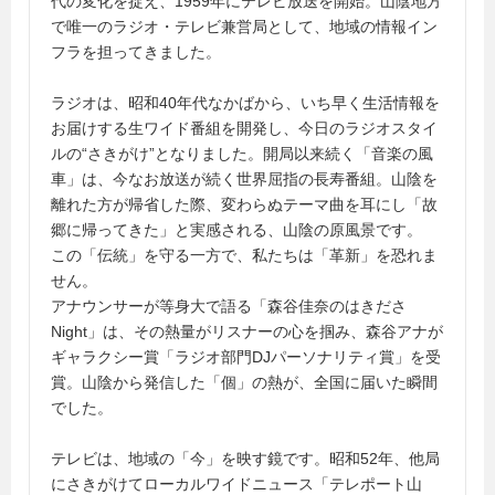
代の変化を捉え、1959年にテレビ放送を開始。山陰地方
で唯一のラジオ・テレビ兼営局として、地域の情報イン
フラを担ってきました。
ラジオは、昭和40年代なかばから、いち早く生活情報を
お届けする生ワイド番組を開発し、今日のラジオスタイ
ルの“さきがけ”となりました。開局以来続く「音楽の風
車」は、今なお放送が続く世界屈指の長寿番組。山陰を
離れた方が帰省した際、変わらぬテーマ曲を耳にし「故
郷に帰ってきた」と実感される、山陰の原風景です。
この「伝統」を守る一方で、私たちは「革新」を恐れま
せん。
アナウンサーが等身大で語る「森谷佳奈のはきださ
Night」は、その熱量がリスナーの心を掴み、森谷アナが
ギャラクシー賞「ラジオ部門DJパーソナリティ賞」を受
賞。山陰から発信した「個」の熱が、全国に届いた瞬間
でした。
テレビは、地域の「今」を映す鏡です。昭和52年、他局
にさきがけてローカルワイドニュース「テレポート山