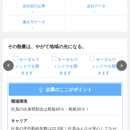
会社紹介記事
会社データ
働き方データ
その熱量は、やがて地域の光になる。
Previous
Next
企業のここがポイント
職場環境
社員の出身県割合は鳥取60％・島根30％！
キャリア
社員の平均勤続年数は22.0年！社員みんなが安心してなが