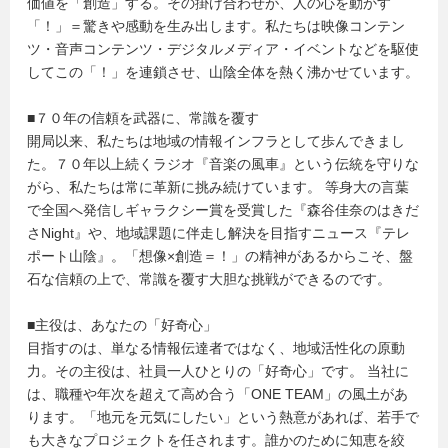
価値を「創造」する。その掛け合わせが、人の心を動かす
「！」＝驚きや感動を生み出します。私たちは映像コンテン
ツ・音声コンテンツ・デジタルメディア・イベントなどを駆使
してこの「！」を連鎖させ、山陰全体を熱く沸かせています。
■７０年の信頼を武器に、常識を覆す
開局以来、私たちは地域の情報インフラとして歩んできまし
た。７０年以上続くラジオ『音楽の風車』という伝統を守りな
がら、私たちは常に革新に挑み続けています。 等身大の言葉
で全国へ発信しギャラクシー賞を受賞した『森谷佳奈のはきだ
さNight』や、地域課題に伴走し解決を目指すニュース『テレ
ポート山陰』。「想像×創造＝！」の精神があるからこそ、盤
石な信頼の上で、常識を覆す大胆な挑戦ができるのです。
■主役は、あなたの「好奇心」
目指すのは、単なる情報伝達者ではなく、地域活性化の原動
力。その主役は、社員一人ひとりの「好奇心」です。 当社に
は、職種や年次を超えて高め合う「ONE TEAM」の風土があ
ります。「地元を元気にしたい」という熱意があれば、若手で
も大きなプロジェクトを任されます。誰かのために知恵を絞