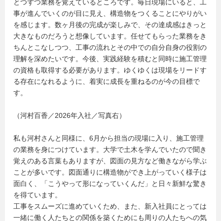
とつずつ業務を覚えているところです。毎日現場にいると、工
事が進んでいくのが目に見え、構造物をつくることにやりがい
を感じます。数ヶ月後の完成が楽しみで、その達成感はきっと
大きなものだろうと想像しています。任せてもらった業務をき
ちんとこなしつつ、工事の流れとその中での自分自身の役割の
理解を深めたいです。今後、実践経験を積むと同時に施工管理
の資格も取得する必要があります。ゆくゆくは現場をリードす
る存在になれるように、着実に成長を重ねるのが今の目標で
す。
（河村百香／2026年入社／写真右）
私も河村さんと同様に、6月から担当の現場に入り、施工管理
の業務を身につけています。大学で土木を学んでいたので聞き
覚えのある言葉もありますが、図面の見方など働きながら学ぶ
ことが多いです。図面通りに構造物ができ上がっていく様子は
面白く、「こうやって形になっていくんだ」と日々新鮮な驚き
を得ています。
工事をスムーズに進めていくため、また、新入社員にとっては
一緒に働く人たちとの関係を築くためにも周りの人たちへの気