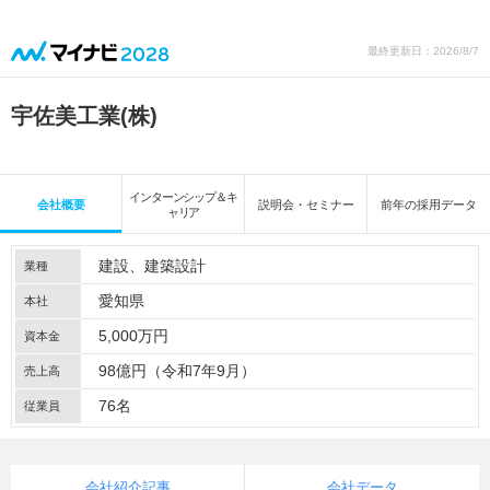
最終更新日：2026/8/7
宇佐美工業(株)
インターンシップ＆キ
会社概要
説明会・セミナー
前年の採用データ
ャリア
建設
建築設計
業種
愛知県
本社
5,000万円
資本金
98億円（令和7年9月）
売上高
76名
従業員
会社紹介記事
会社データ