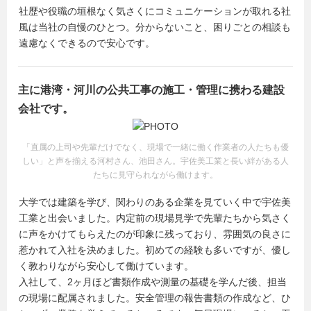
社歴や役職の垣根なく気さくにコミュニケーションが取れる社
風は当社の自慢のひとつ。分からないこと、困りごとの相談も
遠慮なくできるので安心です。
主に港湾・河川の公共工事の施工・管理に携わる建設
会社です。
「直属の上司や先輩だけでなく、現場で一緒に働く作業者の人たちも優
しい」と声を揃える河村さん、池田さん。宇佐美工業と長い絆がある人
たちに見守られながら働けます。
大学では建築を学び、関わりのある企業を見ていく中で宇佐美
工業と出会いました。内定前の現場見学で先輩たちから気さく
に声をかけてもらえたのが印象に残っており、雰囲気の良さに
惹かれて入社を決めました。初めての経験も多いですが、優し
く教わりながら安心して働けています。
入社して、2ヶ月ほど書類作成や測量の基礎を学んだ後、担当
の現場に配属されました。安全管理の報告書類の作成など、ひ