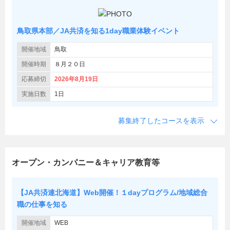
鳥取県本部／JA共済を知る1day職業体験イベント
開催地域
鳥取
開催時期
８月２０日
応募締切
2026年8月19日
実施日数
1日
募集終了したコースを表示
オープン・カンパニー＆キャリア教育等
【JA共済連北海道】Web開催！１dayプログラム/地域総合
職の仕事を知る
開催地域
WEB