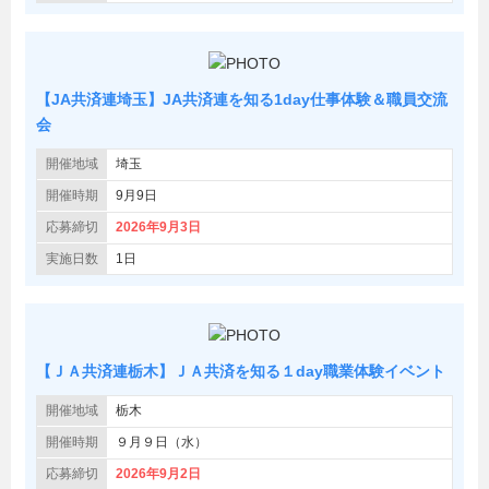
【JA共済連埼玉】JA共済連を知る1day仕事体験＆職員交流
会
開催地域
埼玉
開催時期
9月9日
応募締切
2026年9月3日
実施日数
1日
【ＪＡ共済連栃木】ＪＡ共済を知る１day職業体験イベント
開催地域
栃木
開催時期
９月９日（水）
応募締切
2026年9月2日