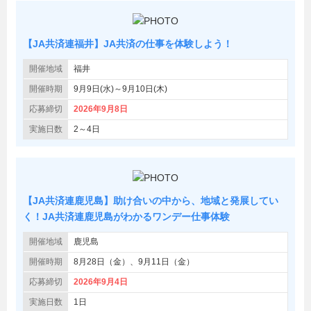
【JA共済連福井】JA共済の仕事を体験しよう！
開催地域
福井
開催時期
9月9日(水)～9月10日(木)
応募締切
2026年9月8日
実施日数
2～4日
【JA共済連鹿児島】助け合いの中から、地域と発展してい
く！JA共済連鹿児島がわかるワンデー仕事体験
開催地域
鹿児島
開催時期
8月28日（金）、9月11日（金）
応募締切
2026年9月4日
実施日数
1日