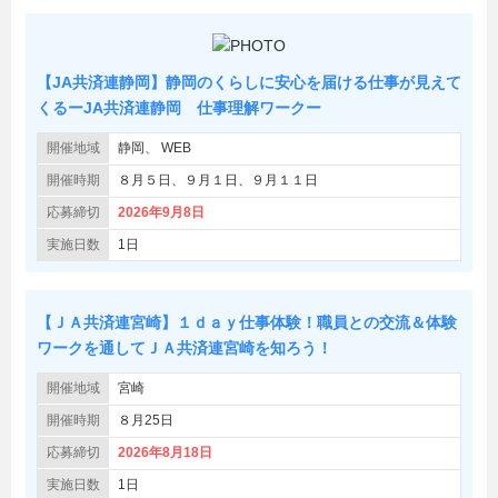
【JA共済連静岡】静岡のくらしに安心を届ける仕事が見えて
くるーJA共済連静岡 仕事理解ワークー
開催地域
静岡
WEB
開催時期
８月５日、９月１日、９月１１日
応募締切
2026年9月8日
実施日数
1日
【ＪＡ共済連宮崎】１ｄａｙ仕事体験！職員との交流＆体験
ワークを通してＪＡ共済連宮崎を知ろう！
開催地域
宮崎
開催時期
８月25日
応募締切
2026年8月18日
実施日数
1日