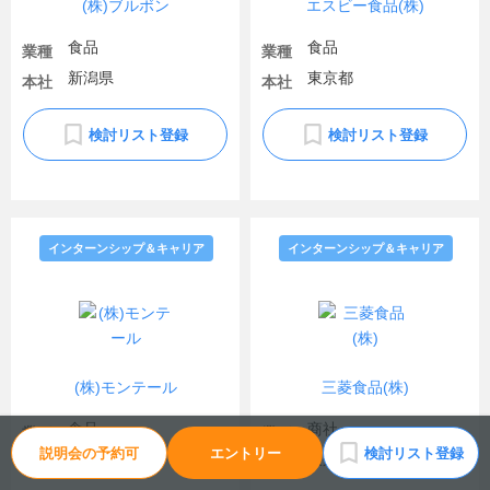
(株)ブルボン
エスビー食品(株)
食品
食品
業種
業種
新潟県
東京都
本社
本社
検討リスト登録
検討リスト登録
インターンシップ＆キャリア
インターンシップ＆キャリア
(株)モンテール
三菱食品(株)
食品
商社
業種
業種
説明会の予約可
エントリー
検討リスト登録
埼玉県
東京都
本社
本社