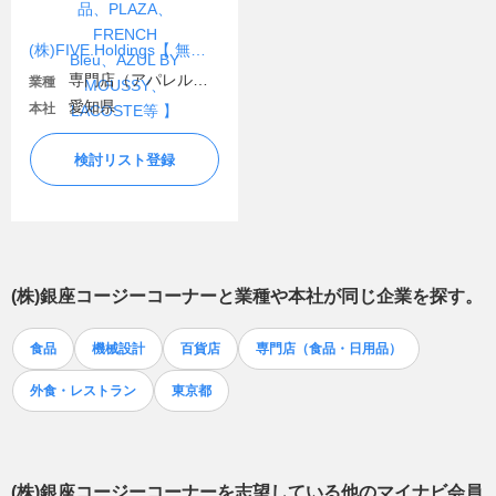
(株)FIVE.Holdings【 無印良品、PLAZA、FRENCH Bleu、AZUL BY MOUSSY、LACOSTE等 】
専門店（アパレル・ファッション関連）
業種
愛知県
本社
検討リスト登録
(株)銀座コージーコーナー
と業種や本社が同じ企業を探す。
食品
機械設計
百貨店
専門店（食品・日用品）
外食・レストラン
東京都
(株)銀座コージーコーナー
を志望している他のマイナビ会員