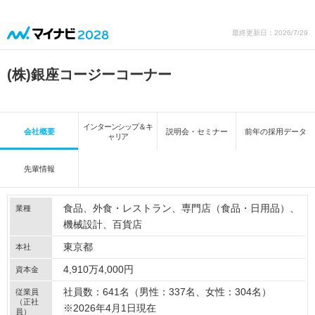
最終更新日：2026/7/29
(株)銀座コージーコーナー
インターンシップ＆キ
会社概要
説明会・セミナー
前年の採用データ
ャリア
先輩情報
食品
外食・レストラン
専門店（食品・日用品）
業種
機械設計
百貨店
東京都
本社
4,910万4,000円
資本金
社員数：641名（男性：337名、女性：304名）
従業員
（正社
※2026年4月1日現在
員）