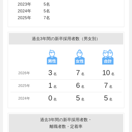
農業大学、東京理科大学、東洋大学、獨協大学、二松学
2023年 5名
舎大学、日本大学、日本獣医生命科学大学、日本女子大
2024年 5名
学、日本女子体育大学、文教大学、法政大学、宮城大
2025年 7名
学、明治大学、明治学院大学、山梨大学、横浜商科大
学、立教大学、立正大学、流通経済大学（茨城）、早稲
田大学、和洋女子大学
過去3年間の新卒採用者数（男女別）
3
7
10
2026年
名
名
名
1
6
7
2025年
名
名
名
0
5
5
2024年
名
名
名
過去3年間の新卒採用者数・
離職者数・定着率