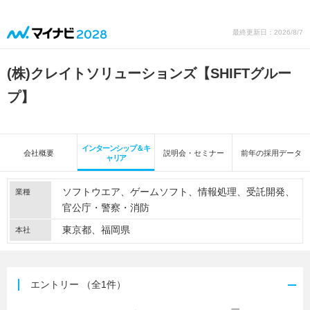
最終更新日：2026/8/7
(株)クレイトソリューションズ【SHIFTグルー
プ】
インターンシップ＆キ
会社概要
説明会・セミナー
前年の採用データ
ャリア
ソフトウエア
ゲームソフト
情報処理
受託開発
業種
官公庁・警察・消防
東京都、福岡県
本社
エントリー
（全1件）