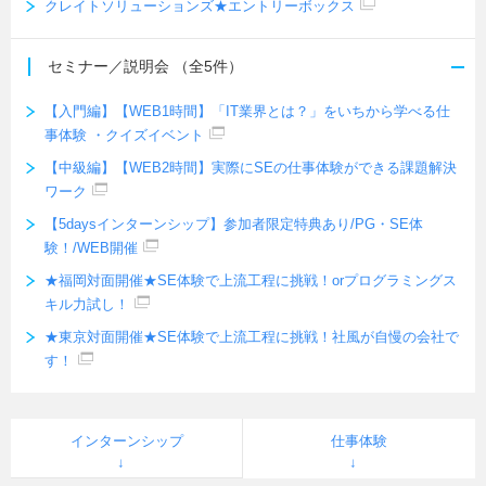
クレイトソリューションズ★エントリーボックス
セミナー／説明会
（全5件）
【入門編】【WEB1時間】「IT業界とは？」をいちから学べる仕
事体験 ・クイズイベント
【中級編】【WEB2時間】実際にSEの仕事体験ができる課題解決
ワーク
【5daysインターンシップ】参加者限定特典あり/PG・SE体
験！/WEB開催
★福岡対面開催★SE体験で上流工程に挑戦！orプログラミングス
キル力試し！
★東京対面開催★SE体験で上流工程に挑戦！社風が自慢の会社で
す！
インターンシップ
仕事体験