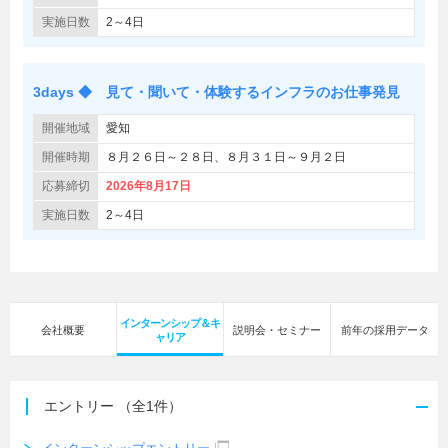
実施日数
2～4日
3days ◆ 見て・聞いて・体験するインフラのお仕事発見
開催地域
愛知
開催時期
８月２６日～２８日、８月３１日～９月２日
応募締切
2026年8月17日
実施日数
2～4日
インターンシップ＆キ
会社概要
説明会・セミナー
前年の採用データ
ャリア
エントリー
（全1件）