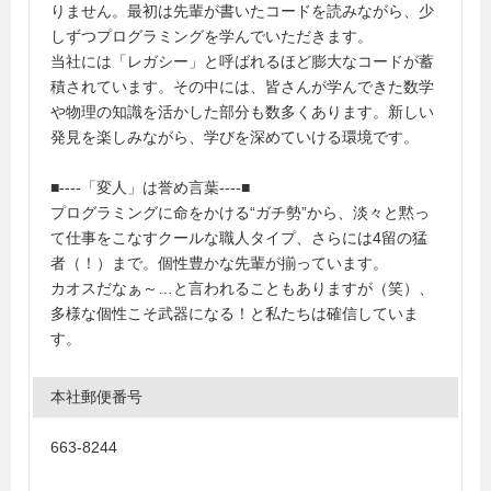
りません。最初は先輩が書いたコードを読みながら、少
しずつプログラミングを学んでいただきます。
当社には「レガシー」と呼ばれるほど膨大なコードが蓄
積されています。その中には、皆さんが学んできた数学
や物理の知識を活かした部分も数多くあります。新しい
発見を楽しみながら、学びを深めていける環境です。
■----「変人」は誉め言葉----■
プログラミングに命をかける“ガチ勢”から、淡々と黙っ
て仕事をこなすクールな職人タイプ、さらには4留の猛
者（！）まで。個性豊かな先輩が揃っています。
カオスだなぁ～…と言われることもありますが（笑）、
多様な個性こそ武器になる！と私たちは確信していま
す。
本社郵便番号
663-8244