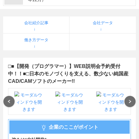
会社紹介記事
会社データ
働き方データ
□■【開発（プログラマー）】WEB説明会予約受付
中！！■□日本のモノづくりを支える、数少ない純国産
CAD/CAMソフトのメーカー!!
Previous
Next
企業のここがポイント