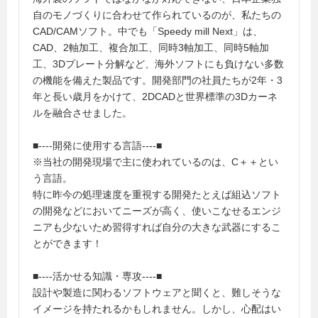
自のモノづくりに合わせて作られているのが、私たちの
CAD/CAMソフト。中でも「Speedy mill Next」は、
CAD、2軸加工、複合加工、同時3軸加工、同時5軸加
工、3Dプレート分解など、海外ソフトにも負けない多数
の機能を備えた製品です。開発部門の社員たちが2年・3
年と長い歳月をかけて、2DCADと世界標準の3Dカーネ
ルを融合させました。
■----開発に使用する言語----■
※当社の開発現場で主に使われているのは、C＋＋とい
う言語。
特に昨今の処理速度を重視する開発たとえば組込ソフト
の開発などにおいてニーズが高く、使いこなせるエンジ
ニアも少ないため習得すれば自分の大きな武器にするこ
とができます！
■----活かせる知識・専攻----■
設計や製造に関わるソフトウェアと聞くと、難しそうな
イメージを持たれるかもしれません。しかし、心配はい