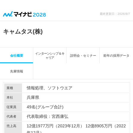
最終更新日：2026/8/7
キャムタス(株)
インターンシップ＆キ
会社概要
説明会・セミナー
前年の採用データ
ャリア
先輩情報
情報処理
ソフトウエア
業種
兵庫県
本社
49名(グループ合計)
従業員
代表取締役：宮西康弘
代表者
12億1977万円（2023年12月） 12億8905万円（2022
売上高
年12月）