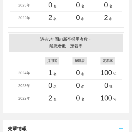
0
0
0
2023年
名
名
名
2
0
2
2022年
名
名
名
過去3年間の新卒採用者数・
離職者数・定着率
採用者
離職者
定着率
1
0
100
2024年
名
名
%
0
0
0
2023年
名
名
%
2
0
100
2022年
名
名
%
先輩情報