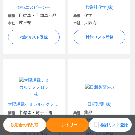
(株)エヌビーシー
共栄社化学(株)
自動車・自動車部品
化学
業種
業種
岐阜県
大阪府
本社
本社
検討リスト登録
検討リスト登録
太陽誘電ケミカルテクノロジー(株)
日新製薬(株)
半導体・電子・電気機器
薬品
業種
業種
群馬県
山形県
本社
本社
説明会の予約可
エントリー
検討リスト登録
検討リスト登録
検討リスト登録