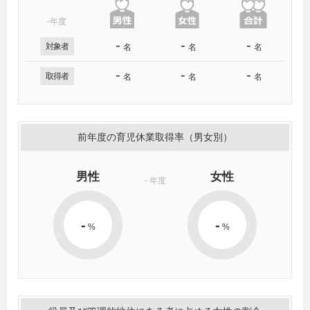
-年度
-
-
-
対象者
名
名
名
-
-
-
取得者
名
名
名
前年度の育児休業取得率（男女別）
男性
女性
-
年度
-
-
%
%