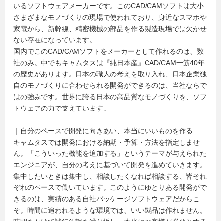
いるソフトウェアメーカーです。このCAD/CAMソフトは大小
さまざまなモノづくりの現場で使われており、身近なスマホや
家電から、新幹線、精密機械の部品を作る製造現場では欠かせ
ない存在になっています。
国内でこのCAD/CAMソフトをメーカーとして作れるのは、数
社のみ。中でもキャムタスは『純日本産』CAD/CAM一筋40年
の歴史があります。日本の職人の考えを取り入れ、日本企業独
自のモノづくりに合わせられる開発ができるのは、当社ならで
はの強みです。世界に誇る日本の高品質なモノづくりを、ソフ
トウェアの力で支えています。
｜自分のペースで開発に向きあい、本当にいいものを作る
キャムタスでは開発における納期・予算・方法を指定しませ
ん。「こういった機能を追加する」というテーマが与えられた
エンジニアが、自分の考えに基づいて開発を進めていきます。
集中したいときは集中し、相談したくなれば相談する、皆それ
ぞれのペースで働いています。このようにゆとりある開発がで
きるのは、実績のある自社パッケージソフトウェアだからこ
そ。時間に追われるような環境では、いい製品は作れません。