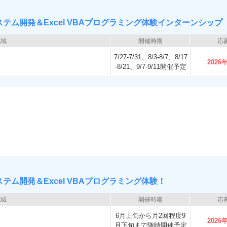
テム開発＆Excel VBAプログラミング体験インターンシップ
地域
開催時期
応
7/27-7/31、8/3-8/7、8/17
2026
-8/21、9/7-9/11開催予定
テム開発＆Excel VBAプログラミング体験！
地域
開催時期
応
6月上旬から月2回程度9
2026
月下旬まで随時開催予定