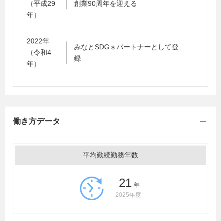
（平成29
創業90周年を迎える
年）
2022年
みなとSDGｓパートナーとして登
（令和4
録
年）
働き方データ
平均勤続勤務年数
21
年
2025年度