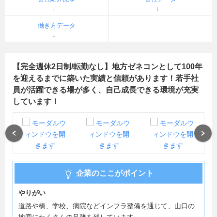
働き方データ
【完全週休2日制/転勤なし】地方ゼネコンとして100年
を迎えるまでに築いた実績と信頼があります！若手社
員が活躍できる場が多く、自己成長できる環境が充実
しています！
Previous
Next
企業のここがポイント
やりがい
道路や橋、学校、病院などインフラ整備を通じて、山口の