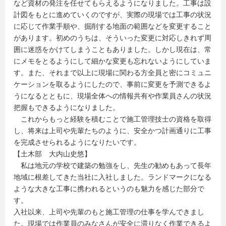
など資材の発注を任せてもらえるようになりました。工事は設
計図をもとに進めていくのですが、実際の現場では工事の状況
に応じて作業手順や、掘削する地面の範囲などを変更すること
があります。初めのうちは、そういった変更に対応しきれず周
囲に迷惑をかけてしまうこともありました。しかし現在は、常
にメモをとるようにして細かな変更も忘れないようにしていま
す。また、それまで以上に現場に関わる方全員と密にコミュニ
ケーションを取るようにしたので、事前に変更を予測できるよ
うになるとともに、現場全体への情報共有や作業員さんの状況
把握もできるようになりました。
これからもっと経験を積むことで施工管理技士の資格を取得
し、将来は上司や先輩たちのように、安全かつ計画通りに工事
を完成させられるようになりたいです。
【土木部 大内山史悠】
私は地元の学校で建築の勉強をし、先生の勧めもあって長年
地域に根差してきた当社に入社しました。ランドマークになる
ような大きな工事に携われるというのも魅力を感じた部分で
す。
入社以来、上司や先輩のもと施工管理の仕事を学んできまし
た。現場では作業員のみなさんが安全に滞りなく作業できるよ