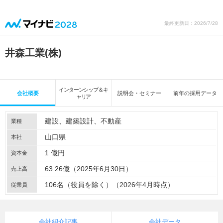
最終更新日：2026/7/28
井森工業(株)
インターンシップ＆キ
会社概要
説明会・セミナー
前年の採用データ
ャリア
建設
建築設計
不動産
業種
山口県
本社
1 億円
資本金
63.26億（2025年6月30日）
売上高
106名（役員を除く）（2026年4月時点）
従業員
会社紹介記事
会社データ