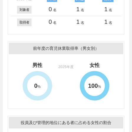
0
1
1
対象者
名
名
名
0
1
1
取得者
名
名
名
前年度の育児休業取得率（男女別）
男性
女性
2025年度
0
100
%
%
役員及び管理的地位にある者に占める女性の割合