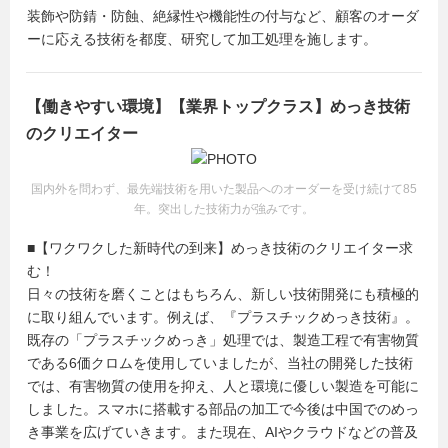
装飾や防錆・防蝕、絶縁性や機能性の付与など、顧客のオーダ
ーに応える技術を都度、研究して加工処理を施します。
【働きやすい環境】【業界トップクラス】めっき技術
のクリエイター
国内外を問わず、最先端技術を用いた製品へのオーダーを受け続けて85
年。突出した技術力が強みです。
■【ワクワクした新時代の到来】めっき技術のクリエイター求
む！
日々の技術を磨くことはもちろん、新しい技術開発にも積極的
に取り組んでいます。例えば、『プラスチックめっき技術』。
既存の「プラスチックめっき」処理では、製造工程で有害物質
である6価クロムを使用していましたが、当社の開発した技術
では、有害物質の使用を抑え、人と環境に優しい製造を可能に
しました。スマホに搭載する部品の加工で今後は中国でのめっ
き事業を広げていきます。また現在、AIやクラウドなどの普及