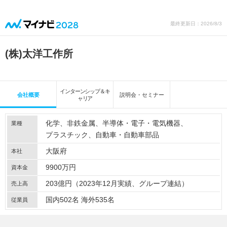
最終更新日：2026/8/3
(株)太洋工作所
インターンシップ＆キ
会社概要
説明会・セミナー
ャリア
化学
非鉄金属
半導体・電子・電気機器
業種
プラスチック
自動車・自動車部品
大阪府
本社
9900万円
資本金
203億円（2023年12月実績、グループ連結）
売上高
国内502名 海外535名
従業員