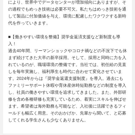
により、世界中でデータセンターが増加傾向にありますが、そ
の過程でもめっき技術は必要不可欠。私たちはめっき技術を通
して製品に付加価値を与え、環境に配慮したワクワクする新時
代を作っていきます。
■【働きやすい環境を整備】奨学金返済支援など新制度も導
入！
過去40年間、リーマンショックやコロナ禍などの不況下でも休
まず続けてきた大卒の新卒採用。そして、採用と同時に力を入
れているのが、職場環境の整備です。当社では、初任給の見直
しを毎年実施し、福利厚生も時代に合わせて変化させていま
す。2024年からは『奨学金返還支援制度』を導入。過去にも
ファミリーサポート休暇や育休産休時短勤務などの制度を導入
し、社員の働きやすい環境を追求してきました。また、外部研
修を含め各種研修も充実しているため、着実にスキルを伸ばせ
ます。希望者は海外勤務も可能など、入社後に活躍できるフィ
ールドも幅広く用意。そのおかげか、先輩から聞いて、と応募
してくれる学生さんも少なくありません。