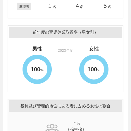
1
4
5
取得者
名
名
名
前年度の育児休業取得率（男女別）
男性
女性
2023年度
100
100
%
%
役員及び管理的地位にある者に占める女性の割合
-
%
（-名中-名）