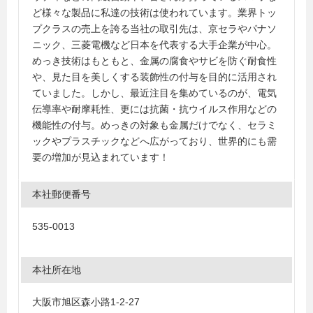
ど様々な製品に私達の技術は使われています。業界トッ
プクラスの売上を誇る当社の取引先は、京セラやパナソ
ニック、三菱電機など日本を代表する大手企業が中心。
めっき技術はもともと、金属の腐食やサビを防ぐ耐食性
や、見た目を美しくする装飾性の付与を目的に活用され
ていました。しかし、最近注目を集めているのが、電気
伝導率や耐摩耗性、更には抗菌・抗ウイルス作用などの
機能性の付与。めっきの対象も金属だけでなく、セラミ
ックやプラスチックなどへ広がっており、世界的にも需
要の増加が見込まれています！
本社郵便番号
535-0013
本社所在地
大阪市旭区森小路1-2-27