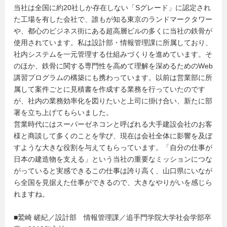
当社は全国に約20社しか存在しない「Sグレード」に認定され
た工場を有した会社で、誰もが知る東京のランドマークタワー
や、都心のビジネス街にある超高層ビルの多くに当社の鉄骨が
使用されています。私は設計部・情報管理課に所属しており、
社内システムを一元管理する仕組みづくりを進めています。そ
のほか、鉄骨に関する専門性を高めて理解を深めるためのWeb
講習プログラムの構築にも携わっています。以前は営業部に所
属して案件ごとに見積書を作成する業務を行っていたのです
が、社内の業務効率化を図りたいと上司に掛け合い、新たに部
署を立ち上げてもらいました。
営業時代にはスーパーゼネコンと呼ばれる大手建設会社のお客
様と商談して多くのことを学び、現在は会社全体に影響を及ぼ
すような大きな役割を与えてもらっています。「自分の仕事が
日本の建造物を支える」という当社の重要なミッションにつな
がっていると実感できるこの仕事は誇り高く、山口県にいなが
ら全国を見据えた仕事ができるので、大きなやりがいを感じら
れますね。
■鷲崎 嵯紀／設計部 情報管理課／追手門学院大学社会学部卒