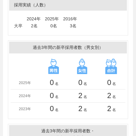
戸女子大学、佐賀大学、四国大学、芝浦工業大学、島根
採用実績（人数）
大学、下関市立大学、周南公立大学、創価大学、崇城大
学、中央大学、中京大学、中央学院大学、東亜大学、東
2024年 2025年 2016年
海大学、東京農業大学、東京理科大学、西日本工業大
大卒 2名 0名 3名
学、二松学舎大学、広島工業大学、広島経済大学、福井
大学、福岡工業大学、福山大学、文教大学、北陸学院大
学、松山大学、明治大学、山形大学、山口大学、山口学
過去3年間の新卒採用者数（男女別）
芸大学、山口県立大学、山陽小野田市立山口東京理科大
学、立正大学、立命館大学、早稲田大学
＜短大・高専・専門学校＞
九州女子短期大学、兵庫大学短期大学部
0
0
0
2025年
名
名
名
0
2
2
2024年
名
名
名
0
2
2
2023年
名
名
名
過去3年間の新卒採用者数・