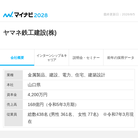
最終更新日：2026/8/5
ヤマネ鉄工建設(株)
インターンシップ＆キ
会社概要
説明会・セミナー
前年の採用データ
ャリア
金属製品
建設
電力
住宅
建築設計
業種
山口県
本社
4,200万円
資本金
168億円（令和5年3月期）
売上高
総数438名 (男性 361名、 女性 77名) ※令和7年3月現
従業員
在