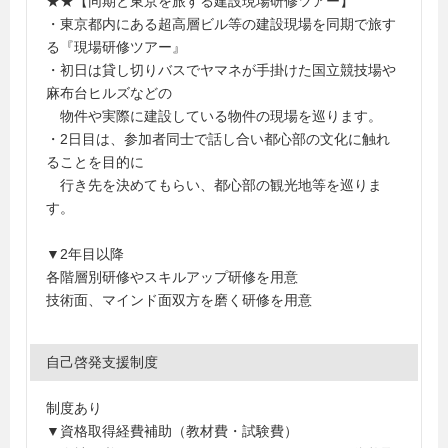
★★【同期と東京を旅する建設現場研修ツアー】
・東京都内にある超高層ビル等の建設現場を同期で旅す
る『現場研修ツアー』
・初日は貸し切りバスでヤマネが手掛けた国立競技場や
麻布台ヒルズなどの
物件や実際に建設している物件の現場を巡ります。
・2日目は、参加者同士で話し合い都心部の文化に触れ
ることを目的に
行き先を決めてもらい、都心部の観光地等を巡りま
す。
▼2年目以降
各階層別研修やスキルアップ研修を用意
技術面、マインド面双方を磨く研修を用意
自己啓発支援制度
制度あり
▼資格取得経費補助（教材費・試験費）