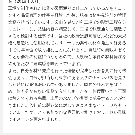
業（2018年入社）
工場で制作された鉄骨が図面通りに仕上がっているかをチェッ
クする品質管理の仕事を経験した後、現在は材料発注前の管理
業務を担当しています。図面を見ながら工場での製造工程をシ
ミュレートし、発注内容を精査して、工場で想定通りに製造で
きるか検討する仕事です。当社の鉄骨は超高層ビルなどの大規
模な建造物に使用されており、一つの案件の材料発注を終える
までに年単位で取り組むことになります。発注時の無駄を省く
ことが会社の利益につながるので、大規模な案件の材料発注を
終えるたびに達成感を味わっています。
また、自分が材料発注を行った建物が完成した姿を見に行く機
会もあり、自分が担当した東京にある大学のキャンパスを見学
した時には感慨深いものがありました。図面の読み方をはじ
め、何も分からない状態で入社しましたが、何度聞いても丁寧
に教えてくれる先輩、上司のおかげで着実に成長することがで
きました。入社前は製造業に対してさまざまなイメージをもっ
ていましたが、とても和やかな雰囲気で働けており、良い意味
でイメージを覆されました。