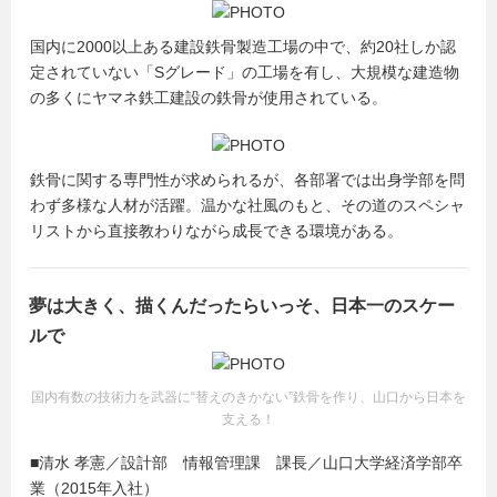
国内に2000以上ある建設鉄骨製造工場の中で、約20社しか認
定されていない「Sグレード」の工場を有し、大規模な建造物
の多くにヤマネ鉄工建設の鉄骨が使用されている。
鉄骨に関する専門性が求められるが、各部署では出身学部を問
わず多様な人材が活躍。温かな社風のもと、その道のスペシャ
リストから直接教わりながら成長できる環境がある。
夢は大きく、描くんだったらいっそ、日本一のスケー
ルで
国内有数の技術力を武器に“替えのきかない”鉄骨を作り、山口から日本を
支える！
■清水 孝憲／設計部 情報管理課 課長／山口大学経済学部卒
業（2015年入社）