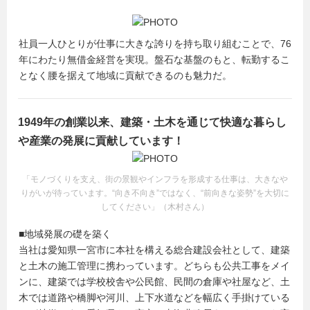
社員一人ひとりが仕事に大きな誇りを持ち取り組むことで、76
年にわたり無借金経営を実現。盤石な基盤のもと、転勤するこ
となく腰を据えて地域に貢献できるのも魅力だ。
1949年の創業以来、建築・土木を通じて快適な暮らし
や産業の発展に貢献しています！
「モノづくりを支え、街の景観やインフラを形成する仕事は、大きなや
りがいが待っています。“向き不向き”ではなく、“前向きな姿勢”を大切に
してください」（木村さん）
■地域発展の礎を築く
当社は愛知県一宮市に本社を構える総合建設会社として、建築
と土木の施工管理に携わっています。どちらも公共工事をメイ
ンに、建築では学校校舎や公民館、民間の倉庫や社屋など、土
木では道路や橋脚や河川、上下水道などを幅広く手掛けている