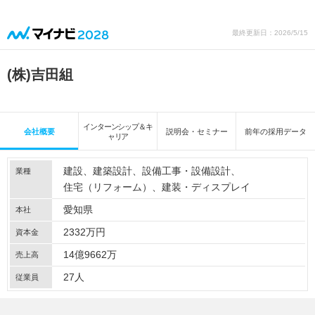
最終更新日：2026/5/15
(株)吉田組
インターンシップ＆キ
会社概要
説明会・セミナー
前年の採用データ
ャリア
建設
建築設計
設備工事・設備設計
業種
住宅（リフォーム）
建装・ディスプレイ
愛知県
本社
2332万円
資本金
14億9662万
売上高
27人
従業員