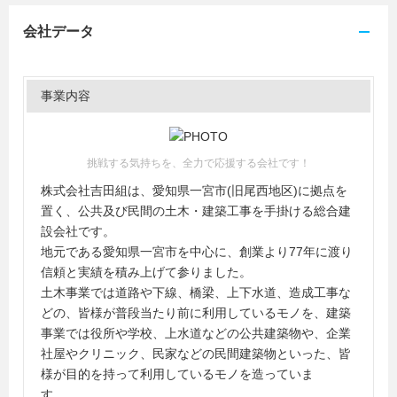
会社データ
事業内容
挑戦する気持ちを、全力で応援する会社です！
株式会社吉田組は、愛知県一宮市(旧尾西地区)に拠点を
置く、公共及び民間の土木・建築工事を手掛ける総合建
設会社です。
地元である愛知県一宮市を中心に、創業より77年に渡り
信頼と実績を積み上げて参りました。
土木事業では道路や下線、橋梁、上下水道、造成工事な
どの、皆様が普段当たり前に利用しているモノを、建築
事業では役所や学校、上水道などの公共建築物や、企業
社屋やクリニック、民家などの民間建築物といった、皆
様が目的を持って利用しているモノを造っていま
す。