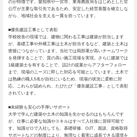
のが特徴です。愛知県や一宮市、東海農政局をはじめとした官
公庁が主要な取引先であるため、安定した経営基盤を確立しな
がら、地域社会を支える一翼を担っています。
■優良建設工事として表彰
学校校舎の現場では、建物に関わる工事は建築が担当します
が、基礎工事や外構工事は土木が担当するなど、建築と土木は
密接につながっています。当社では両部署が高いチームワーク
を発揮することで、質の高い施工現場を実現。さらに建築では
1級建築士を有することで、設計の提案からアフターフォロー
まで、現場のニーズに即した対応を可能としています。土木で
は熟練の職人5名が自社にいるため、現場の状況に柔軟に対
応。これらが認められ、たびたび「優良建設工事」として表彰
されています。
■未経験も安心の手厚いサポート
大学で学んだ建築や土木の知識を生かせるのはもちろんです
が、仕事に必要な知識やスキルはすべて入社後に習得可能で
す。知識ゼロで入社しても、基礎研修、OJT、面談、資格取得
サポートなどの制度により、無理なく着実に成長できる環境を