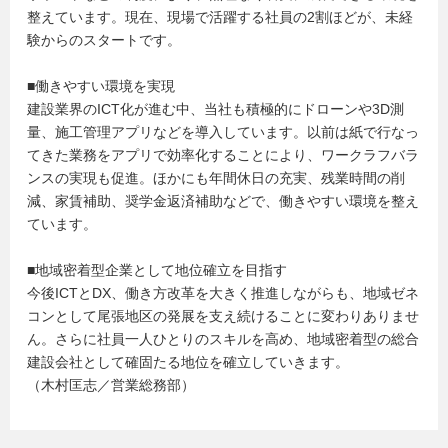
整えています。現在、現場で活躍する社員の2割ほどが、未経
験からのスタートです。
■働きやすい環境を実現
建設業界のICT化が進む中、当社も積極的にドローンや3D測
量、施工管理アプリなどを導入しています。以前は紙で行なっ
てきた業務をアプリで効率化することにより、ワークラフバラ
ンスの実現も促進。ほかにも年間休日の充実、残業時間の削
減、家賃補助、奨学金返済補助などで、働きやすい環境を整え
ています。
■地域密着型企業として地位確立を目指す
今後ICTとDX、働き方改革を大きく推進しながらも、地域ゼネ
コンとして尾張地区の発展を支え続けることに変わりありませ
ん。さらに社員一人ひとりのスキルを高め、地域密着型の総合
建設会社として確固たる地位を確立していきます。
（木村匡志／営業総務部）