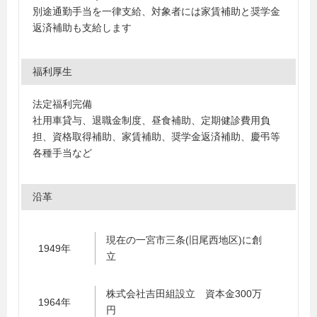
別途通勤手当を一律支給、対象者には家賃補助と奨学金
返済補助も支給します
福利厚生
法定福利完備
社用車貸与、退職金制度、昼食補助、定期健診費用負
担、資格取得補助、家賃補助、奨学金返済補助、慶弔等
各種手当など
沿革
現在の一宮市三条(旧尾西地区)に創
1949年
立
株式会社吉田組設立 資本金300万
1964年
円