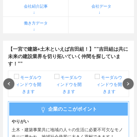
会社紹介記事
会社データ
働き方データ
【一宮で建築+土木といえば吉田組！】””吉田組は共に
未来の建設業界を切り拓いていく仲間を探していま
す！””
Previous
Next
企業のここがポイント
やりがい
土木・建築事業共に地域の人々の生活に必要不可欠なモノ
造りに携われ、地域社会発展に大きく貢献できます！