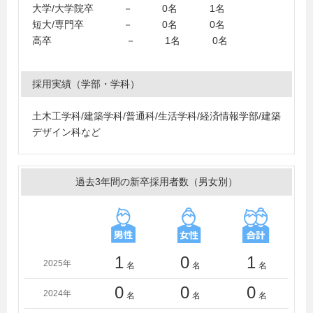
大学/大学院卒 － 0名 1名
短大/専門卒 － 0名 0名
高卒 － 1名 0名
採用実績（学部・学科）
土木工学科/建築学科/普通科/生活学科/経済情報学部/建築
デザイン科など
過去3年間の新卒採用者数（男女別）
1
0
1
2025年
名
名
名
0
0
0
2024年
名
名
名