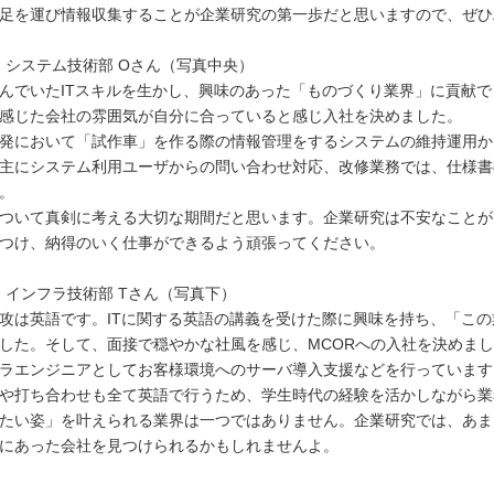
足を運び情報収集することが企業研究の第一歩だと思いますので、ぜひ
目 システム技術部 Oさん（写真中央）
んでいたITスキルを生かし、興味のあった「ものづくり業界」に貢献
感じた会社の雰囲気が自分に合っていると感じ入社を決めました。
発において「試作車」を作る際の情報管理をするシステムの維持運用か
主にシステム利用ユーザからの問い合わせ対応、改修業務では、仕様書
。
ついて真剣に考える大切な期間だと思います。企業研究は不安なことが
つけ、納得のいく仕事ができるよう頑張ってください。
目 インフラ技術部 Tさん（写真下）
攻は英語です。ITに関する英語の講義を受けた際に興味を持ち、「こ
した。そして、面接で穏やかな社風を感じ、MCORへの入社を決めま
ラエンジニアとしてお客様環境へのサーバ導入支援などを行っています
や打ち合わせも全て英語で行うため、学生時代の経験を活かしながら業
たい姿」を叶えられる業界は一つではありません。企業研究では、あま
にあった会社を見つけられるかもしれませんよ。