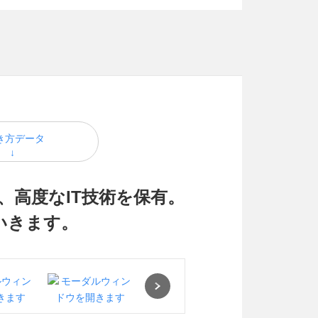
き方データ
、高度なIT技術を保有。
いきます。
Next