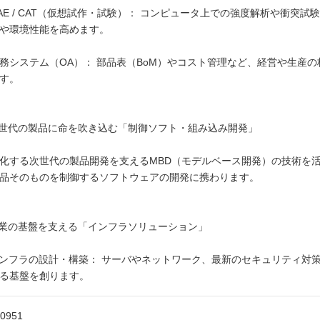
AE / CAT（仮想試作・試験）： コンピュータ上での強度解析や衝突
や環境性能を高めます。
務システム（OA）： 部品表（BoM）やコスト管理など、経営や生産
す。
次世代の製品に命を吹き込む「制御ソフト・組み込み開発」
化する次世代の製品開発を支えるMBD（モデルベース開発）の技術を
品そのものを制御するソフトウェアの開発に携わります。
企業の基盤を支える「インフラソリューション」
インフラの設計・構築： サーバやネットワーク、最新のセキュリティ対
る基盤を創ります。
-0951