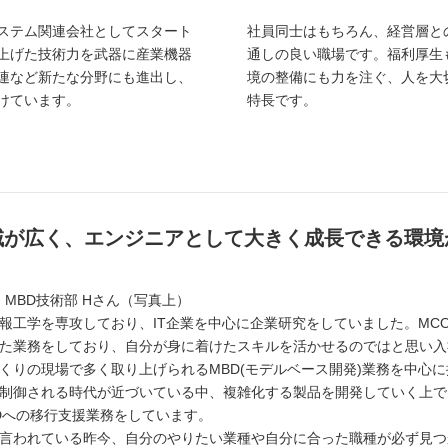
ステム関連会社としてスタート
社員同士はもちろん、経営層と
上げた技術力を武器に産業機器
通しの良い職場です。福利厚生
連など新たな分野にも進出し、
境の整備にも力を注ぐ、人を大
けています。
特長です。
域が広く、エンジニアとして大きく成長できる環境
 MBD技術部 Hさん（写真上）
報工学を専攻しており、IT企業を中心に企業研究をしていました。MCO
た業務をしており、自分が身に着けたスキルを活かせるのではと思い入
くりの現場で多く取り上げられるMBD(モデルベース開発)業務を中心に
制御される時代が近づいている中、複雑化する製品を開発していく上で
Dへの移行支援業務をしています。
言われている昨今、自分のやりたい業種や自分に合った職種が必ず見つ