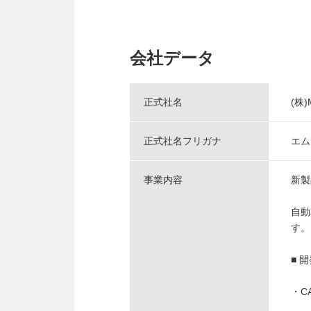
会社データ
正式社名
(株
正式社名フリガナ
エム
事業内容
新製
自動
す。
■ 
・C