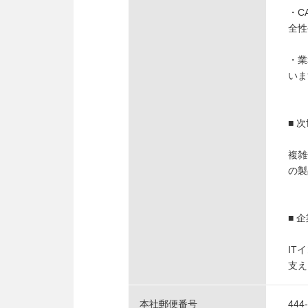
・C
全性
・業
いま
■ 
複雑
の製
■ 
IT
支え
本社郵便番号
444