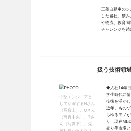
三菱自動車のシ
した当社。積み
や物流、教育関
チャレンジを続
扱う技術領
◆入社14年目
学生時代に情
中堅エンジニアと
技術を活かし
して活躍するHさん
近年、ものづ
（写真上）、Oさん
らゆるモノが
（写真中央）、Tさ
り、現在MB
ん（写真下）。先
売り手市場と
輩社員からみなさ