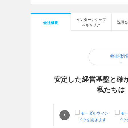
インターンシップ
説明会
会社概要
＆キャリア
会社紹介
安定した経営基盤と確か
私たちは
Previous