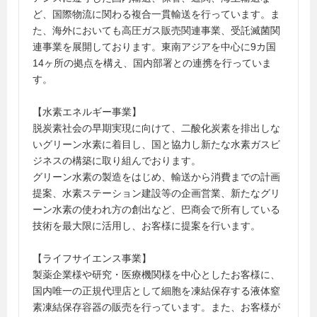
ど、国際物流に関わる複合一貫輸送を行っています。ま
た、海外においても高圧ガス販売関連事業、受託滅菌関
連事業を展開しております。東南アジアを中心に9カ国
14ヶ所の拠点を構え、国内部署との連携を行っていま
す。
【水素エネルギー事業】
脱炭素社会の早期実現に向けて、二酸化炭素を排出しな
いグリーン水素に着目し、国と協力し新たな水素ガスビ
ジネスの構築に取り組んでおります。
グリーン水素の製造をはじめ、輸送から消費までの計画
提案、水素ステーション建設等の企画営業、新たなグリ
ーン水素の使われ方の創出など、巴商会で所有している
技術を最大限に活用し、お客様に提案を行います。
【ライフサイエンス事業】
製薬企業様や研究・医療機関様を中心としたお客様に、
国内唯一の正規代理店として細胞を凍結保存する液体窒
素凍結保存容器の販売を行っています。また、お客様が