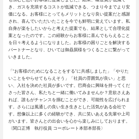
き、ガスを充填するコストが低減できる、つまり今までより安
価になる。お客様にとってもメリットとなり良い提案だと感謝
され、喜んでいただいたことを今でも鮮明に覚えています。私
自身が楽をしたいからと考えた提案でも、結果として合理化提
案となったのです。この経験からお客様に喜んでもらえること
を日々考えるようになりました。お客様の困りごとを解決する
パートナーとなり、ひいては御贔屓様をつくることに繋がって
いきました。
「“お客様のためになることをする”に共感しました」「やりた
いことをやらせてもらえそう」「社員の雰囲気が良い」と思
い、入社を決めた社員が多いです。巴商会に興味を持ってくだ
さった皆さん、私たちと一緒に働いてみませんか？意欲さえあ
れば、誰もがチャンスを掴むことができ、可能性を広げられま
す。さらには風通しの良い生き生きとした活気がある会社で
す。想像以上に多くの経験ができ、共に笑いあえる先輩や上司
がいます。皆さんとの出会いを心から楽しみにしております。
〈関口正博 執行役員 コーポレート本部本部長〉