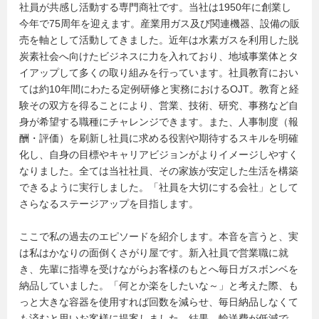
社員が共感し活動する専門商社です。当社は1950年に創業し
今年で75周年を迎えます。産業用ガス及び関連機器、設備の販
売を軸として活動してきました。近年は水素ガスを利用した脱
炭素社会へ向けたビジネスに力を入れており、地域事業体とタ
イアップして多くの取り組みを行っています。社員教育におい
ては約10年間にわたる定例研修と実務におけるOJT。教育と経
験その双方を得ることにより、営業、技術、研究、事務など自
身が希望する職種にチャレンジできます。また、人事制度（報
酬・評価）を刷新し社員に求める役割や期待するスキルを明確
化し、自身の目標やキャリアビジョンがよりイメージしやすく
なりました。全ては当社社員、その家族が安定した生活を構築
できるように実行しました。「社員を大切にする会社」として
さらなるステージアップを目指します。
ここで私の過去のエピソードを紹介します。本音を言うと、実
は私はかなりの面倒くさがり屋です。新入社員で営業職に就
き、先輩に指導を受けながらお客様のもとへ毎日ガスボンベを
納品していました。「何とか楽をしたいな～」と考えた際、も
っと大きな容器を使用すれば回数を減らせ、毎日納品しなくて
も済むと思いお客様に提案しました。結果、輸送費が低減で