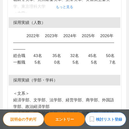
学、東京理科大学
もっと見る
＜大学＞
日本大学、東海大学、神奈川大学、中央大学、国士舘大
採用実績（人数）
学、帝京大学、東京経済大学、東洋大学、専修大学、九
州産業大学、関東学院大学、北見工業大学、拓殖大学、
2022年 2023年 2024年 2025年 2026年
大東文化大学、フェリス女学院大学、法政大学、追手門
―――――――――――――――――――――――――
学院大学、玉川大学、千葉工業大学、東京電機大学、大
―――
阪商業大学、明治大学、工学院大学、東京理科大学、獨
総合職 43名 35名 32名 45名 50名
協大学、明星大学、共立女子大学、國學院大學、駒澤大
一般職 5名 0名 5名 5名 7名
学、室蘭工業大学、横浜商科大学、千葉大学、東邦大
学、北海道科学大学、明治学院大学、青山学院大学、茨
城大学、大阪学院大学、聖学院大学、高崎経済大学、東
採用実績（学部・学科）
洋英和女学院大学、八戸工業大学、宇都宮大学、学習院
大学、北里大学、静岡大学、創価大学、千葉経済大学、
＜文系＞
鶴見大学、武蔵野大学、早稲田大学、亜細亜大学、神奈
経済学部、文学部、法学部、経営学部、商学部、外国語
川工科大学、関西外国語大学、神田外語大学、近畿大
学部、政治経済学部
学、久留米工業大学、慶應義塾大学、城西大学、大正大
社会学部、国際関係学部、人文学部、国際学部、総合経
学、東京工科大学、東京工芸大学、東京国際大学、東京
説明会の予約可
エントリー
検討リスト登録
営学部、体育学部
都市大学、東京農業大学、福井工業大学、愛知学院大