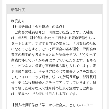
研修制度
制度あり
【社員研修は「会社継続」の原点】
巴商会の社員研修は、研修室が担当します。入社後
は、年3回、計10年にわたって行われる定例研修からス
タートします。学習する内容の要旨は、「お客様のため
になることをする」という巴商会の基本理念。巴商会創
業者の基本的な考えをまとめた語録を学び、どうやって
実践に移していくかを身につけていただきます。もちろ
ん、ビジネスに必要な実務研修も取り入れています。定
例研修卒業後は、キャリアに応じて主任クラスを対象と
したフォローアップ研修、続いて所属長研修、部課長研
修、更には役員研修とステップアップしていきます。研
修で培った確かな人間性を持つ社員が活躍する巴商会
は、業界の中でも特に注目される存在です。
【新入社員研修は「学生から社会人」としてのスター