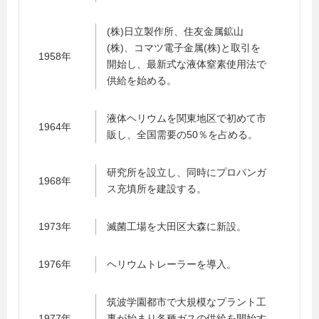
(株)日立製作所、住友金属鉱山
(株)、コマツ電子金属(株)と取引を
1958年
開始し、最新式な液体窒素使用法で
供給を始める。
液体ヘリウムを関東地区で初めて市
1964年
販し、全国需要の50％を占める。
研究所を設立し、同時にプロパンガ
1968年
ス充填所を建設する。
1973年
滅菌工場を大田区大森に新設。
1976年
ヘリウムトレーラーを導入。
筑波学園都市で大規模なプラント工
1977年
事が始まり各種ガスの供給を開始す