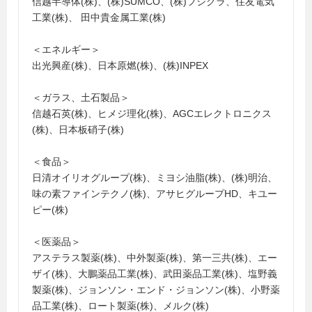
信越半導体(株)、(株)SUMCO、(株)フジクラ、住友電気
工業(株)、 田中貴金属工業(株)
＜エネルギー＞
出光興産(株)、日本原燃(株)、(株)INPEX
＜ガラス、土石製品＞
信越石英(株)、ヒメジ理化(株)、AGCエレクトロニクス
(株)、日本板硝子(株)
＜食品＞
日清オイリオグループ(株)、ミヨシ油脂(株)、(株)明治、
味の素ファインテクノ(株)、アサヒグループHD、キユー
ピー(株)
＜医薬品＞
アステラス製薬(株)、中外製薬(株)、第一三共(株)、エー
ザイ(株)、大鵬薬品工業(株)、武田薬品工業(株)、塩野義
製薬(株)、ジョンソン・エンド・ジョンソン(株)、小野薬
品工業(株)、ロート製薬(株)、メルク(株)