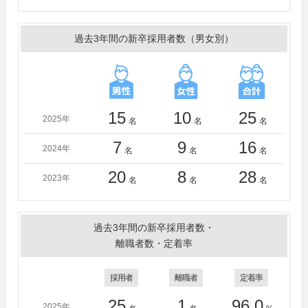
学、成城大学、西南学院大学、専修大学、崇城大学、大
正大学、高崎経済大学、玉川大学、多摩美術大学、千葉
過去3年間の新卒採用者数（男女別）
大学、千葉工業大学、中央大学、中京大学、筑波大学、
津田塾大学、都留文科大学、帝京大学、東海大学、東京
海洋大学、東京家政大学、東京経済大学、東京工科大
学、東京工芸大学、東京国際大学、東京女子大学、東京
造形大学、東京電機大学、東京農業大学、東京農工大
15
10
25
2025年
名
名
名
学、東京理科大学、同志社大学、東北芸術工科大学、東
洋大学、獨協大学、長岡造形大学、長野県立大学、名古
7
9
16
2024年
名
名
名
屋大学、名古屋外国語大学、名古屋市立大学、奈良教育
大学、新潟大学、日本大学、日本女子大学、広島経済大
20
8
28
2023年
名
名
名
学、福岡大学、福島大学、文化学園大学、文教大学、文
星芸術大学、法政大学、宮城大学、宮城教育大学、武庫
川女子大学、武蔵大学、武蔵野大学、武蔵野美術大学、
過去3年間の新卒採用者数・
明治大学、明治学院大学、明星大学、目白大学、横浜国
離職者数・定着率
立大学、横浜市立大学、横浜美術大学、立教大学、立正
大学、立命館大学、立命館アジア太平洋大学、龍谷大
採用者
離職者
定着率
学、早稲田大学
＜短大・高専・専門学校＞
25
1
96.0
2025年