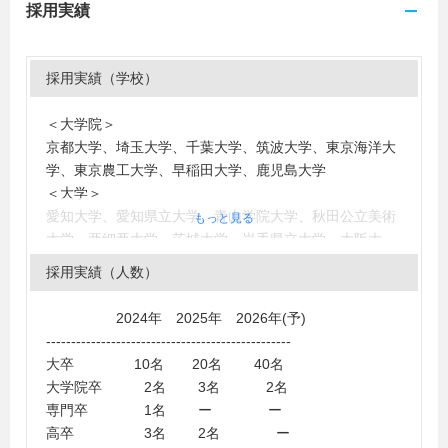
採用実績
採用実績（学校）
＜大学院＞
京都大学、埼玉大学、千葉大学、筑波大学、東京海洋大
学、東京農工大学、早稲田大学、鹿児島大学
＜大学＞
愛知大学、愛知県立大学、青山学院大学、秋田公立美術
もっと見る
大学、亜細亜大学、茨城大学、岩手県立大学、大阪大
学、大阪芸術大学、大阪府立大学、大妻女子大学、お茶
採用実績（人数）
の水女子大学、学習院大学、鹿児島大学、活水女子大
学、神奈川大学、関西外国語大学、関西学院大学、北九
2024年 2025年 2026年(予)
州市立大学、九州産業大学、京都大学、京都精華大学、
-------------------------------------------------
共立女子大学、杏林大学、近畿大学、慶應義塾大学、甲
大卒 10名 20名 40名
南大学、國學院大學、国際基督教大学、国士舘大学、駒
大学院卒 2名 3名 2名
澤大学、埼玉大学、埼玉県立大学、静岡英和学院大学、
専門卒 1名 ー ー
静岡文化芸術大学、順天堂大学、上智大学、昭和女子大
高卒 3名 2名 ー
学、昭和薬科大学、女子美術大学、信州大学、成蹊大