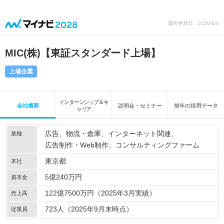
最終更新日：2026/8/4
MIC(株)【東証スタンダード上場】
上場企業
インターンシップ＆キ
会社概要
説明会・セミナー
前年の採用データ
ャリア
広告
物流・倉庫
インターネット関連
業種
広告制作・Web制作
コンサルティングファーム
東京都
本社
5億240万円
資本金
122億7500万円（2025年3月実績）
売上高
723人（2025年9月末時点）
従業員