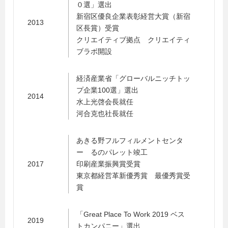
０選」選出
新宿区優良企業表彰経営大賞（新宿
2013
区長賞）受賞
クリエイティブ拠点 クリエイティ
ブラボ開設
経済産業省「グローバルニッチトッ
プ企業100選」選出
2014
水上光啓会長就任
河合克也社長就任
あきる野フルフィルメントセンタ
ー るのパレット竣工
2017
印刷産業振興賞受賞
東京都経営革新優秀賞 最優秀賞受
賞
「Great Place To Work 2019 ベス
2019
トカンパニー」選出