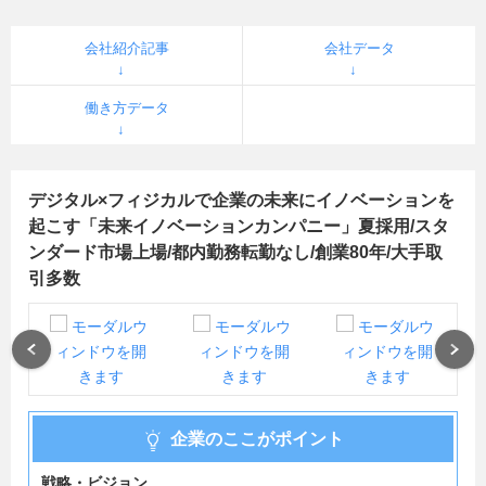
会社紹介記事
会社データ
働き方データ
デジタル×フィジカルで企業の未来にイノベーションを
起こす「未来イノベーションカンパニー」夏採用/スタ
ンダード市場上場/都内勤務転勤なし/創業80年/大手取
引多数
Previous
Next
企業のここがポイント
戦略・ビジョン