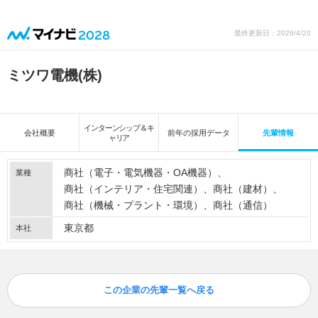
最終更新日：2026/4/20
ミツワ電機(株)
インターンシップ＆キ
会社概要
前年の採用データ
先輩情報
ャリア
商社（電子・電気機器・OA機器）
業種
商社（インテリア・住宅関連）
商社（建材）
商社（機械・プラント・環境）
商社（通信）
東京都
本社
この企業の先輩一覧へ戻る