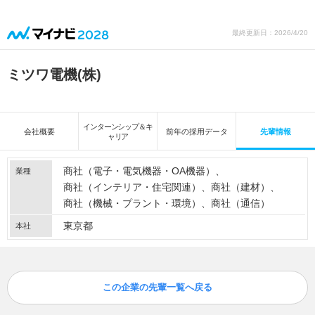
最終更新日：2026/4/20
ミツワ電機(株)
インターンシップ＆キ
会社概要
前年の採用データ
先輩情報
ャリア
商社（電子・電気機器・OA機器）
業種
商社（インテリア・住宅関連）
商社（建材）
商社（機械・プラント・環境）
商社（通信）
東京都
本社
この企業の先輩一覧へ戻る