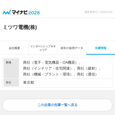
最終更新日：2026/4/20
ミツワ電機(株)
インターンシップ＆キ
会社概要
前年の採用データ
先輩情報
ャリア
商社（電子・電気機器・OA機器）
業種
商社（インテリア・住宅関連）
商社（建材）
商社（機械・プラント・環境）
商社（通信）
東京都
本社
この企業の先輩一覧へ戻る