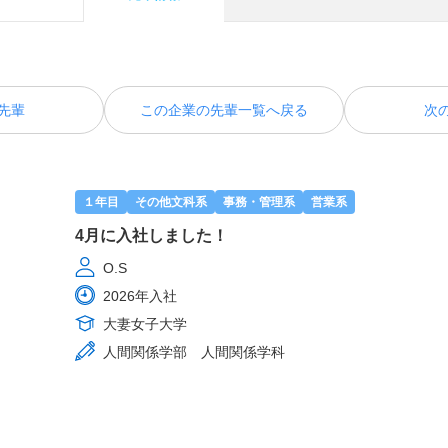
先輩
この企業の先輩一覧へ戻る
次
１年目
その他文科系
事務・管理系
営業系
4月に入社しました！
O.S
2026年入社
大妻女子大学
人間関係学部 人間関係学科