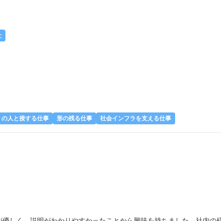
社
くの人と接する仕事
形の残る仕事
社会インフラを支える仕事
が優しく、説明がわかりやすかったことから興味を持ちました。社内の