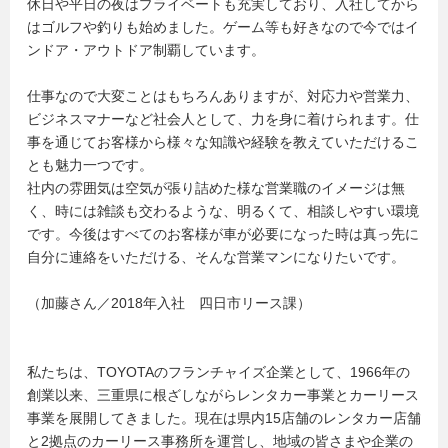
休日や平日の夜はプライベートも充実しており、入社してから
はゴルフや釣りも始めました。ゲーム等も好きなので今ではイ
ンドア・アウトドア制覇しています。
仕事なので大変ことはもちろんありますが、対応力や営業力、
ビジネスマナーなど社会人として、力を身に着けられます。仕
事を通じてお客様から様々な知識や経験を教えていただけるこ
とも魅力一つです。
社内の雰囲気は空気が張り詰めた様な営業職のイメージは無
く、時には雑談も交わるような、明るくて、相談しやすい環境
です。今後はすべてのお客様が車が必要になった時は真っ先に
自分に連絡をいただける、そんな営業マンになりたいです。
（加藤さん／2018年入社 四日市リース課）
私たちは、TOYOTAのフランチャイズ企業として、1966年の
創業以来、三重県に根ざしながらレンタカー事業とカーリース
事業を展開してきました。現在は県内15店舗のレンタカー店舗
と2拠点のカーリース事務所を運営し、地域の皆さまや企業の