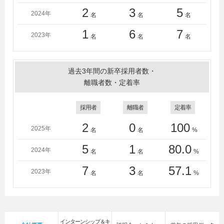
2
3
5
2024年
名
名
名
1
6
7
2023年
名
名
名
過去3年間の新卒採用者数・
離職者数・定着率
採用者
離職者
定着率
2
0
100
2025年
名
名
%
5
1
80.0
2024年
名
名
%
7
3
57.1
2023年
名
名
%
インターンシップ＆キ