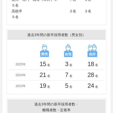
協大学、長岡造形大学、長野大学、名古屋大学、日本大
５名
学、日本工業大学、白鴎大学、東日本国際大学、弘前大
高校卒 ３名 ３名
学、福井工業大学、富士大学、文教大学、法政大学、北
５名
海道情報大学、宮城教育大学、宮崎大学、明治大学、名
城大学、明星大学、山形大学、山梨学院大学、横浜商科
大学、立正大学、流通経済大学（茨城）、流通経済大学
過去3年間の新卒採用者数（男女別）
（千葉）、麗澤大学、早稲田大学
＜短大・高専・専門学校＞
茨城県立産業技術短期大学校、茨城県立土浦産業技術専
門学院、茨城工業高等専門学校、宇都宮ビジネス電子専
門学校、大原ビジネス公務員専門学校水戸校、大原簿記
15
3
18
2025年
名
名
名
法律専門学校柏校、国際情報工科自動車大学校、聖徳大
学短期大学部、仙台総合ビジネス公務員専門学校、専門
21
7
28
2024年
名
名
名
学校水戸自動車大学校、筑波研究学園専門学校、東京工
業高等専門学校、東京電子専門学校、東北電子専門学
19
5
24
2023年
名
名
名
校、常磐短期大学、長岡工業高等専門学校、日本工学院
専門学校、日本電子専門学校、日立工業専修学校、広島
商船高等専門学校、水戸経理専門学校、水戸情報ＩＴク
過去3年間の新卒採用者数・
リエイター専門学校、水戸電子専門学校
離職者数・定着率