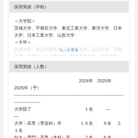
採用実績（学校）
＜大学院＞
茨城大学、宇都宮大学、東北工業大学、東洋大学、日本
大学、日本工業大学、山形大学
＜大学＞
会津大学、青山学院大学、亜細亜大学、足利大学、茨城
もっと見る
大学、茨城キリスト教大学、医療創生大学、岩手大学、
宇都宮大学、大分大学、神奈川工科大学、金沢工業大
採用実績（人数）
学、関西学院大学、関東職業能力開発大学校（応用課
程）、北里大学、杏林大学、工学院大学、国士舘大学、
2024年 2025年
駒澤大学、埼玉工業大学、産業能率大学、尚絅学院大
2026年（予）
学、城西大学、湘南工科大学、駿河台大学、専修大学、
-----------------------------------------------------------------------
大正大学、大東文化大学、高崎経済大学、拓殖大学、玉
-----------------
川大学、千葉大学、千葉工業大学、筑波大学、つくば国
大学院了 １名 ―
際大学、帝京大学、帝京平成大学、電気通信大学、東海
―
大学、東京経済大学、東京工科大学、東京情報大学、東
大学・高専（専攻科）卒 １６名 ９名 ２
京電機大学、東京都市大学、東京理科大学、東邦大学、
１名
東北学院大学、東北工業大学、東洋大学、常磐大学、獨
短大・専門・高専（本科）卒 ７名 ６名