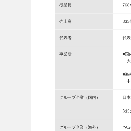
従業員
76
売上高
83
代表者
代表
事業所
■国
大
■海
中国
グループ企業（国内）
日本
(株
グループ企業（海外）
YAGI