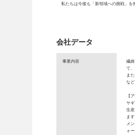
私たちは今後も「新領域への挑戦」を
会社データ
事業内容
繊維
て、
また
など
【ア
ヤギ
生産
ます
メン
ォー