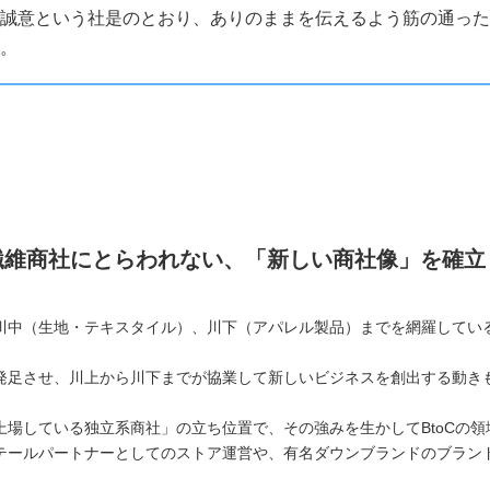
誠意という社是のとおり、ありのままを伝えるよう筋の通った
。
繊維商社にとらわれない、「新しい商社像」を確立
川中（生地・テキスタイル）、川下（アパレル製品）までを網羅してい
発足させ、川上から川下までが協業して新しいビジネスを創出する動き
場している独立系商社」の立ち位置で、その強みを生かしてBtoCの領
テールパートナーとしてのストア運営や、有名ダウンブランドのブラン