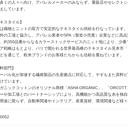
多くの人々へ向け、アパレルメーカーのみならず、量販店やセレクトシ
えしています。
キスタイル】
は織物とニットの双方で安定的なテキスタイル供給を行なっています。
外の工場と協力し、アパレル業者やSPA（製造小売業）企業などに高
、約350品番からなるカラーストックサービスのニット地により、少量
ア戦略はもとより、パリで開かれる世界最高峰のテキスタイル見本市「
どを通じて、欧米ブランドのお客様たちからも信頼を重ねています。
料部門】
ーバル化が加速する繊維製品の生産拠点に対応して、ヤギもまた原料ビ
けています。
ガニックコットンのオリジナル商標「ASHA ORGANIC」、「ORCO
ーや加工場とのパートナーシップにより、高機能かつ高品質な糸を独自
用途に限らず、自動車関連やインテリア、産業資材、環境関連など様々
-0052