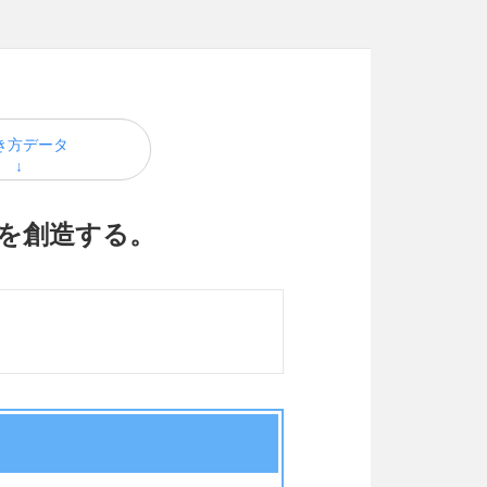
き方データ
を創造する。