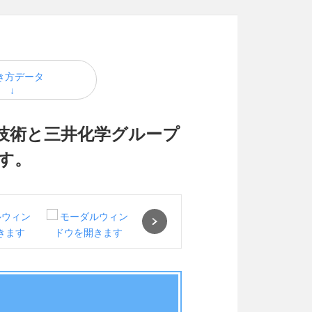
き方データ
技術と三井化学グループ
す。
Next