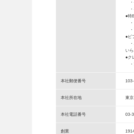
・半
・有
●特
・エ
・高
●ビ
・パ
いら
●ク
・家
本社郵便番号
103
本社所在地
東京
本社電話番号
03-
創業
19