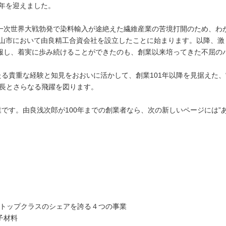
周年を迎えました。
一次世界大戦勃発で染料輸入が途絶えた繊維産業の苦境打開のため、わ
和歌山市において由良精工合資会社を設立したことに始まります。以降、
服し、着実に歩み続けることができたのも、創業以来培ってきた不屈の
る貴重な経験と知見をおおいに活かして、創業101年以降を見据えた、
成長とさらなる飛躍を図ります。
業です。由良浅次郎が100年までの創業者なら、次の新しいページには”
トップクラスのシェアを誇る４つの事業
子材料