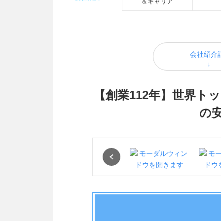
＆キャリア
会社紹介
【創業112年】世界
の
Previous