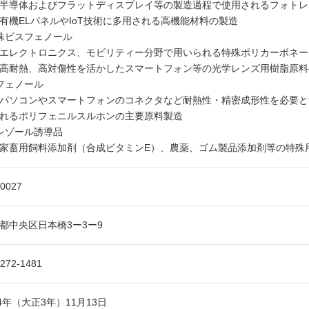
導体およびフラットディスプレイ等の製造過程で使用されるフォトレ
機ELパネルやIoT技術に多用される高機能材料の製造
殊ビスフェノール
レクトロニクス、モビリティー分野で用いられる特殊ポリカーボネー
耐熱、高対傷性を活かしたスマートフォン等の光学レンズ用樹脂原料
フェノール
ソコンやスマートフォンのコネクタなど耐熱性・精密成形性を必要と
れるポリフェニルスルホンの主要原料製造
レゾール誘導品
畜用飼料添加剤（合成ビタミンE）、農薬、ゴム製品添加剤等の特殊
-0027
都中央区日本橋3ー3ー9
3272-1481
14年（大正3年）11月13日