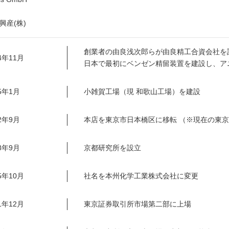
興産(株)
創業者の由良浅次郎らが由良精工合資会社を
4年11月
日本で最初にベンゼン精留装置を建設し、ア
15年1月
小雑賀工場（現 和歌山工場）を建設
42年9月
本店を東京市日本橋区に移転 （※現在の東
48年9月
京都研究所を設立
5年10月
社名を本州化学工業株式会社に変更
1年12月
東京証券取引所市場第二部に上場