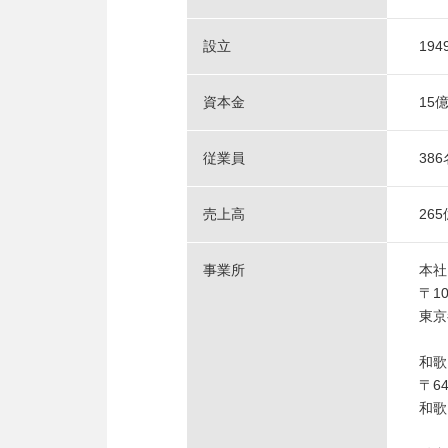
設立
19
資本金
15
従業員
38
売上高
26
事業所
本社
〒10
東京
和歌
〒64
和歌