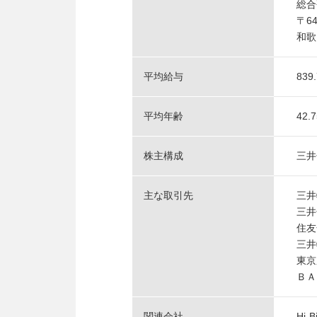
総合
〒64
和歌
平均給与
839
平均年齢
42.
株主構成
三井
主な取引先
三井
三井
住友
三井
東京
ＢＡ
関連会社
Hi-