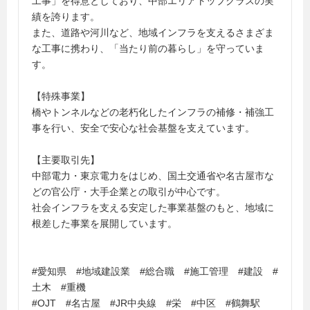
工事」を得意としており、中部エリアトップクラスの実
績を誇ります。
また、道路や河川など、地域インフラを支えるさまざま
な工事に携わり、「当たり前の暮らし」を守っていま
す。
【特殊事業】
橋やトンネルなどの老朽化したインフラの補修・補強工
事を行い、安全で安心な社会基盤を支えています。
【主要取引先】
中部電力・東京電力をはじめ、国土交通省や名古屋市な
どの官公庁・大手企業との取引が中心です。
社会インフラを支える安定した事業基盤のもと、地域に
根差した事業を展開しています。
#愛知県 #地域建設業 #総合職 #施工管理 #建設 #
土木 #重機
#OJT #名古屋 #JR中央線 #栄 #中区 #鶴舞駅