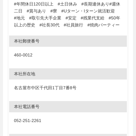
#年間休日120日以上 #土日休み #長期連休あり#週休
二日 #賞与あり #寮 #Uターン・Iターン就活歓迎
#地元 #取引先大手企業 #安定 #残業代支給 #50年
以上の歴史 #社長30代 #社員旅行 #焼肉パーティー
本社郵便番号
460-0012
本社所在地
名古屋市中区千代田1丁目7番8号
本社電話番号
052-251-2261