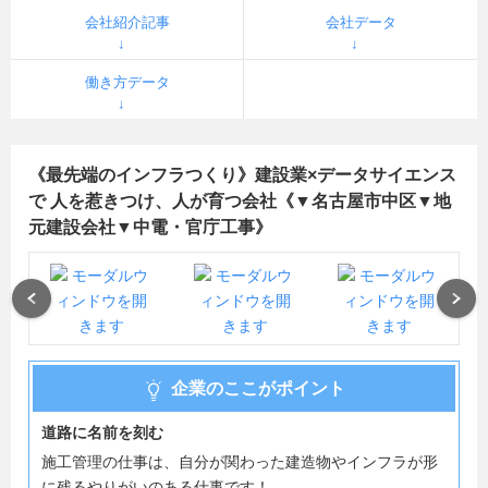
会社紹介記事
会社データ
働き方データ
《最先端のインフラつくり》建設業×データサイエンス
で 人を惹きつけ、人が育つ会社《▼名古屋市中区▼地
元建設会社▼中電・官庁工事》
Previous
Next
企業のここがポイント
道路に名前を刻む
施工管理の仕事は、自分が関わった建造物やインフラが形
に残るやりがいのある仕事です！