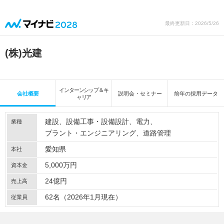
最終更新日：2026/5/26
(株)光建
インターンシップ＆キ
会社概要
説明会・セミナー
前年の採用データ
ャリア
建設
設備工事・設備設計
電力
業種
プラント・エンジニアリング
道路管理
愛知県
本社
5,000万円
資本金
24億円
売上高
62名（2026年1月現在）
従業員