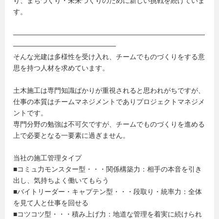
り、まちづくり・未来づくりのために新しい挑戦を続けていま
す。
――――――――――――――――――――――――――――
―――――――――――――――
そんな光建は多様性を受け入れ、チームでものづくりをする意
思を持つ人材を求めています。
土木施工は専門知識ばかりが重視されると思われがちですが、
仕事の本質はチームマネジメントでありプロジェクトマネジメ
ントです。
専門分野の勉強は不可欠ですが、チームでものづくりを進める
上で必要となる一要素に過ぎません。
当社の施工管理タイプ
■コミュ力モンスター型・・・関係構築力：相手の本音を引き
出し、気持ちよく働いてもらう
■バイトリーダー・キャプテン型・・・段取り・統率力：全体
を見て人と仕事を回せる
■コツコツ型・・・積み上げ力：地道な管理を着実に続けられ