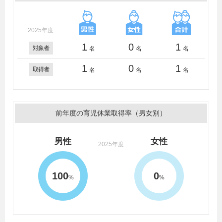
2025年度
1
0
1
対象者
名
名
名
1
0
1
取得者
名
名
名
前年度の育児休業取得率（男女別）
男性
女性
2025年度
100
0
%
%