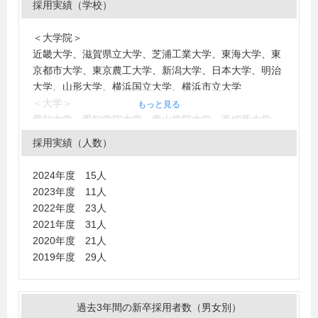
採用実績（学校）
＜大学院＞
近畿大学、滋賀県立大学、芝浦工業大学、東海大学、東
京都市大学、東京農工大学、新潟大学、日本大学、明治
大学、山形大学、横浜国立大学、横浜市立大学
＜大学＞
もっと見る
愛知大学、愛知学院大学、青山学院大学、亜細亜大学、
跡見学園女子大学、桜美林大学、大阪工業大学、神奈川
採用実績（人数）
大学、関西大学、関東学院大学、学習院大学、京都外国
語大学、近畿大学、岐阜聖徳学園大学、熊本大学、慶應
2024年度 15人
義塾大学、神戸市外国語大学、駒澤大学、札幌大学、産
2023年度 11人
業能率大学、滋賀大学、芝浦工業大学、湘南工科大学、
2022年度 23人
白百合女子大学、信州大学、上智大学、成蹊大学、成城
2021年度 31人
大学、西南学院大学、摂南大学、専修大学、高崎経済大
2020年度 21人
学、拓殖大学、多摩大学、玉川大学、筑紫女学園大学、
2019年度 29人
千葉大学、中央大学、田園調布学園大学、電気通信大
学、桐蔭横浜大学、東海大学、東京外国語大学、東京工
業大学、東京電機大学、東京都市大学、東京理科大学、
過去3年間の新卒採用者数（男女別）
東洋大学、富山大学、同志社大学、獨協大学、名古屋市