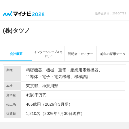
最終更新日：2026/7/23
(株)タツノ
インターンシップ＆キ
会社概要
説明会・セミナー
前年の採用データ
ャリア
精密機器
機械
重電・産業用電気機器
業種
半導体・電子・電気機器
機械設計
東京都、神奈川県
本社
4億8千万円
資本金
465億円（2026年3月期）
売上高
1,210名（2026年4月30日現在）
従業員