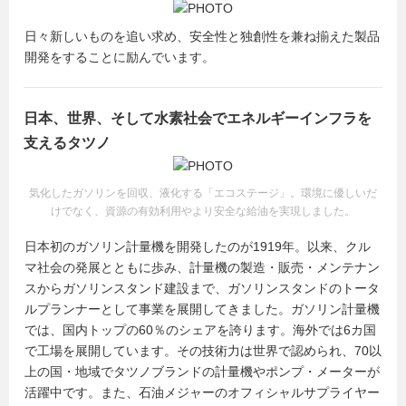
日々新しいものを追い求め、安全性と独創性を兼ね揃えた製品
開発をすることに励んでいます。
日本、世界、そして水素社会でエネルギーインフラを
支えるタツノ
気化したガソリンを回収、液化する「エコステージ」。環境に優しいだ
けでなく、資源の有効利用やより安全な給油を実現しました。
日本初のガソリン計量機を開発したのが1919年。以来、クル
マ社会の発展とともに歩み、計量機の製造・販売・メンテナン
スからガソリンスタンド建設まで、ガソリンスタンドのトータ
ルプランナーとして事業を展開してきました。ガソリン計量機
では、国内トップの60％のシェアを誇ります。海外では6カ国
で工場を展開しています。その技術力は世界で認められ、70以
上の国・地域でタツノブランドの計量機やポンプ・メーターが
活躍中です。また、石油メジャーのオフィシャルサプライヤー