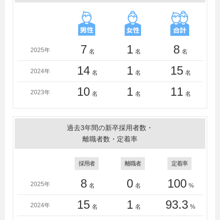
立大学、新潟大学、日本大学、日本女子大学、日本体育
大学、日本文化大学、法政大学、松本大学、武蔵大学、
武蔵野大学、明海大学、明治大学、明治学院大学、山口
大学、横浜国立大学、横浜市立大学、酪農学園大学、立
7
1
8
2025年
名
名
名
教大学、立正大学、立命館大学、立命館アジア太平洋大
学、龍谷大学、流通経済大学（千葉）、和光大学、早稲
14
1
15
2024年
名
名
名
田大学
10
1
11
2023年
名
名
名
過去3年間の新卒採用者数・
離職者数・定着率
採用者
離職者
定着率
8
0
100
2025年
名
名
%
15
1
93.3
2024年
名
名
%