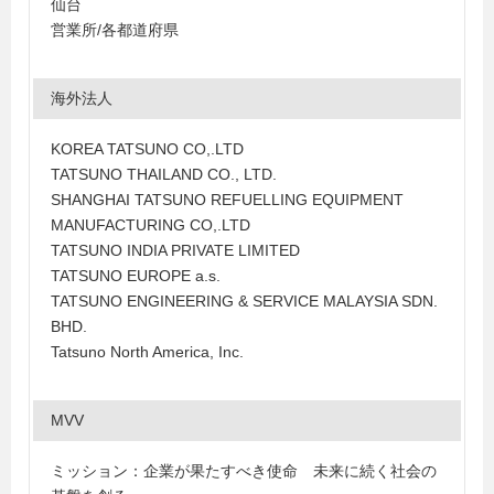
仙台
営業所/各都道府県
海外法人
KOREA TATSUNO CO,.LTD
TATSUNO THAILAND CO., LTD.
SHANGHAI TATSUNO REFUELLING EQUIPMENT
MANUFACTURING CO,.LTD
TATSUNO INDIA PRIVATE LIMITED
TATSUNO EUROPE a.s.
TATSUNO ENGINEERING & SERVICE MALAYSIA SDN.
BHD.
Tatsuno North America, Inc.
MVV
ミッション：企業が果たすべき使命 未来に続く社会の