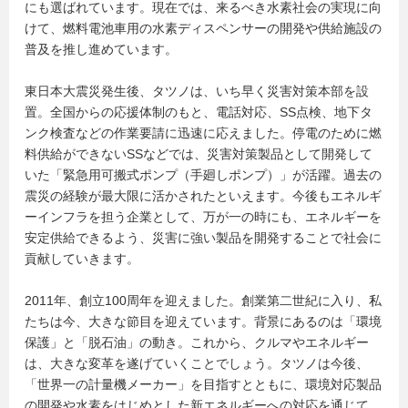
にも選ばれています。現在では、来るべき水素社会の実現に向
けて、燃料電池車用の水素ディスペンサーの開発や供給施設の
普及を推し進めています。
東日本大震災発生後、タツノは、いち早く災害対策本部を設
置。全国からの応援体制のもと、電話対応、SS点検、地下タ
ンク検査などの作業要請に迅速に応えました。停電のために燃
料供給ができないSSなどでは、災害対策製品として開発して
いた「緊急用可搬式ポンプ（手廻しポンプ）」が活躍。過去の
震災の経験が最大限に活かされたといえます。今後もエネルギ
ーインフラを担う企業として、万が一の時にも、エネルギーを
安定供給できるよう、災害に強い製品を開発することで社会に
貢献していきます。
2011年、創立100周年を迎えました。創業第二世紀に入り、私
たちは今、大きな節目を迎えています。背景にあるのは「環境
保護」と「脱石油」の動き。これから、クルマやエネルギー
は、大きな変革を遂げていくことでしょう。タツノは今後、
「世界一の計量機メーカー」を目指すとともに、環境対応製品
の開発や水素をはじめとした新エネルギーへの対応を通じて、