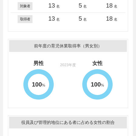
13
5
18
対象者
名
名
名
13
5
18
取得者
名
名
名
前年度の育児休業取得率（男女別）
男性
女性
2023年度
100
100
%
%
役員及び管理的地位にある者に占める女性の割合