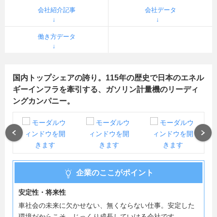
会社紹介記事
会社データ
働き方データ
国内トップシェアの誇り。115年の歴史で日本のエネル
ギーインフラを牽引する、ガソリン計量機のリーディ
ングカンパニー。
Previous
Next
企業のここがポイント
安定性・将来性
車社会の未来に欠かせない、無くならない仕事。安定した
環境だからこそ、じっくり成長していける会社です。