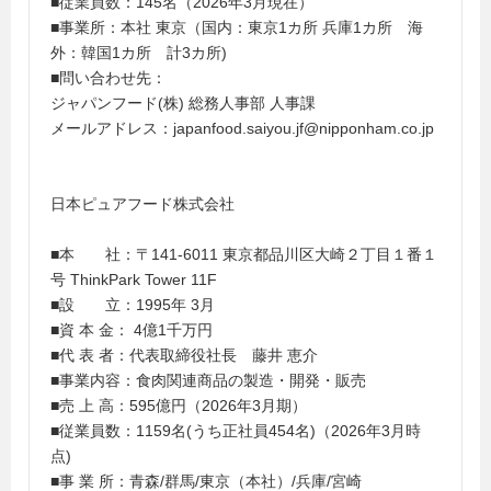
■従業員数：145名（2026年3月現在）
■事業所：本社 東京（国内：東京1カ所 兵庫1カ所 海
外：韓国1カ所 計3カ所)
■問い合わせ先：
ジャパンフード(株) 総務人事部 人事課
メールアドレス：japanfood.saiyou.jf@nipponham.co.jp
日本ピュアフード株式会社
■本 社：〒141-6011 東京都品川区大崎２丁目１番１
号 ThinkPark Tower 11F
■設 立：1995年 3月
■資 本 金： 4億1千万円
■代 表 者：代表取締役社長 藤井 恵介
■事業内容：食肉関連商品の製造・開発・販売
■売 上 高：595億円（2026年3月期）
■従業員数：1159名(うち正社員454名)（2026年3月時
点)
■事 業 所：青森/群馬/東京（本社）/兵庫/宮崎