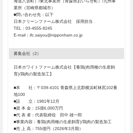
海道八雲町）/東北事業所（青森県おいらせ町）/九州事
業所（宮崎県都城市）
■問い合わせ先：以下
日本クリーンファーム株式会社 採用担当
TEL：03-4555-8245
E-mail：ifc.saiyou@nipponham.co.jp
募集会社（2）
日本ホワイトファーム株式会社【養鶏(肉用種の生産飼
育)/鶏肉の製造加工】
■本 社：〒039-4101 青森県上北郡横浜町林尻102番
地100
■設 立：1981年12月
■資 本 金：15億6,000万円
■代 表 者：代表取締役 田中 雄一郎
■事業内容：養鶏(肉用種の生産飼育)/鶏肉の製造加工
■売 上 高：755億円（2026年3月期）