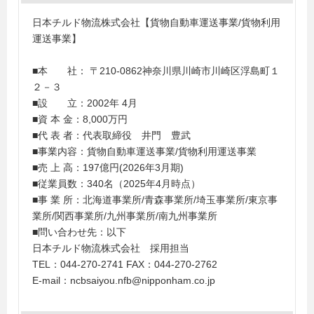
日本チルド物流株式会社【貨物自動車運送事業/貨物利用
運送事業】
■本 社： 〒210-0862神奈川県川崎市川崎区浮島町１
２－３
■設 立：2002年 4月
■資 本 金：8,000万円
■代 表 者：代表取締役 井門 豊武
■事業内容：貨物自動車運送事業/貨物利用運送事業
■売 上 高：197億円(2026年3月期)
■従業員数：340名（2025年4月時点）
■事 業 所：北海道事業所/青森事業所/埼玉事業所/東京事
業所/関西事業所/九州事業所/南九州事業所
■問い合わせ先：以下
日本チルド物流株式会社 採用担当
TEL：044-270-2741 FAX：044-270-2762
E-mail：ncbsaiyou.nfb@nipponham.co.jp