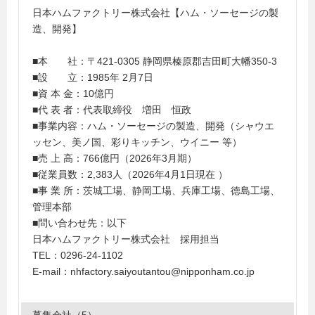
日本ハムファクトリー株式会社【ハム・ソーセージの製
造、開発】
■本 社：〒421-0305 静岡県榛原郡吉田町大幡350-3
■設 立：1985年 2月7日
■資 本 金：10億円
■代 表 者：代表取締役 増田 恒政
■事業内容：ハム・ソーセージの製造、開発（シャウエ
ッセン、美ノ国、彩りキッチン、ウイニー 等）
■売 上 高：766億円（2026年3月期）
■従業員数：2,383人（2026年4月1日現在 ）
■事 業 所：茨城工場、静岡工場、兵庫工場、徳島工場、
管理本部
■問い合わせ先：以下
日本ハムファクトリー株式会社 採用担当
TEL：0296-24-1102
E-mail：nhfactory.saiyoutantou@nipponham.co.jp