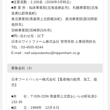
■従業員数：2,100名（2026年3月時点）
■事 業 所：知床事業部(北海道網走市)、札幌事業部(北海
道勇払郡厚真町)
東北事業部(青森県上北郡横浜町)、新潟事業部(新潟県新
発田市)、
宮崎事業部(宮崎県日向市)
■問い合わせ先：以下
日本ホワイトファーム株式会社 管理本部 人事採用担当
TEL：03-4555-8244
E-mail：nwf.saiyoutantou@nipponham.co.jp
募集会社（3）
日本フードパッカー株式会社【畜産物の処理、加工、販
売】
■本 社：〒039-2206 青森県上北郡おいらせ町松原2-
132-35
■設 立：1968年 12月８日