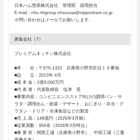
日本ハム惣菜株式会社 管理部 採用担当
E-mail：nhs.nhgroup.nhsouzai@nipponham.co.jp
※問い合わせはメールでお願いします。
募集会社（7）
プレミアムキッチン株式会社
■本 社：〒675-1322 兵庫県小野市匠台１９番地
■設 立：2013年 4月
■資 本 金：2億9,000万円
■代 表 者：代表取締役 塩津 晃
■事業内容：コンビニエンスストア向けの調理パン・サ
ラダ・調理めん・総菜・デザート、おにぎり・弁当・グ
ラタン・ドリア・冷凍食品などの製造
■売 上 高：148億円（2025年3月期）
■従業員数：956名（2026年3月時点）
■事 業 所：関西工場（兵庫県小野市）、中部工場（三重
県桑名市）