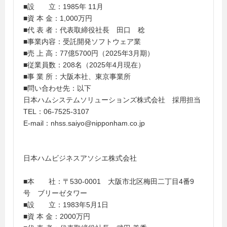
■設 立：1985年 11月
■資 本 金：1,000万円
■代 表 者：代表取締役社長 田口 稔
■事業内容：受託開発ソフトウェア業
■売 上 高：77億5700円（2025年3月期）
■従業員数：208名（2025年4月現在）
■事 業 所：大阪本社、東京事業所
■問い合わせ先：以下
日本ハムシステムソリューションズ株式会社 採用担当
TEL：06-7525-3107
E-mail：nhss.saiyo@nipponham.co.jp
日本ハムビジネスアソシエ株式会社
■本 社：〒530-0001 大阪市北区梅田二丁目4番9
号 ブリーゼタワー
■設 立：1983年5月1日
■資 本 金：2000万円