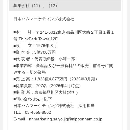
募集会社（11）、（12）
日本ハムマーケティング株式会社
■本 社：〒141-6012東京都品川区大崎２丁目１番１
号 ThinkPark Tower 12F
■設 立：1976年 3月
■資 本 金：3億700万円
■代 表 者：代表取締役 小澤一郎
■事業内容：畜産品及び一般食料品の販売、前各号に関
連する一切の業務
■売 上 高：1,823億4,877万円（2025年3月期）
■従業員数：707名（2026年4月時点）
■事 業 所：東京都品川区大崎(本社)
■問い合わせ先：以下
日本ハムマーケティング株式会社 採用担当
TEL：03-4555-8562
E-mail：nhmarketing.saiyo.jig@nipponham.co.jp