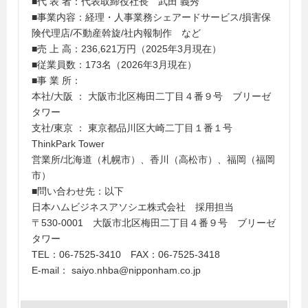
■代 表 者：代表取締役社長 武田 義秀
■事業内容：経理・人事業務シェアードサービス/損害保
険代理店/不動産斡旋/社内報制作 など
■売 上 高：236,621万円（2025年3月現在）
■従業員数：173名（2026年3月現在）
■事 業 所：
本社/大阪 ： 大阪市北区梅田二丁目４番９号 ブリーゼ
タワー
支社/東京 ： 東京都品川区大崎二丁目１番１号
ThinkPark Tower
営業所/北海道（札幌市）、香川（高松市）、福岡（福岡
市）
■問い合わせ先：以下
日本ハムビジネスアソシエ株式会社 採用担当
〒530-0001 大阪市北区梅田二丁目４番９号 ブリーゼ
タワー
TEL：06-7525-3410 FAX：06-7525-3418
E-mail： saiyo.nhba@nipponham.co.jp