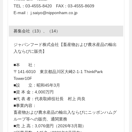
TEL：03-4555-8420 FAX：03-4555-8609
E-mail： j.saiyo@nipponham.co.jp
募集会社（13）、（14）
ジャパンフード株式会社【畜産物および農水産品の輸出
入ならびに販売】
■本 社：
〒141-6010 東京都品川区大崎2-1-1 ThinkPark
Tower10F
■設 立：昭和45年3月
■資 本 金：4,000万円
■代 表 者：代表取締役社長 村上 尚良
■事業内容：
畜産物および農水産品の輸出入ならびにニッポンハムグ
ループ等への販売、通関業務
■売 上 高：3,076億円（2026年3月期）