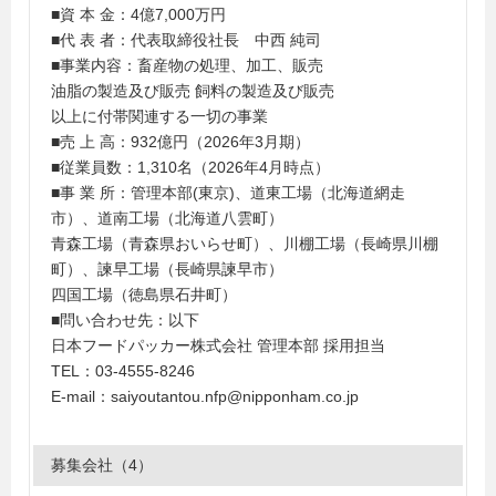
■資 本 金：4億7,000万円
■代 表 者：代表取締役社長 中西 純司
■事業内容：畜産物の処理、加工、販売
油脂の製造及び販売 飼料の製造及び販売
以上に付帯関連する一切の事業
■売 上 高：932億円（2026年3月期）
■従業員数：1,310名（2026年4月時点）
■事 業 所：管理本部(東京)、道東工場（北海道網走
市）、道南工場（北海道八雲町）
青森工場（青森県おいらせ町）、川棚工場（長崎県川棚
町）、諫早工場（長崎県諫早市）
四国工場（徳島県石井町）
■問い合わせ先：以下
日本フードパッカー株式会社 管理本部 採用担当
TEL：03-4555-8246
E-mail：saiyoutantou.nfp@nipponham.co.jp
募集会社（4）