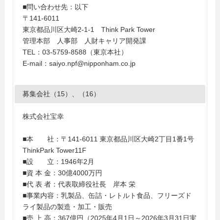
■問い合わせ先：以下
〒141-6011
東京都品川区大崎2-1-1 Think Park Tower
管理本部 人事部 人財キャリア開発課
TEL：03-5759-8588（東京本社）
E-mail：saiyo.npf@nipponham.co.jp
募集会社（15）、（16）
株式会社宝幸
■本 社：〒141-6011 東京都品川区大崎2丁目1番1号
ThinkPark Tower11F
■設 立：1946年2月
■資 本 金：30億4000万円
■代 表 者：代表取締役社長 岸本 栄
■事業内容：乳製品、缶詰・レトルト食品、フリーズド
ライ製品の製造・加工・販売
■売 上 高：367億円（2025年4月1日～2026年3月31日実