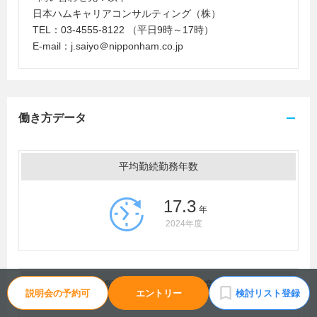
日本ハムキャリアコンサルティング（株）
TEL：03-4555-8122 （平日9時～17時）
E-mail：j.saiyo＠nipponham.co.jp
働き方データ
平均勤続勤務年数
17.3
年
2024年度
月平均所定外労働時間（前年度実績）
説明会の予約可
エントリー
検討リスト登録