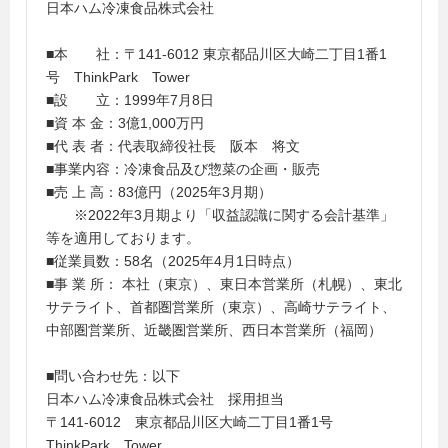
日本ハム冷凍食品株式会社
■本 社：〒141-6012 東京都品川区大崎二丁目1番1
号 ThinkPark Tower
■設 立：1999年7月8日
■資 本 金：3億1,000万円
■代 表 者：代表取締役社長 阪本 将文
■事業内容：冷凍食品及び惣菜の企画・販売
■売 上 高：83億円（2025年3月期）
※2022年3月期より「収益認識に関する会計基準」
等を適用しております。
■従業員数：58名（2025年4月1日時点）
■事 業 所： 本社（東京）、東日本営業所（札幌）、東北
サテライト、首都圏営業所（東京）、高崎サテライト、
中部圏営業所、近畿圏営業所、西日本営業所（福岡）
■問い合わせ先：以下
日本ハム冷凍食品株式会社 採用担当
〒141-6012 東京都品川区大崎二丁目1番1号
ThinkPark Tower