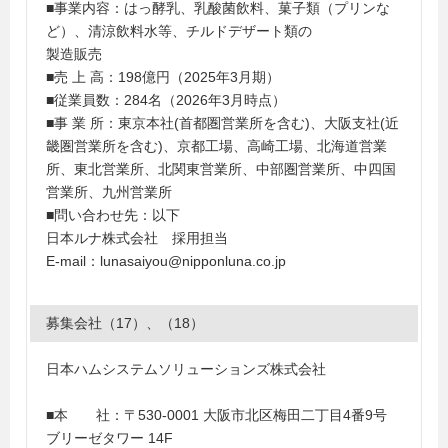
■事業内容：はっ酵乳、乳酸菌飲料、菓子類（プリンな
ど）、清涼飲料水等、チルドデザート類の
製造販売
■売 上 高：198億円（2025年3月期）
■従業員数：284名（2026年3月時点）
■事 業 所：東京本社(首都圏営業所を含む)、大阪支社(近
畿圏営業所を含む)、京都工場、高崎工場、北海道営業
所、東北営業所、北関東営業所、中部圏営業所、中四国
営業所、九州営業所
■問い合わせ先：以下
日本ルナ株式会社 採用担当
E-mail：lunasaiyou@nipponluna.co.jp
募集会社（17）、（18）
日本ハムシステムソリューションズ株式会社
■本 社：〒530-0001 大阪市北区梅田二丁目4番9号
ブリーゼタワー 14F