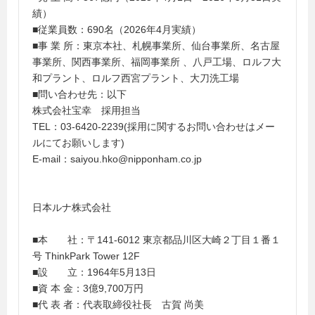
績）
■従業員数：690名（2026年4月実績）
■事 業 所：東京本社、札幌事業所、仙台事業所、名古屋
事業所、関西事業所、福岡事業所 、八戸工場、ロルフ大
和プラント、ロルフ西宮プラント、大刀洗工場
■問い合わせ先：以下
株式会社宝幸 採用担当
TEL：03-6420-2239(採用に関するお問い合わせはメー
ルにてお願いします)
E-mail：saiyou.hko@nipponham.co.jp
日本ルナ株式会社
■本 社：〒141-6012 東京都品川区大崎２丁目１番１
号 ThinkPark Tower 12F
■設 立：1964年5月13日
■資 本 金：3億9,700万円
■代 表 者：代表取締役社長 古賀 尚美