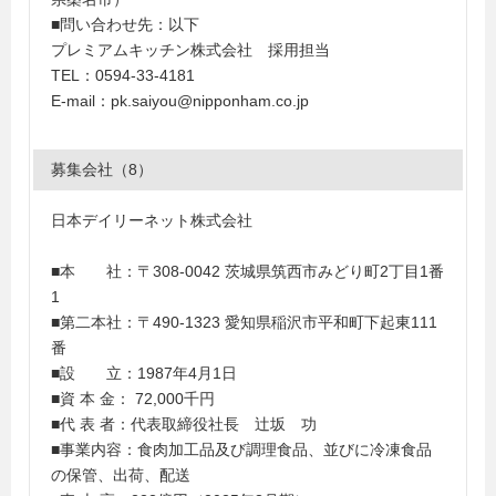
■問い合わせ先：以下
プレミアムキッチン株式会社 採用担当
TEL：0594-33-4181
E-mail：pk.saiyou@nipponham.co.jp
募集会社（8）
日本デイリーネット株式会社
■本 社：〒308-0042 茨城県筑西市みどり町2丁目1番
1
■第二本社：〒490-1323 愛知県稲沢市平和町下起東111
番
■設 立：1987年4月1日
■資 本 金： 72,000千円
■代 表 者：代表取締役社長 辻坂 功
■事業内容：食肉加工品及び調理食品、並びに冷凍食品
の保管、出荷、配送