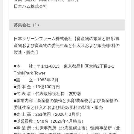
日本ハム株式会社
募集会社（1）
日本クリーンファーム株式会社【畜産物の繁殖と肥育/農
産物および畜産物の委託生産と仕入れおよび販売/肥料の
製造・販売 】
■本 社：〒141-6013 東京都品川区大崎2丁目1‐1
ThinkPark Tower
■設 立：1983年 3月
■資 本 金：13億100万円
■代 表 者：代表取締役社長 友野敦
■事業内容：畜産物の繁殖と肥育/農産物および畜産物の
委託生産と仕入れおよび販売/肥料の製造・販売
■売 上 高：261億円（2026年3月期）
■従業員数：548名（2026年4月時点）
■事 業 所：知床事業所（北海道網走市）/道南事業所（北