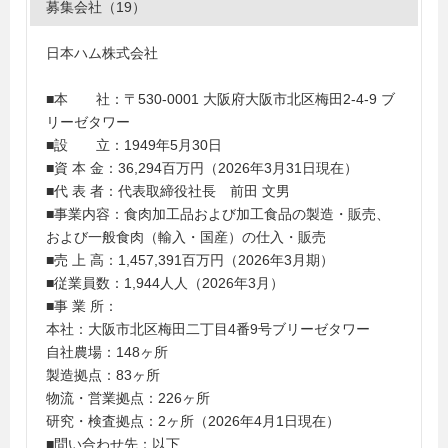
募集会社（19）
日本ハム株式会社
■本 社：〒530-0001 大阪府大阪市北区梅田2-4-9 ブ
リーゼタワー
■設 立：1949年5月30日
■資 本 金：36,294百万円（2026年3月31日現在）
■代 表 者：代表取締役社長 前田 文男
■事業内容：食肉加工品および加工食品の製造・販売、
および一般食肉（輸入・国産）の仕入・販売
■売 上 高：1,457,391百万円（2026年3月期）
■従業員数：1,944人人（2026年3月）
■事 業 所：
本社：大阪市北区梅田二丁目4番9号ブリーゼタワー
自社農場：148ヶ所
製造拠点：83ヶ所
物流・営業拠点：226ヶ所
研究・検査拠点：2ヶ所（2026年4月1日現在）
■問い合わせ先：以下