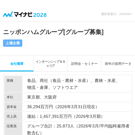
最終更新日：2026/8/7
ニッポンハムグループ
[グループ募集]
上場企業
インターンシップ＆キ
会社概要
説明会・セミナー
前年の採用データ
ャリア
食品
商社（食品・農林・水産）
農林・水産
業種
物流・倉庫
ソフトウエア
東京都、大阪府
本社
36,294百万円（2026年3月31日現在）
資本金
連結：1,457,391百万円（2026年3月期）
売上高
グループ合計：25,873人（2026年3月/平均臨時雇用者
従業員
数含む）