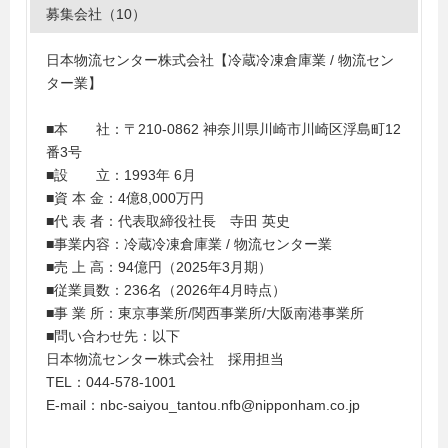
募集会社（10）
日本物流センター株式会社【冷蔵冷凍倉庫業 / 物流セン
ター業】
■本 社：〒210-0862 神奈川県川崎市川崎区浮島町12
番3号
■設 立：1993年 6月
■資 本 金：4億8,000万円
■代 表 者：代表取締役社長 寺田 英史
■事業内容：冷蔵冷凍倉庫業 / 物流センター業
■売 上 高：94億円（2025年3月期）
■従業員数：236名（2026年4月時点）
■事 業 所：東京事業所/関西事業所/大阪南港事業所
■問い合わせ先：以下
日本物流センター株式会社 採用担当
TEL：044-578-1001
E-mail：nbc-saiyou_tantou.nfb@nipponham.co.jp