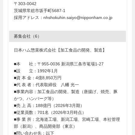
〒303-0042
茨城県常総市坂手町5687-1
採用アドレス：nhshokuhin.saiyo@nipponham.co.jp
募集会社（6）
日本ハム惣菜株式会社【加工食品の開発、製造】
■本 社：〒955-0036 新潟県三条市篭場1-27
■設 立：1992年1月
■資 本 金：4億8,850万円
■代 表 者：代表取締役 八幡 光一
■事業内容：加工食品の開発、製造（唐揚げ、焼売、豚
かつ、ハンバーグ等）
■売 上 高：188億円（2026年3月期）
■従業員数：701名（2026年3月時点）
■事 業 所：北海道工場、新潟工場、宮崎工場、本社管理
部（新潟）、商品開発部（東京）
■問い合わせ先：以下