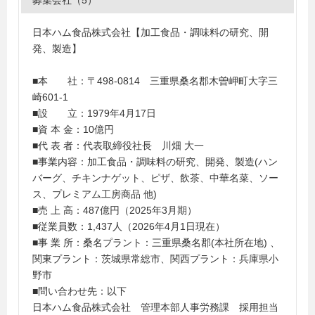
募集会社（5）
日本ハム食品株式会社【加工食品・調味料の研究、開
発、製造】
■本 社：〒498-0814 三重県桑名郡木曽岬町大字三
崎601-1
■設 立：1979年4月17日
■資 本 金：10億円
■代 表 者：代表取締役社長 川畑 大一
■事業内容：加工食品・調味料の研究、開発、製造(ハン
バーグ、チキンナゲット、ピザ、飲茶、中華名菜、ソー
ス、プレミアム工房商品 他)
■売 上 高：487億円（2025年3月期）
■従業員数：1,437人（2026年4月1日現在）
■事 業 所：桑名プラント：三重県桑名郡(本社所在地) 、
関東プラント：茨城県常総市、関西プラント：兵庫県小
野市
■問い合わせ先：以下
日本ハム食品株式会社 管理本部人事労務課 採用担当