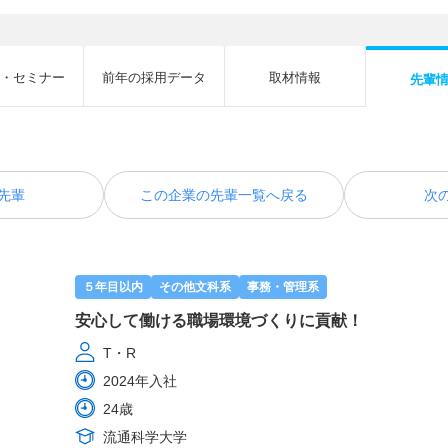
・セミナー
前年の採用データ
取材情報
先輩
先輩
この企業の先輩一覧へ戻る
次
５年目以内
その他文科系
事務・管理系
安心して働ける職場環境づくりに貢献！
T・R
2024年入社
24歳
流通科学大学