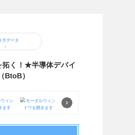
き方データ
を拓く！★半導体デバイ
BtoB）
Next