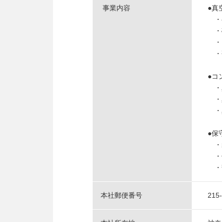
事業内容
●真
・
・
・
・
●コ
・
・
・
●保
・
・
・
本社郵便番号
215