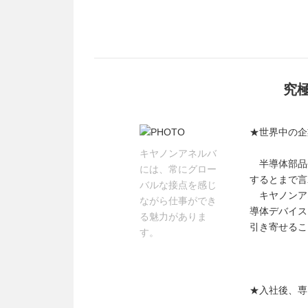
究
★世界中の企
キヤノンアネルバ
半導体部品や
には、常にグロー
するとまで言
バルな接点を感じ
キヤノンア
ながら仕事ができ
導体デバイス
る魅力がありま
引き寄せるこ
す。
★入社後、専