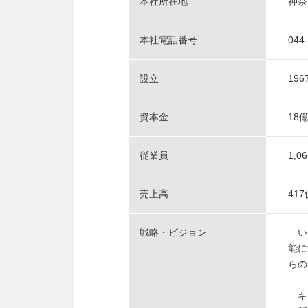
本社所在地
神奈
本社電話番号
044
設立
196
資本金
18
従業員
1,
売上高
41
戦略・ビジョン
いま
能に
らの
キヤ