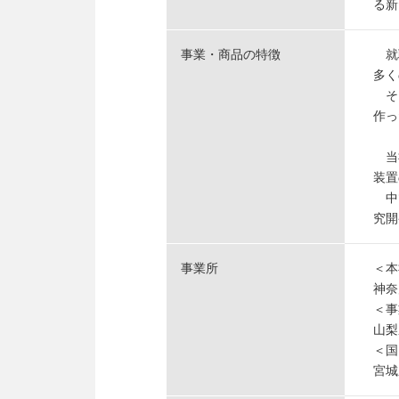
る新
事業・商品の特徴
就職
多く
そこ
作っ
当社
装置
中で
究開
事業所
＜本
神奈
＜事
山梨
＜国
宮城