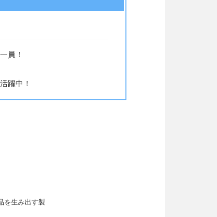
一員！
活躍中！
品を生み出す製
。