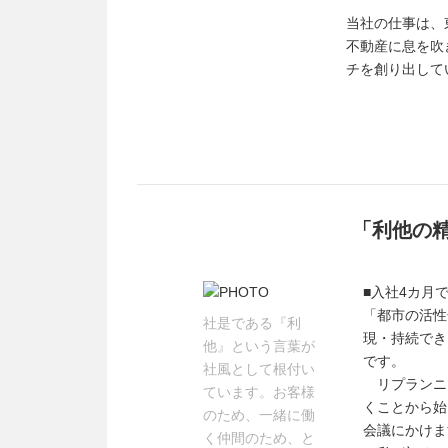
当社の仕事は、
不動産に息を吹
チを創り出して
「利他の
■入社4カ月
「都市の活性
社是である『利
現・持続でき
他』という言葉が
です。
社風として根付い
リプランニ
ています。お客様
くことから始
のため、一緒に働
会議にかけま
く仲間のため、と