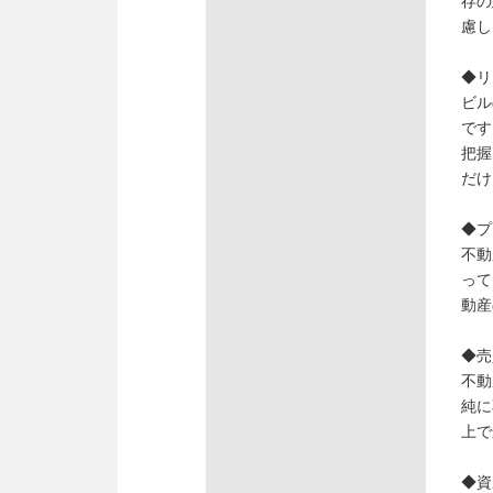
存の
慮し
◆リ
ビル
です
把握
だけ
◆プ
不動
って
動産
◆売
不動
純に
上で
◆資