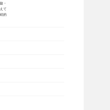
旋・
えて
続的