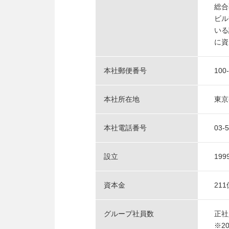
総合
ビル
いる
に資
本社郵便番号
100
本社所在地
東京
本社電話番号
03-
設立
19
資本金
211
グループ社員数
正社
※2