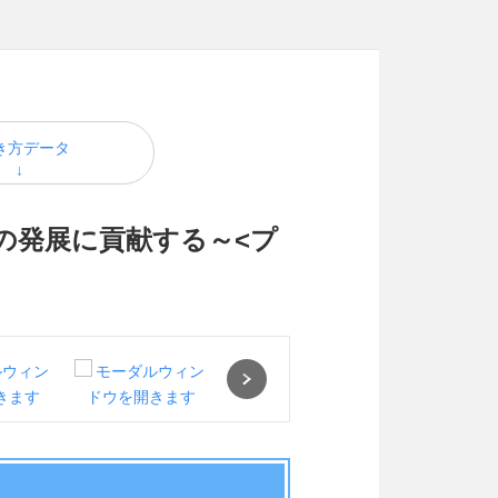
き方データ
の発展に貢献する～<プ
Next