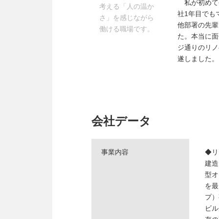
私が初めて手
考える「人の温か
社1年目でも
さ」を感じながら
他部署の先輩
働ける職場です。
た。本当に面
ジ通りのリノ
遂しました。
会社データ
事業内容
◆リ
建造
型オ
を最
プ）
ビル