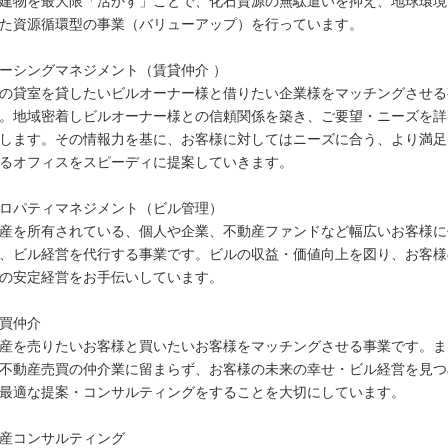
建物を最大限「活かす」ことで、化石資源の無駄遣いを抑え、地球環境
た資源循環型の事業（バリューアップ）を行っています。
ーシングマネジメント（賃貸仲介 ）
の貸室を貸したいビルオーナー様と借りたい企業様をマッチングさせる
。地域密着しビルオーナー様との信頼関係を築き、ご要望・ニーズを詳
します。その情報力を基に、お客様に対してはニーズに合う、より満足
るオフィスをスピーディに提案していきます。
ロパティマネジメント（ビル管理）
産を所有されている、個人や企業、不動産ファンドなど幅広いお客様に
、ビル経営を代行する事業です。ビルの収益・価値向上を図り、お客様
の安定経営をお手伝いしています。
買仲介
産を売りたいお客様と買いたいお客様をマッチングさせる事業です。ま
不動産売買の仲介業に留まらず、お客様の未来の幸せ・ビル経営を見つ
最適な提案・コンサルティングをすることを大切にしています。
産コンサルティング