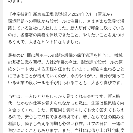
めます。
【生産技術】新東京工場 製造課／2024年入社（写真左）
環境問題への興味から段ボールに注目し、さまざまな業界で活
躍している当社に入社しました。新人研修で印象に残っている
のは、各部署の業務を体験できたこと。やりたいことを見つけ
るうえで、大きなヒントになりました。
最初の1年間は段ボールの製造設備の保守管理を担当し、機械
の基礎知識を習得。入社2年目の今は、製造課で段ボールの原
紙をシート状にする工程を任されています。経験を重ねるごと
にできることが増えていくのが、今のやりがい。自分が知って
いる企業の段ボールを手がけられることも、大きな喜びです。
当社は、一人ひとりをしっかり見てくれる会社です。新人時
代、なかなか仕事を覚えられなかった私に、先輩は根気強く向
き合ってくれました。何度同じ質問をしても快く答えてもらえ
るので、安心して成長できる環境です。若手ならではの悩みを
相談し、励まし合える同期も心強い存在。オフの日に、一緒に
遊びにいくこともあります。また、当社には借り上げ社宅制度