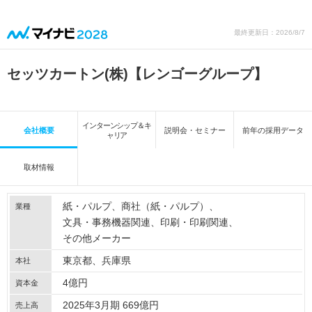
最終更新日：2026/8/7
セッツカートン(株)【レンゴーグループ】
インターンシップ＆キ
会社概要
説明会・セミナー
前年の採用データ
ャリア
取材情報
紙・パルプ
商社（紙・パルプ）
業種
文具・事務機器関連
印刷・印刷関連
その他メーカー
東京都、兵庫県
本社
4億円
資本金
2025年3月期 669億円
売上高