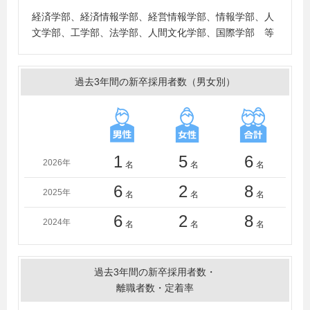
学、立命館大学、龍谷大学
経済学部、経済情報学部、経営情報学部、情報学部、人
＜短大・高専・専門学校＞
文学部、工学部、法学部、人間文化学部、国際学部 等
広島コンピュータ専門学校、広島情報ビジネス専門学
校、広島工業大学専門学校、沼津情報・ビジネス専門学
校
過去3年間の新卒採用者数（男女別）
1
5
6
2026年
名
名
名
6
2
8
2025年
名
名
名
6
2
8
2024年
名
名
名
過去3年間の新卒採用者数・
離職者数・定着率