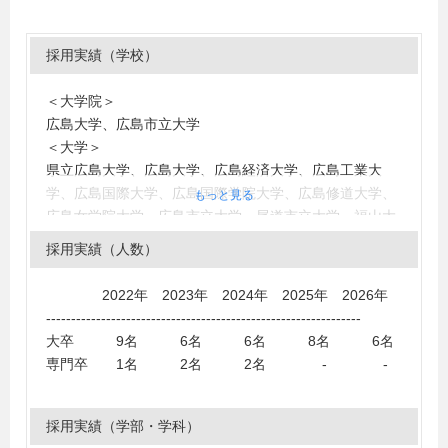
採用実績（学校）
＜大学院＞
広島大学、広島市立大学
＜大学＞
県立広島大学、広島大学、広島経済大学、広島工業大
学、広島国際大学、広島国際学院大学、広島修道大学、
もっと見る
広島女学院大学、広島市立大学、尾道市立大学、福山大
学、福山市立大学、安田女子大学、愛知学院大学、愛媛
採用実績（人数）
大学、大分大学、大阪学院大学、大阪産業大学、岡山県
立大学、岡山理科大学、神奈川工科大学、関西大学、関
2022年 2023年 2024年 2025年 2026年
西学院大学、神田外語大学、京都外国語大学、京都産業
---------------------------------------------------------------
大学、國學院大學、産業能率大学、島根県立大学、白百
大卒 9名 6名 6名 8名 6名
合女子大学、清泉女子大学、専修大学、相愛大学、多摩
専門卒 1名 2名 2名 - -
大学、千葉工業大学、都留文科大学、帝京大学、東京家
政学院大学、東京経済大学、東京女子大学、同志社大
学、名古屋商科大学、南山大学、福岡大学、法政大学、
採用実績（学部・学科）
宮崎産業経営大学、名城大学、山口大学、山口県立大