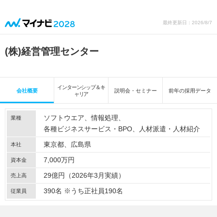
最終更新日：2026/8/7
(株)経営管理センター
インターンシップ＆キ
会社概要
説明会・セミナー
前年の採用データ
ャリア
ソフトウエア
情報処理
業種
各種ビジネスサービス・BPO
人材派遣・人材紹介
東京都、広島県
本社
7,000万円
資本金
29億円（2026年3月実績）
売上高
390名 ※うち正社員190名
従業員