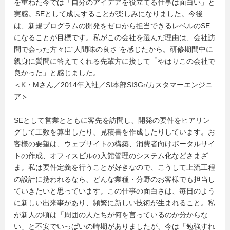
を重ねた今では「自分のアイデアを役立てる仕事は面白い」と
実感。SEとして成長することが楽しみになりました。今後
は、新規プログラムの開発をゼロから担当できるレベルのSE
になることが目標です。私がこの会社を選んだ理由は、会社訪
問で会った方々に“人間味の良さ”を感じたから。研修期間中に
親身に質問に答えてくれる先輩方に接して「やはりこの会社で
良かった」と感じました。
＜K・Mさん／2014年入社／SI本部SI3Gr/カスタマーエンジニ
ア＞
SEとして営業とともに客先を訪問し、開発の要件をヒアリン
グして工数を算出したり、見積書を作成したりしています。お
客様の要望は、ウェブサイトの構築、消費者向けポータルサイ
トの作成、オフィスビルの入館管理のシステム化などさまざ
ま。私は要件定義を行うことが好きなので、こうして上流工程
の設計に携われるなら、どんな業種・分野のお客様でも担当し
ていきたいと思っています。この仕事の面白さは、毎日のよう
に新しい出来事があり、頻繁に新しい技術が生まれること。私
が新人の頃は「周囲の人たちが何を言っているのか分からな
い」と不安でいっぱいの時期がありましたが、今は「勉強すれ