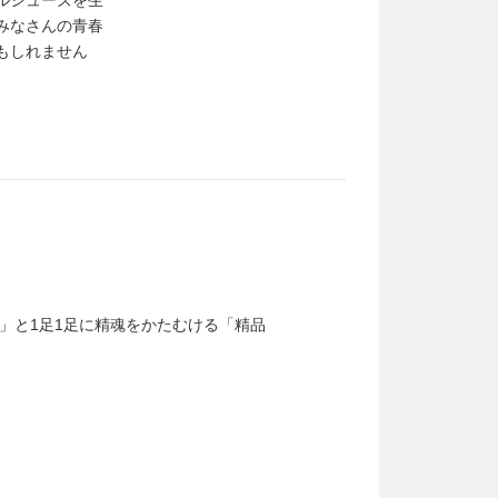
ルシューズを生
みなさんの青春
もしれません
」と1足1足に精魂をかたむける「精品