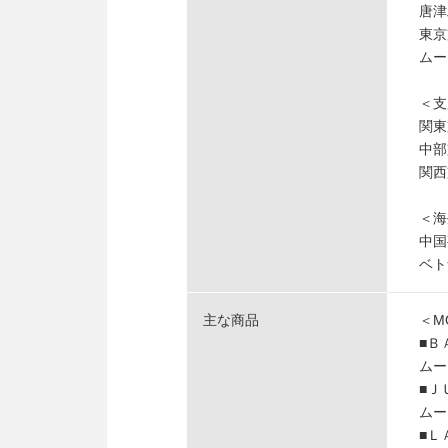
唐津
東京
ムー
＜支
関
中
関
＜海
中国
ベト
主な商品
＜M
■Ｂ
ムー
■Ｊ
ムー
■Ｌ