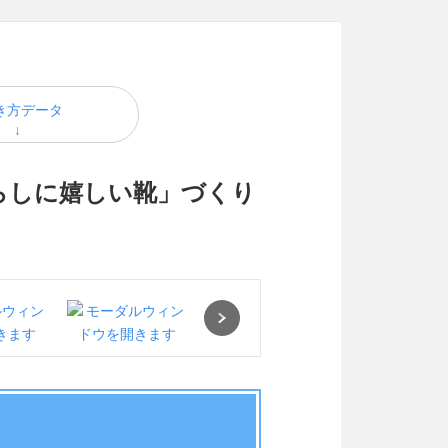
き方データ
らしに嬉しい靴」づくり
Next