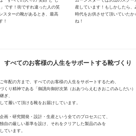
は「すべての人々の”笑顔”と”し
ムーンスターでは沢山のスクー
に」です！街ですれ違った人の笑
産しています！もしかしたら、
ンスターの靴があるとき、最高
時代をお供させて頂いていたか
す！
ね！
すべてのお客様の人生をサポートする靴づくり
ご年配の方まで、すべてのお客様の人生をサポートするため、
づくり精神である「御誂向御好次第（おあつらえむきおこのみしだい）
継ぎ、
して履いて頂ける靴をお届けしています。
企画・研究開発・設計・生産という全てのプロセスにて、
独自の厳しい基準を設け、それをクリアした製品のみを
しています。