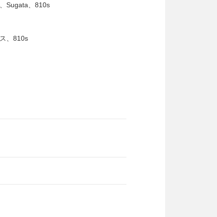
gata、810s
、810s