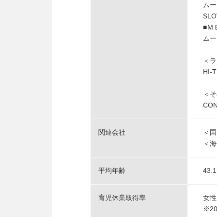
ムー
SLO
■Ｍ
ムー
＜ラ
HI-
＜そ
CO
関連会社
＜国
＜海
平均年齢
43.
育児休業取得率
女性
※20