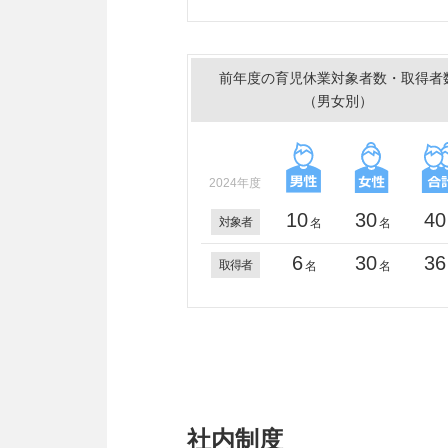
前年度の育児休業対象者数・取得者
（男女別）
2024年度
10
30
40
対象者
名
名
6
30
36
取得者
名
名
社内制度