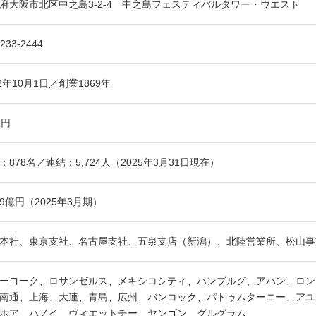
府大阪市北区中之島3-2-4 中之島フェスティバルタワー・ウエスト
6233-2444
12年10月1日／創業1869年
億円
：878名／連結：5,724人（2025年3月31日現在）
519億円（2025年3月期）
本社、東京支社、名古屋支社、五泉支店（新潟）、北陸営業所、松山事
ーヨーク、ロサンゼルス、メキシコシティ、ハンブルグ、アハン、ロン
南通、上海、大連、青島、広州、バンコック、パトゥムターニー、アユ
ホア、ハノイ、ヴィエットチー、ヤンゴン、グルグラム