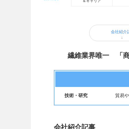
＆キャリア
会社紹介
繊維業界唯一 「商
技術・研究
貿易や
会社紹介記事