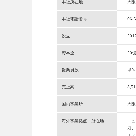
本社所在地
大阪
本社電話番号
06-
設立
20
資本金
20
従業員数
単体
売上高
3,
国内事業所
大阪
海外事業拠点・所在地
ニュ
港、
エン