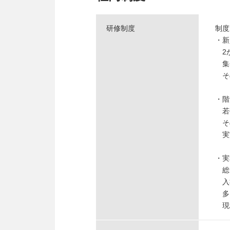
研修制度
制度
・新
2か
集
その
・階
若
その
実
・実
総
入社
多
現