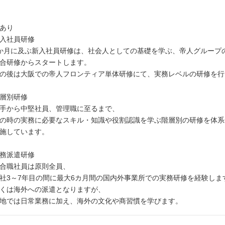
あり
入社員研修
月に及ぶ新入社員研修は、社会人としての基礎を学ぶ、帝人グループ
合研修からスタートします。
後は大阪での帝人フロンティア単体研修にて、実務レベルの研修を行
層別研修
手から中堅社員、管理職に至るまで、
時の実務に必要なスキル・知識や役割認識を学ぶ階層別の研修を体系
施しています。
務派遣研修
合職社員は原則全員、
3～7年目の間に最大6カ月間の国内外事業所での実務研修を経験しま
くは海外への派遣となりますが、
地では日常業務に加え、海外の文化や商習慣を学びます。