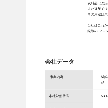
衣料品は勿論
また近年では
その用途は未
当社はこれか
繊維の”フロ
会社データ
事業内容
繊維
品、
本社郵便番号
530