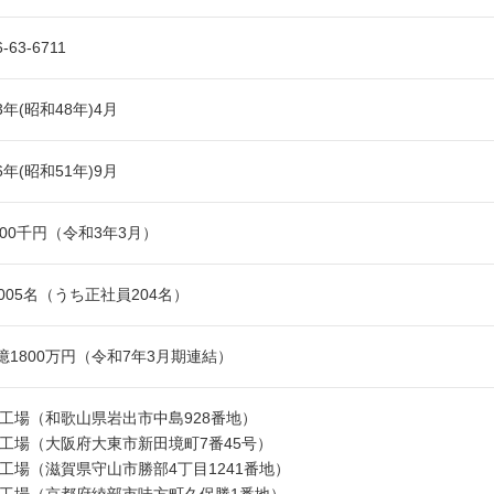
6-63-6711
73年(昭和48年)4月
76年(昭和51年)9月
,000千円（令和3年3月）
,005名（うち正社員204名）
7億1800万円（令和7年3月期連結）
工場（和歌山県岩出市中島928番地）
工場（大阪府大東市新田境町7番45号）
工場（滋賀県守山市勝部4丁目1241番地）