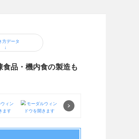
き方データ
凍食品・機内食の製造も
Next