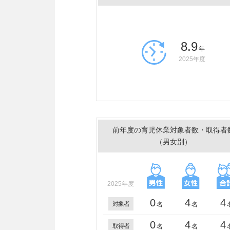
8.9
年
2025年度
前年度の育児休業対象者数・取得者
（男女別）
2025年度
0
4
4
対象者
名
名
0
4
4
取得者
名
名