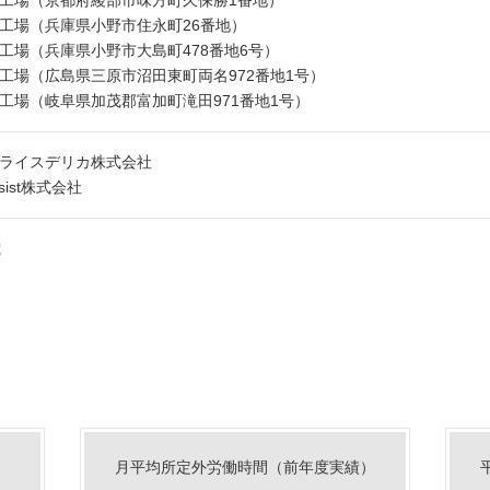
工場（京都府綾部市味方町久保勝1番地）
工場（兵庫県小野市住永町26番地）
工場（兵庫県小野市大島町478番地6号）
工場（広島県三原市沼田東町両名972番地1号）
工場（岐阜県加茂郡富加町滝田971番地1号）
ライスデリカ株式会社
ssist株式会社
歳
月平均所定外労働時間（前年度実績）