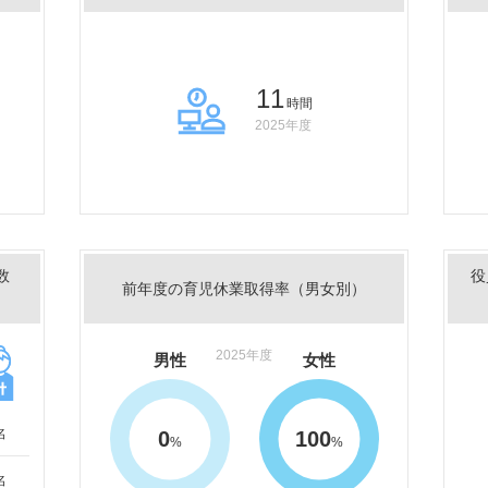
11
時間
2025年度
数
役
前年度の育児休業取得率（男女別）
2025年度
男性
女性
名
0
100
%
%
名