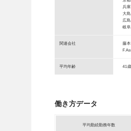
京都
兵庫
大島
広島
岐阜
関連会社
藤本
F.A
平均年齢
41
働き方データ
平均勤続勤務年数