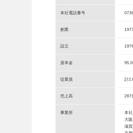
本社電話番号
073
創業
19
設立
19
資本金
95
従業員
計2
売上高
28
事業所
本社
大阪
滋賀