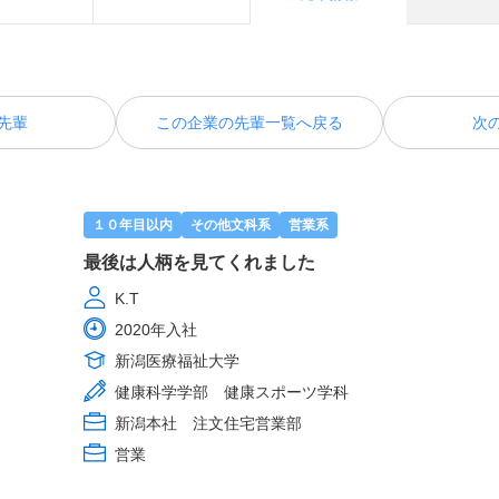
先輩
この企業の先輩一覧へ戻る
次
１０年目以内
その他文科系
営業系
最後は人柄を見てくれました
K.T
2020年入社
新潟医療福祉大学
健康科学学部 健康スポーツ学科
新潟本社 注文住宅営業部
営業