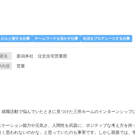
くの人と接する仕事
チームワークを活かす仕事
生活をプロデュースする仕事
署名
新潟本社 注文住宅営業部
事内容
営業
、就職活動で悩んでいたときに見つけた三井ホームのインターンシップ
ニケーション能力や元気さ、人間性を武器に、ポジティブな考え方を持
良く思われないのかな」と思っていたのも事実です。しかし面接では、