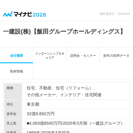
最終更新日：2026/8/5
一建設(株)【飯田グループホールディングス】
インターンシップ＆キ
会社概要
説明会・セミナー
前年の採用データ
ャリア
取材情報
住宅
不動産
住宅（リフォーム）
業種
その他メーカー
インテリア・住宅関連
東京都
本社
32億9,850万円
資本金
■4,083億8500万円/2025年3月期（一建設グループ）
売上高
1969名/2025年3月現在
従業員