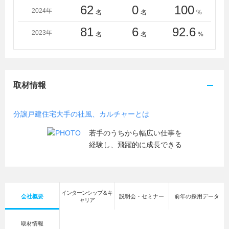
屋大学、名古屋学院大学、名古屋経済大学、名古屋女子
62
0
100
2024年
名
名
%
大学、南山大学、新潟工科大学、日本大学、日本工業大
81
6
92.6
学、日本女子大学、日本福祉大学、白鴎大学、八戸学院
2023年
名
名
%
大学、八戸工業大学、兵庫県立大学、広島工業大学、広
島修道大学、福井大学、福岡大学、法政大学、北海学園
大学、三重大学、宮城学院女子大学、武庫川女子大学、
室蘭工業大学、明海大学、明治大学、明治学院大学、名
取材情報
城大学、明星大学、目白大学、ものつくり大学、桃山学
院大学、山口大学、山梨大学、四日市大学、立教大学、
立正大学、立命館大学、龍谷大学、流通科学大学、早稲
分譲戸建住宅大手の社風、カルチャーとは
田大学、皇學館大学、高知大学
若手のうちから幅広い仕事を
＜短大・高専・専門学校＞
経験し、飛躍的に成長できる
青山製図専門学校、麻生建築＆デザイン専門学校、ＥＣ
Ｃ国際外語専門学校、大阪工業技術専門学校、大阪ハイ
テクノロジー専門学校、小山工業高等専門学校、九州測
量専門学校、＜専＞京都建築大学校、中央工学校、京都
インターンシップ＆キ
建築専門学校、群馬県立前橋産業技術専門校、群馬日建
会社概要
説明会・セミナー
前年の採用データ
ャリア
工科専門学校、東京日建工科専門学校、専門学校東京テ
クニカルカレッジ、修成建設専門学校、東海工業専門学
取材情報