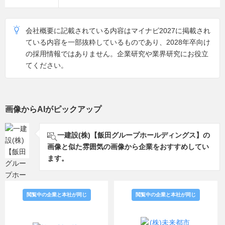
校金山校、東北電子専門学校、日本工学院八王子専門学
校、日本工学院北海道専門学校、日本電子専門学校、福
岡国土建設専門学校、福岡建設専門学校、豊田工業高等
会社概要に記載されている内容はマイナビ2027に掲載され
専門学校、神戸電子専門学校、新潟工科専門学校、水戸
ている内容を一部抜粋しているものであり、2028年卒向け
日建工科専門学校、日本工学院専門学校、岡山科学技術
の採用情報ではありません。企業研究や業界研究にお役立
専門学校、大阪建設専門学校、九州電気専門学校、浅野
てください。
工学専門学校、福島県立テクノアカデミー郡山職業能力
開発校、東京デザイナー・アカデミー
佐賀県立産業技術学院、大崎高等技術専門校、宮之城高
等技術専門校、浜松技術専門校、田川高等技術専門校、
画像からAIがピックアップ
福岡高等技術専門校、弘前高等技術専門学校、熊谷高等
技術専門校、松本技術専門校、佐世保高等技術専門校、
一建設(株)【飯田グループホールディングス】の
北海道函館高等技術専門学院、札幌高等技術専門学院、
画像と似た雰囲気の画像から企業をおすすめしてい
東北職業能力開発大学校
ます。
閲覧中の企業と本社が同じ
閲覧中の企業と本社が同じ