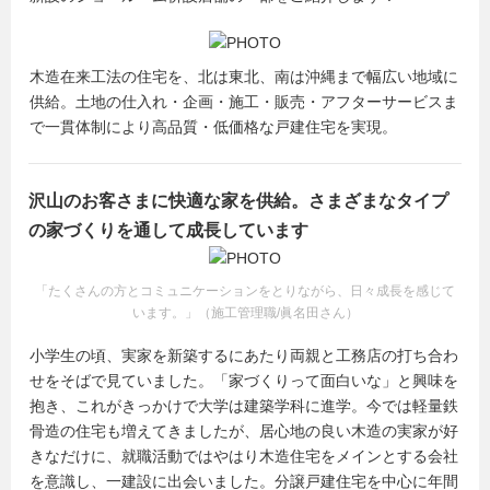
木造在来工法の住宅を、北は東北、南は沖縄まで幅広い地域に
供給。土地の仕入れ・企画・施工・販売・アフターサービスま
で一貫体制により高品質・低価格な戸建住宅を実現。
沢山のお客さまに快適な家を供給。さまざまなタイプ
の家づくりを通して成長しています
「たくさんの方とコミュニケーションをとりながら、日々成長を感じて
います。」（施工管理職/眞名田さん）
小学生の頃、実家を新築するにあたり両親と工務店の打ち合わ
せをそばで見ていました。「家づくりって面白いな」と興味を
抱き、これがきっかけで大学は建築学科に進学。今では軽量鉄
骨造の住宅も増えてきましたが、居心地の良い木造の実家が好
きなだけに、就職活動ではやはり木造住宅をメインとする会社
を意識し、一建設に出会いました。分譲戸建住宅を中心に年間