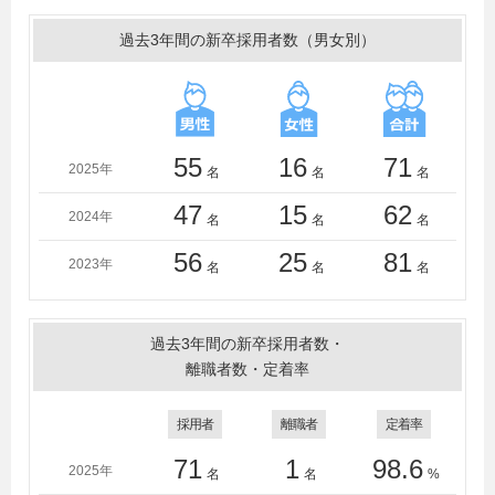
大学、京都橘大学、京都美術工芸大学、共立女子大学、
近畿大学、熊本大学、久留米大学、工学院大学、神戸芸
過去3年間の新卒採用者数（男女別）
術工科大学、國學院大學、国士舘大学、駒澤大学、駒沢
女子大学、埼玉大学、佐賀大学、静岡大学、芝浦工業大
学、下関市立大学、秀明大学、淑徳大学、東京都立大
学、尚絅学院大学、湘南工科大学、尚美学園大学、昭和
女子大学、実践女子大学、城西大学、駿河台大学、成城
55
16
71
2025年
名
名
名
大学、摂南大学、専修大学、創価大学、大正大学、太成
学院大学、高千穂大学、高松大学、拓殖大学、多摩大
47
15
62
2024年
名
名
名
学、玉川大学、多摩美術大学、大東文化大学、大同大
学、筑紫女学園大学、千葉大学、千葉工業大学、千葉商
56
25
81
2023年
名
名
名
科大学、中央大学、中央学院大学、中京大学、中部大
学、帝京大学、帝京平成大学、帝塚山大学、桐蔭横浜大
学、東海大学、東京大学、東京家政大学、東京家政学院
過去3年間の新卒採用者数・
大学、東京経済大学、東京工業大学、東京工芸大学、東
離職者数・定着率
京国際大学、東京電機大学、東京都市大学、東京農業大
学、東京理科大学、東北学院大学、東北工業大学、東北
採用者
離職者
定着率
福祉大学、東北文化学園大学、東洋大学、富山大学、同
志社大学、同志社女子大学、獨協大学、長岡技術科学大
71
1
98.6
2025年
名
名
%
学、長崎大学、長崎県立大学、長崎総合科学大学、名古