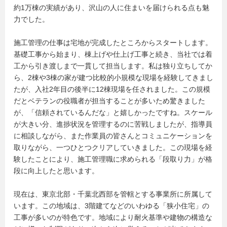
約1万棟の実績があり、沢山の人に住まいを届けられる点も魅
力でした。
施工管理の仕事は宅地が完成したところからスタートします。
基礎工事から始まり、棟上げや仕上げ工事と続き、当社では着
工から引き渡しまで一貫して担当します。私は独り立ちしてか
ら、2棟や3棟の家が建つ比較的小規模な現場を経験してきまし
たが、入社2年目の後半に12棟現場を任されました。この規模
だとベテランの役職者が担当することが多いため驚きました
が、「信頼されているんだな」と嬉しかったですね。スケール
が大きい分、進捗状況を管理するのに苦戦しましたが、指導員
に相談しながら、また作業員の皆さんとコミュニケーションを
取りながら、一つひとつクリアしていきました。この現場を経
験したことにより、施工管理職に求められる「段取り力」が格
段に向上したと思います。
現在は、東京北部・千葉北西部を管轄とする事業所に所属して
います。この地域は、3階建てなどのいわゆる「狭小住宅」の
工事が多いのが特色です。地域により耐火基準や建物の構造な