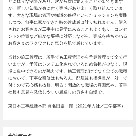
どに様々な制限があり、次から次に覚えることが出てきます
が、新しい知識が身に付く実感があり楽しく取り組んでいま
す。大きな現場の管理や知識の修得といったミッションを実践
しつつ、無事に家ができた時の達成感は計り知れません。購入
されたお客さまが工事中に見学に来ることもよくあり、コンセ
ントの位置など細かな要望に対応しながら、完成を待ちかねる
お客さまのワクワクした気分を肌で感じています。
当社の施工管理は、若手でも工程管理から予算管理まで全て行
いますが、予算はシステム化されているため負担が少なく、現
場に集中できるのが魅力です。施工管理だけでなく全ての職種
において、丁寧な研修はもちろん、配属後も指導員が一対一で
付くので安心感も抜群。明るく開放的な職場の雰囲気や、若手
社員も意見を発信しやすい風通しの良さも自慢です！
東日本工事統括本部 眞名田慶一郎（2021年入社／工学部卒）
会社データ