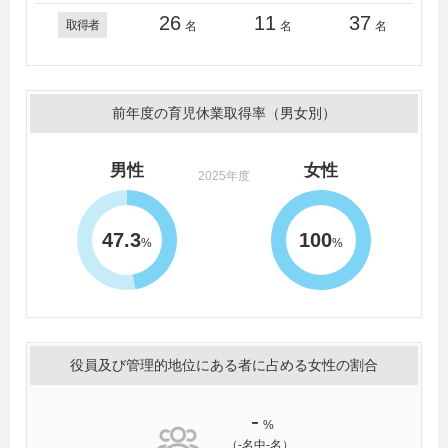
26
11
37
取得者
名
名
名
前年度の育児休業取得率（男女別）
男性
女性
2025年度
47.3
100
%
%
役員及び管理的地位にある者に占める女性の割合
-
%
（-名中-名）