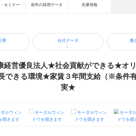
・セミナー
前年の採用データ
先輩情報
記事
会社データ
働
康経営優良法人★社会貢献ができる★オ
長できる環境★家賃３年間支給（※条件
実★