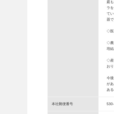
庭も
ラを
てい
器で
◇医
◇農
培結
◇産
おり
今後
があ
ある
本社郵便番号
530