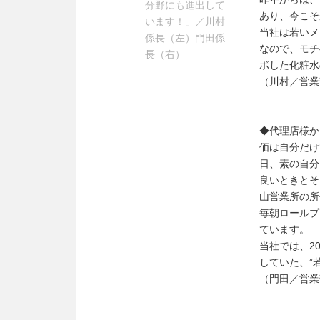
分野にも進出して
あり、今こそ
います！」／川村
当社は若いメ
係長（左）門田係
なので、モチ
長（右）
ボした化粧水
（川村／営業
◆代理店様か
価は自分だけ
日、素の自分
良いときとそ
山営業所の所
毎朝ロールプ
ています。
当社では、2
していた、”
（門田／営業