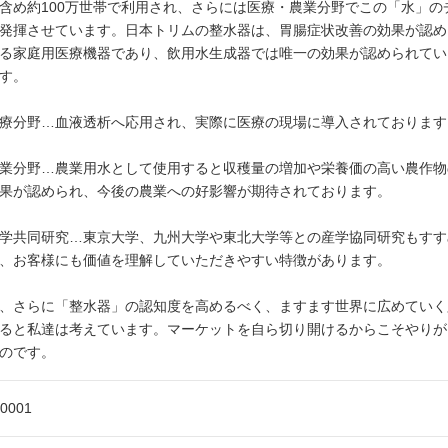
含め約100万世帯で利用され、さらには医療・農業分野でこの「水」の
発揮させています。日本トリムの整水器は、胃腸症状改善の効果が認め
る家庭用医療機器であり、飲用水生成器では唯一の効果が認められてい
す。
療分野…血液透析へ応用され、実際に医療の現場に導入されております
業分野…農業用水として使用すると収穫量の増加や栄養価の高い農作物
果が認められ、今後の農業への好影響が期待されております。
学共同研究…東京大学、九州大学や東北大学等との産学協同研究もすす
、お客様にも価値を理解していただきやすい特徴があります。
、さらに「整水器」の認知度を高めるべく、ますます世界に広めていく
ると私達は考えています。マーケットを自ら切り開けるからこそやりが
のです。
-0001