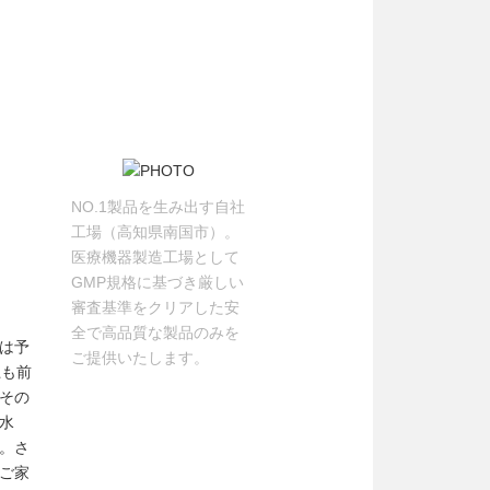
NO.1製品を生み出す自社
工場（高知県南国市）。
医療機器製造工場として
GMP規格に基づき厳しい
審査基準をクリアした安
全で高品質な製品のみを
は予
ご提供いたします。
上も前
その
水
。さ
ご家