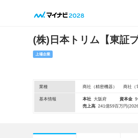
(株)日本トリム【東証
上場企業
業種
商社（精密機器）
商社（
基本情報
本社
大阪府
資本金
9
売上高
241億59百万円(2