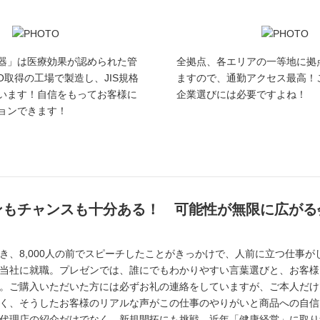
器」は医療効果が認められた管
全拠点、各エリアの一等地に拠
O取得の工場で製造し、JIS規格
ますので、通勤アクセス最高！
います！自信をもってお客様に
企業選びには必要ですよね！
ョンできます！
ンもチャンスも十分ある！ 可能性が無限に広がる
き、8,000人の前でスピーチしたことがきっかけで、人前に立つ仕事
当社に就職。プレゼンでは、誰にでもわかりやすい言葉選びと、お客様
。ご購入いただいた方には必ずお礼の連絡をしていますが、ご本人だけ
く、そうしたお客様のリアルな声がこの仕事のやりがいと商品への自信
代理店の紹介だけでなく、新規開拓にも挑戦。近年「健康経営」に取り