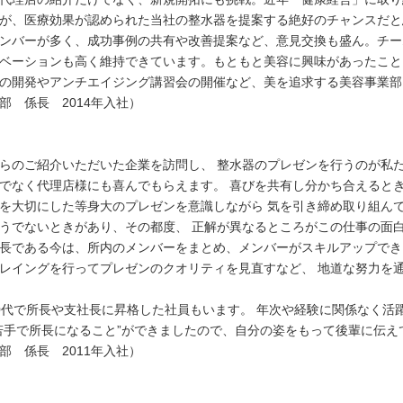
が、医療効果が認められた当社の整水器を提案する絶好のチャンスだと
ンバーが多く、成功事例の共有や改善提案など、意見交換も盛ん。チー
ベーションも高く維持できています。もともと美容に興味があったこと
の開発やアンチエイジング講習会の開催など、美を追求する美容事業部
部 係長 2014年入社）
らのご紹介いただいた企業を訪問し、 整水器のプレゼンを行うのが私た
でなく代理店様にも喜んでもらえます。 喜びを共有し分かち合えるとき
を大切にした等身大のプレゼンを意識しながら 気を引き締め取り組んで
うでないときがあり、その都度、 正解が異なるところがこの仕事の面
長である今は、所内のメンバーをまとめ、メンバーがスキルアップでき
レイングを行ってプレゼンのクオリティを見直すなど、 地道な努力を
0代で所長や支社長に昇格した社員もいます。 年次や経験に関係なく活
若手で所長になること”ができましたので、自分の姿をもって後輩に伝え
部 係長 2011年入社）