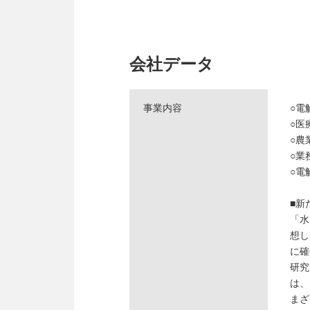
会社データ
事業内容
○電
○
○農
○業
○電
■新
「水
想し
に確
研究
は、
まざ