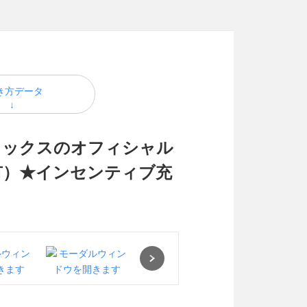
き方データ
リックスのオフィシャル
有）★インセンティブ充
Next