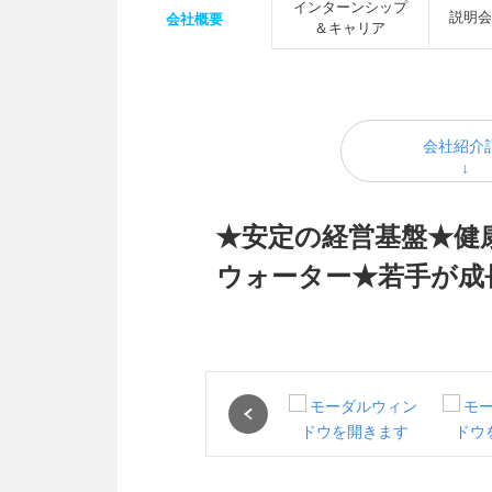
インターンシップ
説明会
会社概要
＆キャリア
会社紹介
★安定の経営基盤★健
ウォーター★若手が成
Previous