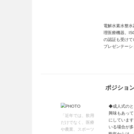
電解水素水整水
理医療機器。IS
の認証も受けて
プレゼンテーシ
ポジショ
◆成人式のと
興味もあって
「近年では、飲用
にしています
だけでなく、医療
いる場合が多
や農業、スポーツ
昨年からは、